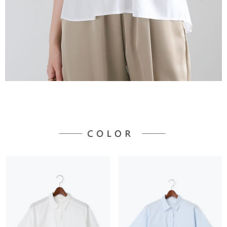
３．未成年的使用者請事先徵得法定代理人或監護人之同意方可使用
宅配
「AFTEE先享後付」，若未經同意申辦者引起之損失，本公司不負相關責
任。
每筆NT$90，滿NT$1,500(含以上)免運費
４．使用「AFTEE先享後付」時，將依據個別帳號之用戶狀況，依本公司即
時審查核予不同之上限額度；若仍有額度不足之情形，本公司將視審查結果
請求用戶進行身份認證。
５．嚴禁一人註冊多個帳號或使用他人資訊註冊。若發現惡意使用之情形，
恩沛科技股份有限公司將有權停止該用戶之使用額度並採取法律行動。