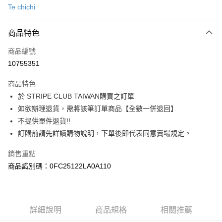
Te chichi
信用卡分期付款
3 期 0 利率 每期
NT$883
21家銀行
商品特色
合作金庫商業銀行
第一商業銀行
超商取貨付款
商品編號
華南商業銀行
彰化商業銀行
10755351
LINE Pay
上海商業儲蓄銀行
台北富邦商業銀行
國泰世華商業銀行
兆豐國際商業銀行
商品特色
Apple Pay
臺灣中小企業銀行
台中商業銀行
於 STRIPE CLUB TAIWAN購買之訂單
匯豐（台灣）商業銀行
華泰商業銀行
街口支付
如欲辦理退貨，需將該筆訂單商品【全數一併退回】
聯邦商業銀行
遠東國際商業銀行
元大商業銀行
永豐商業銀行
不提供單件退貨!!
悠遊付
玉山商業銀行
星展（台灣）商業銀行
訂購前請先詳讀購物說明，下單後即代表同意賣場規定。
台新國際商業銀行
中國信託商業銀行
Google Pay
台灣樂天信用卡公司
銷售重點
大哥付你分期
商品識別碼：0FC25122LA0A110
相關說明
【大哥付你分期使用說明】
AFTEE先享後付
1.本服務由台灣大哥大提供，台灣大哥大用戶可立即使用無須另外申請。
2.付款方式選擇「大哥付你分期」，訂單成立後會自動跳轉到大哥付的交易
相關說明
詳細說明
商品規格
相關推薦
流程，驗證手機門號後，選擇欲分期的期數、繳款截止日，確認付款後即完
【關於「AFTEE先享後付」】
成交易。
ATM付款