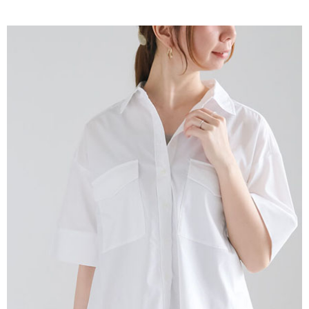
AFTEE先享後付是「在收到商品之後才付款」的支付方式。 讓您購物簡單
3.實際核准額度、可分期數及費用金額請依後續交易確認頁面所載為準。
便利好安心！
4.訂單成立30分鐘內，如未前往確認交易或遇審核未通過，訂單將自動取
１．簡單：不需註冊會員、不需綁卡、不需儲值。
運送方式
消。如遇「轉專審核」未通過狀況，表示未達大哥付你分期系統評分，恕無
２．便利：只要手機號碼，簡訊認證，即可結帳。
法說明評估內容。
３．安心：先確認商品／服務後，再付款。
全家取貨付款
【繳款方式說明】
1.分期款項不併入電信帳單，「大哥付你分期」於每月結算日後寄送繳費提
每筆NT$60，滿NT$1,500(含以上)免運費
【「AFTEE先享後付」結帳流程】
醒簡訊。
１．於結帳方式選擇「AFTEE先享後付」後，將跳轉至「AFTEE先享後付」
2.透過簡訊連結打開帳單後，可選擇「超商條碼／台灣大直營門市／銀行轉
全家純取貨
結帳頁面，進行簡訊認證並確認金額後，即可完成結帳。
帳／街口支付／iPASS MONEY」等通路繳費。
２．訂單成立數日內，您將收到繳費通知簡訊。
每筆NT$60，滿NT$1,500(含以上)免運費
３．收到繳費通知簡訊後14天內，點擊此簡訊中的連結，可透過四大超商／
【注意事項】
ATM／網路銀行／等多元方式進行付款，方視為交易完成。
萊爾富取貨付款
1.本服務係由「台灣大哥大股份有限公司」（以下簡稱本公司）所提供，讓
※ 請注意：結帳手續完成當下不需立刻繳費，但若您需要取消訂單，請聯絡
用戶於交易時，得透過本服務購買商品或服務，並由商店將買賣／分期付款
每筆NT$60，滿NT$1,500(含以上)免運費
購買商品的店家。未經商家同意取消之訂單仍視為有效，需透過AFTEE先享
買賣價金債權讓與本公司後，依約使用本公司帳單繳交帳款。
後付繳納相關費用。
2.基於同意付款使用「大哥付你分期」之契約關係目的，商店將以您的個人
萊爾富純取貨
※ 交易是否成功請以「AFTEE先享後付 」之結帳頁面顯示為準，若有關於
資料（包含姓名、電話或地址）提供予台灣大哥大進項蒐集、處理及利用，
是否繳費成功／繳費後需取消欲退款等相關疑問，請聯繫「AFTEE先享後付
每筆NT$60，滿NT$1,500(含以上)免運費
由本公司與您本人進行分期帳單所需資料之確認、核對及更正。
客戶支援中心」
https://netprotections.freshdesk.com/support/home
3.完整用戶服務條款，請詳閱以下連結：
https://oppay.tw/userRule
7-11取貨付款
【注意事項】
１．透過由恩沛科技股份有限公司提供之「AFTEE先享後付」服務完成之交
每筆NT$60，滿NT$1,500(含以上)免運費
易，需依本服務之必要範圍內提供個人資料，並將交易相關給付款項請求債
權轉讓予恩沛科技股份有限公司。
7-11純取貨
２．關於個人資料處理事宜，請瀏覽以下網址：
每筆NT$60，滿NT$1,500(含以上)免運費
https://aftee.tw/terms/#terms3