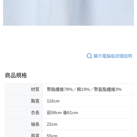
顯示電腦版詳細說明
商品規格
材質
聚酯纖維78%／棉19%／聚氨酯纖維3%
胸寬
116cm
衣長
前58cm 後61cm
袖長
22cm
肩寬
55cm