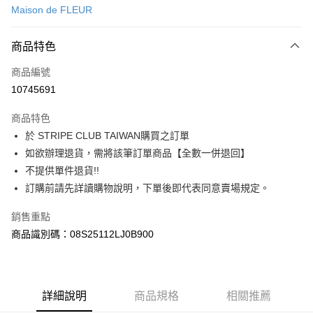
Maison de FLEUR
信用卡分期付款
3 期 0 利率 每期
NT$970
21家銀行
商品特色
合作金庫商業銀行
第一商業銀行
超商取貨付款
商品編號
華南商業銀行
彰化商業銀行
10745691
LINE Pay
上海商業儲蓄銀行
台北富邦商業銀行
國泰世華商業銀行
兆豐國際商業銀行
商品特色
Apple Pay
臺灣中小企業銀行
台中商業銀行
於 STRIPE CLUB TAIWAN購買之訂單
匯豐（台灣）商業銀行
華泰商業銀行
街口支付
如欲辦理退貨，需將該筆訂單商品【全數一併退回】
聯邦商業銀行
遠東國際商業銀行
元大商業銀行
永豐商業銀行
不提供單件退貨!!
悠遊付
玉山商業銀行
星展（台灣）商業銀行
訂購前請先詳讀購物說明，下單後即代表同意賣場規定。
台新國際商業銀行
中國信託商業銀行
Google Pay
台灣樂天信用卡公司
銷售重點
大哥付你分期
商品識別碼：08S25112LJ0B900
相關說明
【大哥付你分期使用說明】
AFTEE先享後付
1.本服務由台灣大哥大提供，台灣大哥大用戶可立即使用無須另外申請。
2.付款方式選擇「大哥付你分期」，訂單成立後會自動跳轉到大哥付的交易
相關說明
詳細說明
商品規格
相關推薦
流程，驗證手機門號後，選擇欲分期的期數、繳款截止日，確認付款後即完
【關於「AFTEE先享後付」】
成交易。
ATM付款