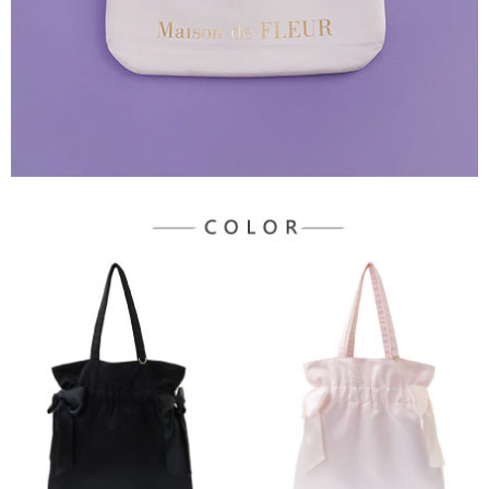
３．未成年的使用者請事先徵得法定代理人或監護人之同意方可使用
宅配
「AFTEE先享後付」，若未經同意申辦者引起之損失，本公司不負相關責
任。
每筆NT$90，滿NT$888(含以上)免運費
４．使用「AFTEE先享後付」時，將依據個別帳號之用戶狀況，依本公司即
時審查核予不同之上限額度；若仍有額度不足之情形，本公司將視審查結果
請求用戶進行身份認證。
５．嚴禁一人註冊多個帳號或使用他人資訊註冊。若發現惡意使用之情形，
恩沛科技股份有限公司將有權停止該用戶之使用額度並採取法律行動。