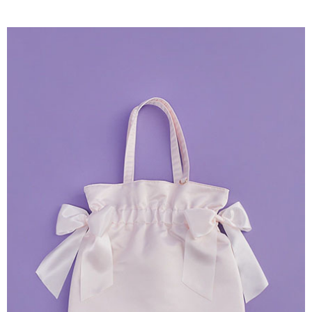
AFTEE先享後付是「在收到商品之後才付款」的支付方式。 讓您購物簡單
3.實際核准額度、可分期數及費用金額請依後續交易確認頁面所載為準。
便利好安心！
4.訂單成立30分鐘內，如未前往確認交易或遇審核未通過，訂單將自動取
１．簡單：不需註冊會員、不需綁卡、不需儲值。
運送方式
消。如遇「轉專審核」未通過狀況，表示未達大哥付你分期系統評分，恕無
２．便利：只要手機號碼，簡訊認證，即可結帳。
法說明評估內容。
３．安心：先確認商品／服務後，再付款。
全家取貨付款
【繳款方式說明】
1.分期款項不併入電信帳單，「大哥付你分期」於每月結算日後寄送繳費提
每筆NT$60，滿NT$388(含以上)免運費
【「AFTEE先享後付」結帳流程】
醒簡訊。
１．於結帳方式選擇「AFTEE先享後付」後，將跳轉至「AFTEE先享後付」
2.透過簡訊連結打開帳單後，可選擇「超商條碼／台灣大直營門市／銀行轉
全家純取貨
結帳頁面，進行簡訊認證並確認金額後，即可完成結帳。
帳／街口支付／iPASS MONEY」等通路繳費。
２．訂單成立數日內，您將收到繳費通知簡訊。
每筆NT$60，滿NT$388(含以上)免運費
３．收到繳費通知簡訊後14天內，點擊此簡訊中的連結，可透過四大超商／
【注意事項】
ATM／網路銀行／等多元方式進行付款，方視為交易完成。
萊爾富取貨付款
1.本服務係由「台灣大哥大股份有限公司」（以下簡稱本公司）所提供，讓
※ 請注意：結帳手續完成當下不需立刻繳費，但若您需要取消訂單，請聯絡
用戶於交易時，得透過本服務購買商品或服務，並由商店將買賣／分期付款
每筆NT$60，滿NT$888(含以上)免運費
購買商品的店家。未經商家同意取消之訂單仍視為有效，需透過AFTEE先享
買賣價金債權讓與本公司後，依約使用本公司帳單繳交帳款。
後付繳納相關費用。
2.基於同意付款使用「大哥付你分期」之契約關係目的，商店將以您的個人
萊爾富純取貨
※ 交易是否成功請以「AFTEE先享後付 」之結帳頁面顯示為準，若有關於
資料（包含姓名、電話或地址）提供予台灣大哥大進項蒐集、處理及利用，
是否繳費成功／繳費後需取消欲退款等相關疑問，請聯繫「AFTEE先享後付
每筆NT$60，滿NT$888(含以上)免運費
由本公司與您本人進行分期帳單所需資料之確認、核對及更正。
客戶支援中心」
https://netprotections.freshdesk.com/support/home
3.完整用戶服務條款，請詳閱以下連結：
https://oppay.tw/userRule
7-11取貨付款
【注意事項】
１．透過由恩沛科技股份有限公司提供之「AFTEE先享後付」服務完成之交
每筆NT$60，滿NT$888(含以上)免運費
易，需依本服務之必要範圍內提供個人資料，並將交易相關給付款項請求債
權轉讓予恩沛科技股份有限公司。
7-11純取貨
２．關於個人資料處理事宜，請瀏覽以下網址：
每筆NT$60，滿NT$888(含以上)免運費
https://aftee.tw/terms/#terms3