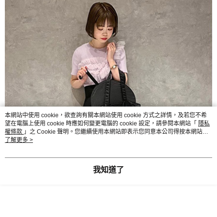
本網站中使用 cookie，欲查詢有關本網站使用 cookie 方式之詳情，及若您不希
望在電腦上使用 cookie 時應如何變更電腦的 cookie 設定，請參閱本網站「
隱私
權條款
」之 Cookie 聲明。您繼續使用本網站即表示您同意本公司得按本網站使
用條款之 Cookie 聲明使用 cookie。
了解更多 >
我知道了