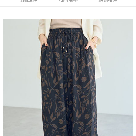
詳細說明
商品規格
相關推薦
AFTEE先享後付是「在收到商品之後才付款」的支付方式。 讓您購物簡單
3.實際核准額度、可分期數及費用金額請依後續交易確認頁面所載為準。
便利好安心！
4.訂單成立30分鐘內，如未前往確認交易或遇審核未通過，訂單將自動取
１．簡單：不需註冊會員、不需綁卡、不需儲值。
運送方式
消。如遇「轉專審核」未通過狀況，表示未達大哥付你分期系統評分，恕無
２．便利：只要手機號碼，簡訊認證，即可結帳。
法說明評估內容。
３．安心：先確認商品／服務後，再付款。
全家取貨付款
【繳款方式說明】
1.分期款項不併入電信帳單，「大哥付你分期」於每月結算日後寄送繳費提
每筆NT$60，滿NT$388(含以上)免運費
【「AFTEE先享後付」結帳流程】
醒簡訊。
１．於結帳方式選擇「AFTEE先享後付」後，將跳轉至「AFTEE先享後付」
2.透過簡訊連結打開帳單後，可選擇「超商條碼／台灣大直營門市／銀行轉
全家純取貨
結帳頁面，進行簡訊認證並確認金額後，即可完成結帳。
帳／街口支付／iPASS MONEY」等通路繳費。
２．訂單成立數日內，您將收到繳費通知簡訊。
每筆NT$60，滿NT$388(含以上)免運費
３．收到繳費通知簡訊後14天內，點擊此簡訊中的連結，可透過四大超商／
【注意事項】
ATM／網路銀行／等多元方式進行付款，方視為交易完成。
萊爾富取貨付款
1.本服務係由「台灣大哥大股份有限公司」（以下簡稱本公司）所提供，讓
※ 請注意：結帳手續完成當下不需立刻繳費，但若您需要取消訂單，請聯絡
用戶於交易時，得透過本服務購買商品或服務，並由商店將買賣／分期付款
每筆NT$60，滿NT$888(含以上)免運費
購買商品的店家。未經商家同意取消之訂單仍視為有效，需透過AFTEE先享
買賣價金債權讓與本公司後，依約使用本公司帳單繳交帳款。
後付繳納相關費用。
2.基於同意付款使用「大哥付你分期」之契約關係目的，商店將以您的個人
萊爾富純取貨
※ 交易是否成功請以「AFTEE先享後付 」之結帳頁面顯示為準，若有關於
資料（包含姓名、電話或地址）提供予台灣大哥大進項蒐集、處理及利用，
是否繳費成功／繳費後需取消欲退款等相關疑問，請聯繫「AFTEE先享後付
每筆NT$60，滿NT$888(含以上)免運費
由本公司與您本人進行分期帳單所需資料之確認、核對及更正。
客戶支援中心」
https://netprotections.freshdesk.com/support/home
3.完整用戶服務條款，請詳閱以下連結：
https://oppay.tw/userRule
7-11取貨付款
【注意事項】
１．透過由恩沛科技股份有限公司提供之「AFTEE先享後付」服務完成之交
每筆NT$60，滿NT$888(含以上)免運費
易，需依本服務之必要範圍內提供個人資料，並將交易相關給付款項請求債
權轉讓予恩沛科技股份有限公司。
7-11純取貨
２．關於個人資料處理事宜，請瀏覽以下網址：
每筆NT$60，滿NT$888(含以上)免運費
https://aftee.tw/terms/#terms3