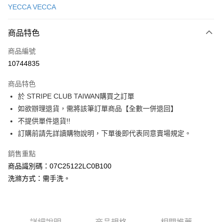
YECCA VECCA
信用卡分期付款
3 期 0 利率 每期
NT$1,383
21家銀行
商品特色
合作金庫商業銀行
第一商業銀行
超商取貨付款
商品編號
華南商業銀行
彰化商業銀行
10744835
LINE Pay
上海商業儲蓄銀行
台北富邦商業銀行
國泰世華商業銀行
兆豐國際商業銀行
商品特色
Apple Pay
臺灣中小企業銀行
台中商業銀行
於 STRIPE CLUB TAIWAN購買之訂單
匯豐（台灣）商業銀行
華泰商業銀行
街口支付
如欲辦理退貨，需將該筆訂單商品【全數一併退回】
聯邦商業銀行
遠東國際商業銀行
元大商業銀行
永豐商業銀行
不提供單件退貨!!
悠遊付
玉山商業銀行
星展（台灣）商業銀行
訂購前請先詳讀購物說明，下單後即代表同意賣場規定。
台新國際商業銀行
中國信託商業銀行
Google Pay
台灣樂天信用卡公司
銷售重點
大哥付你分期
商品識別碼：07C25122LC0B100
相關說明
洗滌方式：需手洗。
【大哥付你分期使用說明】
AFTEE先享後付
1.本服務由台灣大哥大提供，台灣大哥大用戶可立即使用無須另外申請。
2.付款方式選擇「大哥付你分期」，訂單成立後會自動跳轉到大哥付的交易
相關說明
流程，驗證手機門號後，選擇欲分期的期數、繳款截止日，確認付款後即完
【關於「AFTEE先享後付」】
成交易。
ATM付款