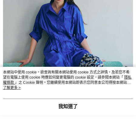
本網站中使用 cookie，欲查詢有關本網站使用 cookie 方式之詳情，及若您不希
望在電腦上使用 cookie 時應如何變更電腦的 cookie 設定，請參閱本網站「
隱私
權條款
」之 Cookie 聲明。您繼續使用本網站即表示您同意本公司得按本網站使
用條款之 Cookie 聲明使用 cookie。
了解更多 >
我知道了