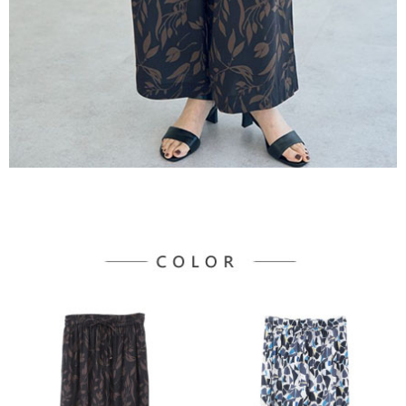
３．未成年的使用者請事先徵得法定代理人或監護人之同意方可使用
宅配
「AFTEE先享後付」，若未經同意申辦者引起之損失，本公司不負相關責
任。
每筆NT$90，滿NT$888(含以上)免運費
４．使用「AFTEE先享後付」時，將依據個別帳號之用戶狀況，依本公司即
時審查核予不同之上限額度；若仍有額度不足之情形，本公司將視審查結果
請求用戶進行身份認證。
５．嚴禁一人註冊多個帳號或使用他人資訊註冊。若發現惡意使用之情形，
恩沛科技股份有限公司將有權停止該用戶之使用額度並採取法律行動。