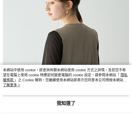
本網站中使用 cookie，欲查詢有關本網站使用 cookie 方式之詳情，及若您不希
望在電腦上使用 cookie 時應如何變更電腦的 cookie 設定，請參閱本網站「
隱私
權條款
」之 Cookie 聲明。您繼續使用本網站即表示您同意本公司得按本網站使
用條款之 Cookie 聲明使用 cookie。
了解更多 >
我知道了