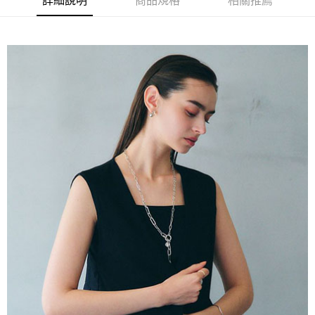
詳細說明
商品規格
相關推薦
AFTEE先享後付是「在收到商品之後才付款」的支付方式。 讓您購物簡單
3.實際核准額度、可分期數及費用金額請依後續交易確認頁面所載為準。
便利好安心！
4.訂單成立30分鐘內，如未前往確認交易或遇審核未通過，訂單將自動取
１．簡單：不需註冊會員、不需綁卡、不需儲值。
運送方式
消。如遇「轉專審核」未通過狀況，表示未達大哥付你分期系統評分，恕無
２．便利：只要手機號碼，簡訊認證，即可結帳。
法說明評估內容。
３．安心：先確認商品／服務後，再付款。
全家取貨付款
【繳款方式說明】
1.分期款項不併入電信帳單，「大哥付你分期」於每月結算日後寄送繳費提
每筆NT$60，滿NT$388(含以上)免運費
【「AFTEE先享後付」結帳流程】
醒簡訊。
１．於結帳方式選擇「AFTEE先享後付」後，將跳轉至「AFTEE先享後付」
2.透過簡訊連結打開帳單後，可選擇「超商條碼／台灣大直營門市／銀行轉
全家純取貨
結帳頁面，進行簡訊認證並確認金額後，即可完成結帳。
帳／街口支付／iPASS MONEY」等通路繳費。
２．訂單成立數日內，您將收到繳費通知簡訊。
每筆NT$60，滿NT$388(含以上)免運費
３．收到繳費通知簡訊後14天內，點擊此簡訊中的連結，可透過四大超商／
【注意事項】
ATM／網路銀行／等多元方式進行付款，方視為交易完成。
萊爾富取貨付款
1.本服務係由「台灣大哥大股份有限公司」（以下簡稱本公司）所提供，讓
※ 請注意：結帳手續完成當下不需立刻繳費，但若您需要取消訂單，請聯絡
用戶於交易時，得透過本服務購買商品或服務，並由商店將買賣／分期付款
每筆NT$60，滿NT$888(含以上)免運費
購買商品的店家。未經商家同意取消之訂單仍視為有效，需透過AFTEE先享
買賣價金債權讓與本公司後，依約使用本公司帳單繳交帳款。
後付繳納相關費用。
2.基於同意付款使用「大哥付你分期」之契約關係目的，商店將以您的個人
萊爾富純取貨
※ 交易是否成功請以「AFTEE先享後付 」之結帳頁面顯示為準，若有關於
資料（包含姓名、電話或地址）提供予台灣大哥大進項蒐集、處理及利用，
是否繳費成功／繳費後需取消欲退款等相關疑問，請聯繫「AFTEE先享後付
每筆NT$60，滿NT$888(含以上)免運費
由本公司與您本人進行分期帳單所需資料之確認、核對及更正。
客戶支援中心」
https://netprotections.freshdesk.com/support/home
3.完整用戶服務條款，請詳閱以下連結：
https://oppay.tw/userRule
7-11取貨付款
【注意事項】
１．透過由恩沛科技股份有限公司提供之「AFTEE先享後付」服務完成之交
每筆NT$60，滿NT$888(含以上)免運費
易，需依本服務之必要範圍內提供個人資料，並將交易相關給付款項請求債
權轉讓予恩沛科技股份有限公司。
7-11純取貨
２．關於個人資料處理事宜，請瀏覽以下網址：
每筆NT$60，滿NT$888(含以上)免運費
https://aftee.tw/terms/#terms3