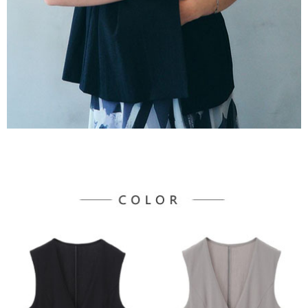
３．未成年的使用者請事先徵得法定代理人或監護人之同意方可使用
宅配
「AFTEE先享後付」，若未經同意申辦者引起之損失，本公司不負相關責
任。
每筆NT$90，滿NT$888(含以上)免運費
４．使用「AFTEE先享後付」時，將依據個別帳號之用戶狀況，依本公司即
時審查核予不同之上限額度；若仍有額度不足之情形，本公司將視審查結果
請求用戶進行身份認證。
５．嚴禁一人註冊多個帳號或使用他人資訊註冊。若發現惡意使用之情形，
恩沛科技股份有限公司將有權停止該用戶之使用額度並採取法律行動。