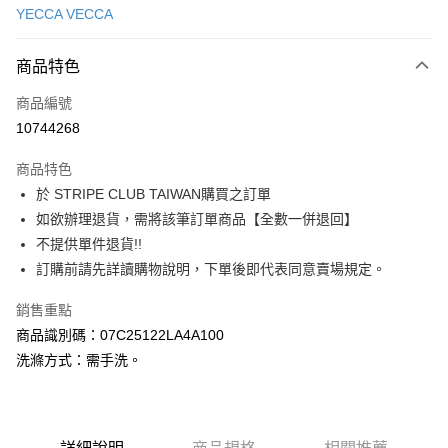
YECCA VECCA
信用卡分期付款
3 期 0 利率 每期
NT$1,383
21家銀行
商品特色
合作金庫商業銀行
第一商業銀行
超商取貨付款
商品編號
華南商業銀行
彰化商業銀行
10744268
LINE Pay
上海商業儲蓄銀行
台北富邦商業銀行
國泰世華商業銀行
兆豐國際商業銀行
商品特色
Apple Pay
臺灣中小企業銀行
台中商業銀行
於 STRIPE CLUB TAIWAN購買之訂單
匯豐（台灣）商業銀行
華泰商業銀行
街口支付
如欲辦理退貨，需將該筆訂單商品【全數一併退回】
聯邦商業銀行
遠東國際商業銀行
元大商業銀行
永豐商業銀行
不提供單件退貨!!
悠遊付
玉山商業銀行
星展（台灣）商業銀行
訂購前請先詳讀購物說明，下單後即代表同意賣場規定。
台新國際商業銀行
中國信託商業銀行
Google Pay
台灣樂天信用卡公司
銷售重點
大哥付你分期
商品識別碼：07C25122LA4A100
相關說明
洗滌方式：需手洗。
【大哥付你分期使用說明】
AFTEE先享後付
1.本服務由台灣大哥大提供，台灣大哥大用戶可立即使用無須另外申請。
2.付款方式選擇「大哥付你分期」，訂單成立後會自動跳轉到大哥付的交易
相關說明
流程，驗證手機門號後，選擇欲分期的期數、繳款截止日，確認付款後即完
【關於「AFTEE先享後付」】
成交易。
ATM付款