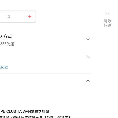
清除
紀錄
送方式
388免運
次付款
Mos2
期付款
0 利率 每期
NT$630
21家銀行
庫商業銀行
第一商業銀行
付款
業銀行
彰化商業銀行
業儲蓄銀行
台北富邦商業銀行
華商業銀行
兆豐國際商業銀行
IPE CLUB TAIWAN購買之訂單
小企業銀行
台中商業銀行