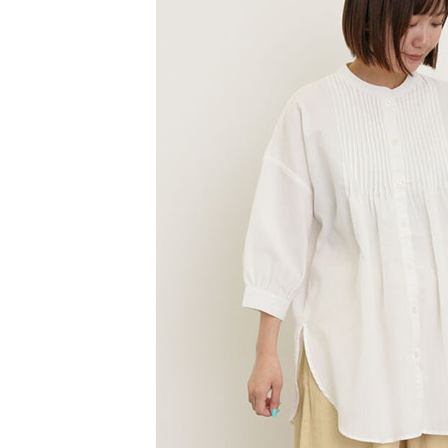
【注意事
／ATM／
1.本服務
※ 請注意
萊爾富取
用戶於交
絡購買商品
款買賣價
先享後付
每筆NT$6
2.基於同
※ 交易是
資料（包
是否繳費成
萊爾富純
用，由本
付客戶支
每筆NT$6
3.完整用
【注意事
7-11取貨
１．透過由
交易，需
每筆NT$6
求債權轉
２．關於
7-11純取
https://aft
每筆NT$6
３．未成
「AFTE
宅配
任。
４．使用「
每筆NT$9
即時審查
結果請求
５．嚴禁
形，恩沛
動。