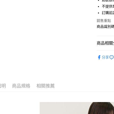
如欲辦
匯豐（
街口支付
不提供單
聯邦商
訂購前
元大商
悠遊付
玉山商
銷售重點
台新國
Google Pa
商品識別碼：
台灣樂
大哥付你
相關說明
商品相關分
【大哥付
AFTEE先
1.本服務
Samansa 
2.付款方
相關說明
分享
流程，驗
【關於「A
TOPS / 
ATM付款
完成交易
AFTEE
3.實際核
便利好安
Samansa 
4.訂單成
１．簡單
消。如遇
Samansa 
２．便利
運送方式
無法說明
３．安心
說明
商品規格
相關推薦
PRICE D
【繳款方
全家取貨
1.分期款
【「AFT
SALE ITE
醒簡訊。
每筆NT$6
１．於結帳
2.透過簡
付」結帳
SALE ITE
帳／街口支
全家純取
２．訂單
３．收到繳
每筆NT$6