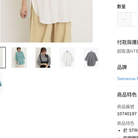
數量
付款與運
超取滿NT$
付款方式
品牌
信用卡一
Samansa 
信用卡分
商品特色
3 期 
商品編號
合作金
超商取貨
10740197
華南商
LINE Pay
上海商
商品特色
國泰世
於 STR
Apple Pay
臺灣中