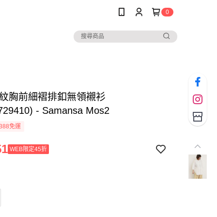
0
格紋胸前細褶排釦無領襯衫
729410) - Samansa Mos2
388免運
51
WEB限定45折