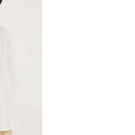
項】
網路銀行／等多元方式進行付款，方視為交易完成。
係由「台灣大哥大股份有限公司」（以下簡稱本公司）所提供，讓
：結帳手續完成當下不需立刻繳費，但若您需要取消訂單，請聯
貨付款
易時，得透過本服務購買商品或服務，並由商店將買賣／分期付
的店家。未經商家同意取消之訂單仍視為有效，需透過AFTEE
金債權讓與本公司後，依約使用本公司帳單繳交帳款。
繳納相關費用。
0，滿NT$888(含以上)免運費
意付款使用「大哥付你分期」之契約關係目的，商店將以您的個人
否成功請以「AFTEE先享後付 」之結帳頁面顯示為準，若有關於
含姓名、電話或地址）提供予台灣大哥大進項蒐集、處理及利
功／繳費後需取消欲退款等相關疑問，請聯繫「AFTEE先享後
取貨
公司與您本人進行分期帳單所需資料之確認、核對及更正。
援中心」
https://netprotections.freshdesk.com/support/home
0，滿NT$888(含以上)免運費
戶服務條款，請詳閱以下連結：
https://oppay.tw/userRule
項】
付款
恩沛科技股份有限公司提供之「AFTEE先享後付」服務完成之
依本服務之必要範圍內提供個人資料，並將交易相關給付款項請
0，滿NT$888(含以上)免運費
讓予恩沛科技股份有限公司。
個人資料處理事宜，請瀏覽以下網址：
貨
ee.tw/terms/#terms3
0，滿NT$888(含以上)免運費
年的使用者請事先徵得法定代理人或監護人之同意方可使用
E先享後付」，若未經同意申辦者引起之損失，本公司不負相關責
AFTEE先享後付」時，將依據個別帳號之用戶狀況，依本公司
0，滿NT$888(含以上)免運費
核予不同之上限額度；若仍有額度不足之情形，本公司將視審查
用戶進行身份認證。
一人註冊多個帳號或使用他人資訊註冊。若發現惡意使用之情
科技股份有限公司將有權停止該用戶之使用額度並採取法律行