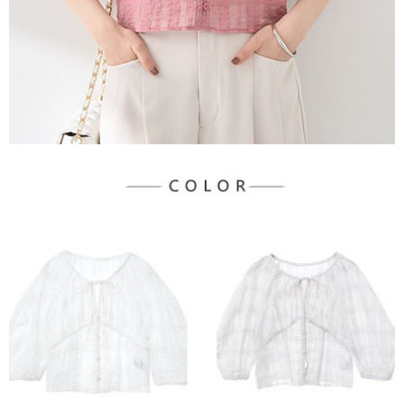
３．未成年的使用者請事先徵得法定代理人或監護人之同意方可使用
宅配
「AFTEE先享後付」，若未經同意申辦者引起之損失，本公司不負相關責
任。
每筆NT$90，滿NT$1,500(含以上)免運費
４．使用「AFTEE先享後付」時，將依據個別帳號之用戶狀況，依本公司即
時審查核予不同之上限額度；若仍有額度不足之情形，本公司將視審查結果
請求用戶進行身份認證。
５．嚴禁一人註冊多個帳號或使用他人資訊註冊。若發現惡意使用之情形，
恩沛科技股份有限公司將有權停止該用戶之使用額度並採取法律行動。