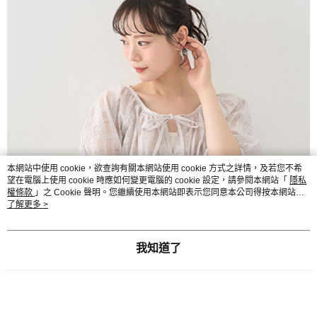
本網站中使用 cookie，欲查詢有關本網站使用 cookie 方式之詳情，及若您不希
望在電腦上使用 cookie 時應如何變更電腦的 cookie 設定，請參閱本網站「
隱私
權條款
」之 Cookie 聲明。您繼續使用本網站即表示您同意本公司得按本網站使
用條款之 Cookie 聲明使用 cookie。
了解更多 >
我知道了