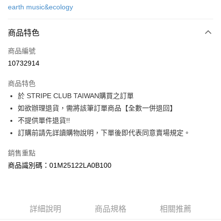
earth music&ecology
信用卡分期付款
3 期 0 利率 每期
NT$630
21家銀行
商品特色
合作金庫商業銀行
第一商業銀行
超商取貨付款
商品編號
華南商業銀行
彰化商業銀行
10732914
LINE Pay
上海商業儲蓄銀行
台北富邦商業銀行
國泰世華商業銀行
兆豐國際商業銀行
商品特色
Apple Pay
臺灣中小企業銀行
台中商業銀行
於 STRIPE CLUB TAIWAN購買之訂單
匯豐（台灣）商業銀行
華泰商業銀行
街口支付
如欲辦理退貨，需將該筆訂單商品【全數一併退回】
聯邦商業銀行
遠東國際商業銀行
元大商業銀行
永豐商業銀行
不提供單件退貨!!
悠遊付
玉山商業銀行
星展（台灣）商業銀行
訂購前請先詳讀購物說明，下單後即代表同意賣場規定。
台新國際商業銀行
中國信託商業銀行
Google Pay
台灣樂天信用卡公司
銷售重點
大哥付你分期
商品識別碼：01M25122LA0B100
相關說明
【大哥付你分期使用說明】
AFTEE先享後付
1.本服務由台灣大哥大提供，台灣大哥大用戶可立即使用無須另外申請。
2.付款方式選擇「大哥付你分期」，訂單成立後會自動跳轉到大哥付的交易
相關說明
詳細說明
商品規格
相關推薦
流程，驗證手機門號後，選擇欲分期的期數、繳款截止日，確認付款後即完
【關於「AFTEE先享後付」】
成交易。
ATM付款