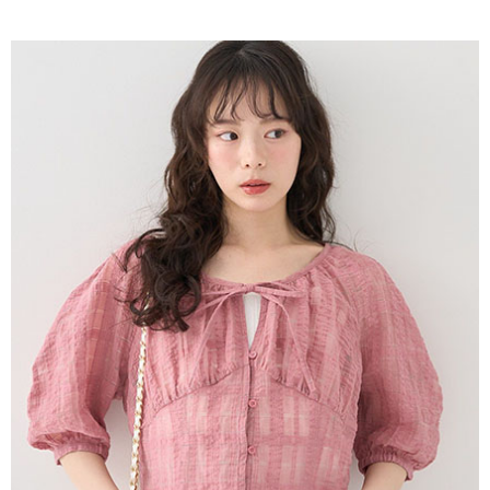
AFTEE先享後付是「在收到商品之後才付款」的支付方式。 讓您購物簡單
3.實際核准額度、可分期數及費用金額請依後續交易確認頁面所載為準。
便利好安心！
4.訂單成立30分鐘內，如未前往確認交易或遇審核未通過，訂單將自動取
１．簡單：不需註冊會員、不需綁卡、不需儲值。
運送方式
消。如遇「轉專審核」未通過狀況，表示未達大哥付你分期系統評分，恕無
２．便利：只要手機號碼，簡訊認證，即可結帳。
法說明評估內容。
３．安心：先確認商品／服務後，再付款。
全家取貨付款
【繳款方式說明】
1.分期款項不併入電信帳單，「大哥付你分期」於每月結算日後寄送繳費提
每筆NT$60，滿NT$1,500(含以上)免運費
【「AFTEE先享後付」結帳流程】
醒簡訊。
１．於結帳方式選擇「AFTEE先享後付」後，將跳轉至「AFTEE先享後付」
2.透過簡訊連結打開帳單後，可選擇「超商條碼／台灣大直營門市／銀行轉
全家純取貨
結帳頁面，進行簡訊認證並確認金額後，即可完成結帳。
帳／街口支付／iPASS MONEY」等通路繳費。
２．訂單成立數日內，您將收到繳費通知簡訊。
每筆NT$60，滿NT$1,500(含以上)免運費
３．收到繳費通知簡訊後14天內，點擊此簡訊中的連結，可透過四大超商／
【注意事項】
ATM／網路銀行／等多元方式進行付款，方視為交易完成。
萊爾富取貨付款
1.本服務係由「台灣大哥大股份有限公司」（以下簡稱本公司）所提供，讓
※ 請注意：結帳手續完成當下不需立刻繳費，但若您需要取消訂單，請聯絡
用戶於交易時，得透過本服務購買商品或服務，並由商店將買賣／分期付款
每筆NT$60，滿NT$1,500(含以上)免運費
購買商品的店家。未經商家同意取消之訂單仍視為有效，需透過AFTEE先享
買賣價金債權讓與本公司後，依約使用本公司帳單繳交帳款。
後付繳納相關費用。
2.基於同意付款使用「大哥付你分期」之契約關係目的，商店將以您的個人
萊爾富純取貨
※ 交易是否成功請以「AFTEE先享後付 」之結帳頁面顯示為準，若有關於
資料（包含姓名、電話或地址）提供予台灣大哥大進項蒐集、處理及利用，
是否繳費成功／繳費後需取消欲退款等相關疑問，請聯繫「AFTEE先享後付
每筆NT$60，滿NT$1,500(含以上)免運費
由本公司與您本人進行分期帳單所需資料之確認、核對及更正。
客戶支援中心」
https://netprotections.freshdesk.com/support/home
3.完整用戶服務條款，請詳閱以下連結：
https://oppay.tw/userRule
7-11取貨付款
【注意事項】
１．透過由恩沛科技股份有限公司提供之「AFTEE先享後付」服務完成之交
每筆NT$60，滿NT$1,500(含以上)免運費
易，需依本服務之必要範圍內提供個人資料，並將交易相關給付款項請求債
權轉讓予恩沛科技股份有限公司。
7-11純取貨
２．關於個人資料處理事宜，請瀏覽以下網址：
每筆NT$60，滿NT$1,500(含以上)免運費
https://aftee.tw/terms/#terms3