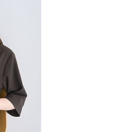
項】
網路銀行／等多元方式進行付款，方視為交易完成。
係由「台灣大哥大股份有限公司」（以下簡稱本公司）所提供，讓
：結帳手續完成當下不需立刻繳費，但若您需要取消訂單，請聯
貨付款
易時，得透過本服務購買商品或服務，並由商店將買賣／分期付
的店家。未經商家同意取消之訂單仍視為有效，需透過AFTEE
金債權讓與本公司後，依約使用本公司帳單繳交帳款。
繳納相關費用。
0，滿NT$888(含以上)免運費
意付款使用「大哥付你分期」之契約關係目的，商店將以您的個人
否成功請以「AFTEE先享後付 」之結帳頁面顯示為準，若有關於
含姓名、電話或地址）提供予台灣大哥大進項蒐集、處理及利
功／繳費後需取消欲退款等相關疑問，請聯繫「AFTEE先享後
取貨
公司與您本人進行分期帳單所需資料之確認、核對及更正。
援中心」
https://netprotections.freshdesk.com/support/home
0，滿NT$888(含以上)免運費
戶服務條款，請詳閱以下連結：
https://oppay.tw/userRule
項】
付款
恩沛科技股份有限公司提供之「AFTEE先享後付」服務完成之
依本服務之必要範圍內提供個人資料，並將交易相關給付款項請
0，滿NT$888(含以上)免運費
讓予恩沛科技股份有限公司。
個人資料處理事宜，請瀏覽以下網址：
貨
ee.tw/terms/#terms3
0，滿NT$888(含以上)免運費
年的使用者請事先徵得法定代理人或監護人之同意方可使用
E先享後付」，若未經同意申辦者引起之損失，本公司不負相關責
AFTEE先享後付」時，將依據個別帳號之用戶狀況，依本公司
0，滿NT$888(含以上)免運費
核予不同之上限額度；若仍有額度不足之情形，本公司將視審查
用戶進行身份認證。
一人註冊多個帳號或使用他人資訊註冊。若發現惡意使用之情
科技股份有限公司將有權停止該用戶之使用額度並採取法律行