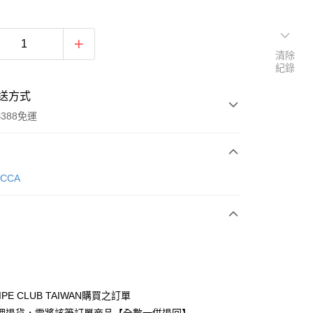
清除
紀錄
送方式
388免運
次付款
ECCA
期付款
0 利率 每期
NT$1,763
21家銀行
庫商業銀行
第一商業銀行
付款
業銀行
彰化商業銀行
業儲蓄銀行
台北富邦商業銀行
華商業銀行
兆豐國際商業銀行
IPE CLUB TAIWAN購買之訂單
小企業銀行
台中商業銀行