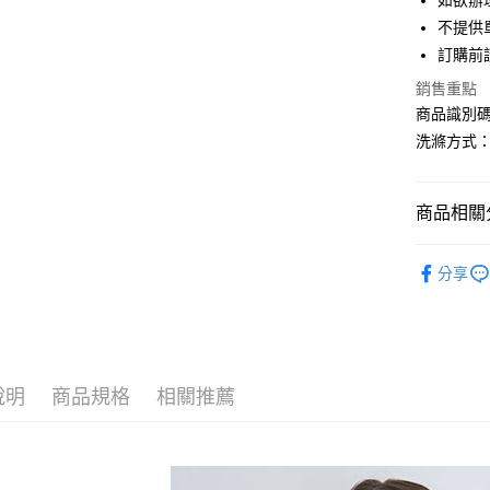
如欲辦
匯豐（
街口支付
不提供單
聯邦商
訂購前
元大商
悠遊付
玉山商
銷售重點
台新國
Google Pa
商品識別碼：
台灣樂
洗滌方式
大哥付你
相關說明
【大哥付
AFTEE先
商品相關分
1.本服務
2.付款方
相關說明
YECCA V
流程，驗
【關於「A
分享
ATM付款
完成交易
AFTEE
TOPS / 
3.實際核
便利好安
4.訂單成
１．簡單
OUTER /
消。如遇
２．便利
運送方式
無法說明
３．安心
YECCA V
【繳款方
全家取貨
1.分期款
說明
商品規格
相關推薦
【「AFT
PRICE D
醒簡訊。
每筆NT$6
１．於結帳
2.透過簡
SALE ITE
付」結帳
帳／街口支
全家純取
２．訂單
SALE ITE
３．收到繳
每筆NT$6