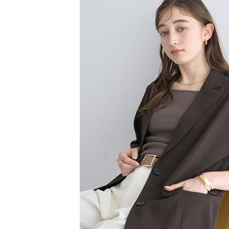
【注意事
／ATM／
1.本服務
※ 請注意
萊爾富取
用戶於交
絡購買商品
款買賣價
先享後付
每筆NT$6
2.基於同
※ 交易是
資料（包
是否繳費成
萊爾富純
用，由本
付客戶支
每筆NT$6
3.完整用
【注意事
7-11取貨
１．透過由
交易，需
每筆NT$6
求債權轉
２．關於
7-11純取
https://aft
每筆NT$6
３．未成
「AFTE
宅配
任。
４．使用「
每筆NT$9
即時審查
結果請求
５．嚴禁
形，恩沛
動。