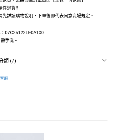
理退貨，需將該筆訂單商品【全數一併退回】
台灣）商業銀行
華泰商業銀行
件退貨!!
業銀行
遠東國際商業銀行
請先詳讀購物說明，下單後即代表同意賣場規定。
業銀行
永豐商業銀行
業銀行
星展（台灣）商業銀行
際商業銀行
中國信託商業銀行
y
07C25122LE0A100
天信用卡公司
：需手洗。
分期
你分期使用說明】
享後付
類 (7)
由台灣大哥大提供，台灣大哥大用戶可立即使用無須另外申請。
式選擇「大哥付你分期」，訂單成立後會自動跳轉到大哥付的交易
ECCA
證手機門號後，選擇欲分期的期數、繳款截止日，確認付款後即
OUTER / 外套
FTEE先享後付」】
客服
。
先享後付是「在收到商品之後才付款」的支付方式。 讓您購物簡單
上衣
准額度、可分期數及費用金額請依後續交易確認頁面所載為準。
心！
立30分鐘內，如未前往確認交易或遇審核未通過，訂單將自動取
：不需註冊會員、不需綁卡、不需儲值。
 外套
「轉專審核」未通過狀況，表示未達大哥付你分期系統評分，恕
：只要手機號碼，簡訊認證，即可結帳。
評估內容。
：先確認商品／服務後，再付款。
ECCA
ALL ITEMS
式說明】
付款
項不併入電信帳單，「大哥付你分期」於每月結算日後寄送繳費提
EE先享後付」結帳流程】
OWN
YECCA VECCA
0，滿NT$388(含以上)免運費
方式選擇「AFTEE先享後付」後，將跳轉至「AFTEE先享後
訊連結打開帳單後，可選擇「超商條碼／台灣大直營門市／銀行轉
MS
單筆滿$888現抵$88
頁面，進行簡訊認證並確認金額後，即可完成結帳。
付／iPASS MONEY」等通路繳費。
貨
成立數日內，您將收到繳費通知簡訊。
MS
WEB限定 ➯ 45折
費通知簡訊後14天內，點擊此簡訊中的連結，可透過四大超商
0，滿NT$388(含以上)免運費