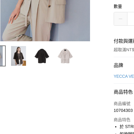
數量
付款與運
超取滿NT$
付款方式
品牌
信用卡一
YECCA V
信用卡分
商品特色
3 期 
商品編號
合作金
超商取貨
10704303
華南商
LINE Pay
上海商
商品特色
國泰世
於 STR
Apple Pay
臺灣中