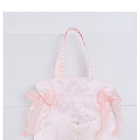
AFTEE先享後付是「在收到商品之後才付款」的支付方式。 讓您購物簡單
3.實際核准額度、可分期數及費用金額請依後續交易確認頁面所載為準。
便利好安心！
4.訂單成立30分鐘內，如未前往確認交易或遇審核未通過，訂單將自動取
１．簡單：不需註冊會員、不需綁卡、不需儲值。
運送方式
消。如遇「轉專審核」未通過狀況，表示未達大哥付你分期系統評分，恕無
２．便利：只要手機號碼，簡訊認證，即可結帳。
法說明評估內容。
３．安心：先確認商品／服務後，再付款。
全家取貨付款
【繳款方式說明】
1.分期款項不併入電信帳單，「大哥付你分期」於每月結算日後寄送繳費提
每筆NT$60，滿NT$388(含以上)免運費
【「AFTEE先享後付」結帳流程】
醒簡訊。
１．於結帳方式選擇「AFTEE先享後付」後，將跳轉至「AFTEE先享後付」
2.透過簡訊連結打開帳單後，可選擇「超商條碼／台灣大直營門市／銀行轉
全家純取貨
結帳頁面，進行簡訊認證並確認金額後，即可完成結帳。
帳／街口支付／iPASS MONEY」等通路繳費。
２．訂單成立數日內，您將收到繳費通知簡訊。
每筆NT$60，滿NT$388(含以上)免運費
３．收到繳費通知簡訊後14天內，點擊此簡訊中的連結，可透過四大超商／
【注意事項】
ATM／網路銀行／等多元方式進行付款，方視為交易完成。
萊爾富取貨付款
1.本服務係由「台灣大哥大股份有限公司」（以下簡稱本公司）所提供，讓
※ 請注意：結帳手續完成當下不需立刻繳費，但若您需要取消訂單，請聯絡
用戶於交易時，得透過本服務購買商品或服務，並由商店將買賣／分期付款
每筆NT$60，滿NT$888(含以上)免運費
購買商品的店家。未經商家同意取消之訂單仍視為有效，需透過AFTEE先享
買賣價金債權讓與本公司後，依約使用本公司帳單繳交帳款。
後付繳納相關費用。
2.基於同意付款使用「大哥付你分期」之契約關係目的，商店將以您的個人
萊爾富純取貨
※ 交易是否成功請以「AFTEE先享後付 」之結帳頁面顯示為準，若有關於
資料（包含姓名、電話或地址）提供予台灣大哥大進項蒐集、處理及利用，
是否繳費成功／繳費後需取消欲退款等相關疑問，請聯繫「AFTEE先享後付
每筆NT$60，滿NT$888(含以上)免運費
由本公司與您本人進行分期帳單所需資料之確認、核對及更正。
客戶支援中心」
https://netprotections.freshdesk.com/support/home
3.完整用戶服務條款，請詳閱以下連結：
https://oppay.tw/userRule
7-11取貨付款
【注意事項】
１．透過由恩沛科技股份有限公司提供之「AFTEE先享後付」服務完成之交
每筆NT$60，滿NT$888(含以上)免運費
易，需依本服務之必要範圍內提供個人資料，並將交易相關給付款項請求債
權轉讓予恩沛科技股份有限公司。
7-11純取貨
２．關於個人資料處理事宜，請瀏覽以下網址：
每筆NT$60，滿NT$888(含以上)免運費
https://aftee.tw/terms/#terms3