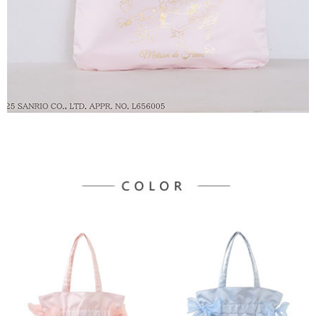
３．未成年的使用者請事先徵得法定代理人或監護人之同意方可使用
宅配
「AFTEE先享後付」，若未經同意申辦者引起之損失，本公司不負相關責
任。
每筆NT$90，滿NT$888(含以上)免運費
４．使用「AFTEE先享後付」時，將依據個別帳號之用戶狀況，依本公司即
時審查核予不同之上限額度；若仍有額度不足之情形，本公司將視審查結果
請求用戶進行身份認證。
５．嚴禁一人註冊多個帳號或使用他人資訊註冊。若發現惡意使用之情形，
恩沛科技股份有限公司將有權停止該用戶之使用額度並採取法律行動。