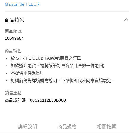
Maison de FLEUR
信用卡分期付款
3 期 0 利率 每期
NT$923
21家銀行
商品特色
合作金庫商業銀行
第一商業銀行
超商取貨付款
商品編號
華南商業銀行
彰化商業銀行
10699554
LINE Pay
上海商業儲蓄銀行
台北富邦商業銀行
國泰世華商業銀行
兆豐國際商業銀行
商品特色
Apple Pay
臺灣中小企業銀行
台中商業銀行
於 STRIPE CLUB TAIWAN購買之訂單
匯豐（台灣）商業銀行
華泰商業銀行
街口支付
如欲辦理退貨，需將該筆訂單商品【全數一併退回】
聯邦商業銀行
遠東國際商業銀行
元大商業銀行
永豐商業銀行
不提供單件退貨!!
悠遊付
玉山商業銀行
星展（台灣）商業銀行
訂購前請先詳讀購物說明，下單後即代表同意賣場規定。
台新國際商業銀行
中國信託商業銀行
Google Pay
台灣樂天信用卡公司
銷售重點
大哥付你分期
商品識別碼：08S25112LJ0B900
相關說明
【大哥付你分期使用說明】
AFTEE先享後付
1.本服務由台灣大哥大提供，台灣大哥大用戶可立即使用無須另外申請。
2.付款方式選擇「大哥付你分期」，訂單成立後會自動跳轉到大哥付的交易
相關說明
詳細說明
商品規格
相關推薦
流程，驗證手機門號後，選擇欲分期的期數、繳款截止日，確認付款後即完
【關於「AFTEE先享後付」】
成交易。
ATM付款