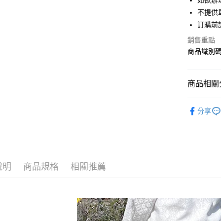
如欲辦
匯豐（
街口支付
不提供單
聯邦商
訂購前
元大商
悠遊付
玉山商
銷售重點
台新國
Google Pa
商品識別碼：
台灣樂
大哥付你
相關說明
商品相關分
【大哥付
AFTEE先
1.本服務
Samansa 
2.付款方
相關說明
分享
流程，驗
【關於「A
Samansa 
ATM付款
完成交易
AFTEE
3.實際核
便利好安
Samansa 
4.訂單成
１．簡單
消。如遇
SKIRT / 
２．便利
運送方式
無法說明
３．安心
說明
商品規格
相關推薦
PRICE D
【繳款方
全家取貨
1.分期款
【「AFT
SALE ITE
醒簡訊。
每筆NT$6
１．於結帳
2.透過簡
付」結帳
SALE ITE
帳／街口支
全家純取
２．訂單
３．收到繳
每筆NT$6