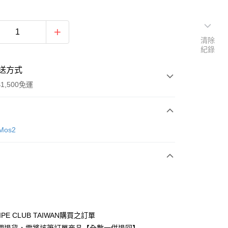
清除
紀錄
送方式
1,500免運
次付款
Mos2
期付款
0 利率 每期
NT$826
21家銀行
庫商業銀行
第一商業銀行
付款
業銀行
彰化商業銀行
業儲蓄銀行
台北富邦商業銀行
華商業銀行
兆豐國際商業銀行
IPE CLUB TAIWAN購買之訂單
小企業銀行
台中商業銀行