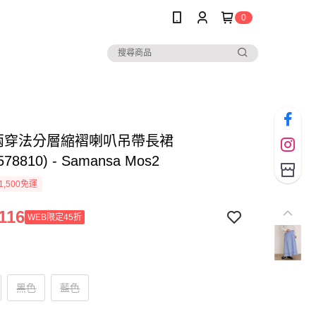
0
Y兩穿法分層縮褶喇叭吊帶長裙
578810) - Samansa Mos2
1,500免運
116
WEB限定45折
黑色
藍色