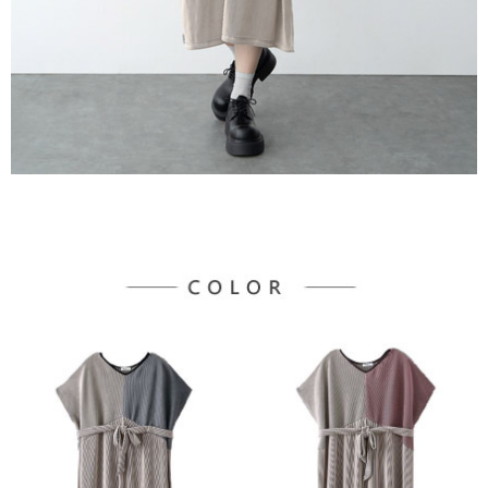
３．未成年的使用者請事先徵得法定代理人或監護人之同意方可使用
宅配
「AFTEE先享後付」，若未經同意申辦者引起之損失，本公司不負相關責
任。
每筆NT$90，滿NT$1,500(含以上)免運費
４．使用「AFTEE先享後付」時，將依據個別帳號之用戶狀況，依本公司即
時審查核予不同之上限額度；若仍有額度不足之情形，本公司將視審查結果
請求用戶進行身份認證。
５．嚴禁一人註冊多個帳號或使用他人資訊註冊。若發現惡意使用之情形，
恩沛科技股份有限公司將有權停止該用戶之使用額度並採取法律行動。