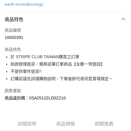
earth music&ecology
信用卡分期付款
3 期 0 利率 每期
NT$860
21家銀行
商品特色
合作金庫商業銀行
第一商業銀行
超商取貨付款
商品編號
華南商業銀行
彰化商業銀行
10650391
LINE Pay
上海商業儲蓄銀行
台北富邦商業銀行
國泰世華商業銀行
兆豐國際商業銀行
商品特色
Apple Pay
臺灣中小企業銀行
台中商業銀行
於 STRIPE CLUB TAIWAN購買之訂單
匯豐（台灣）商業銀行
華泰商業銀行
街口支付
如欲辦理退貨，需將該筆訂單商品【全數一併退回】
聯邦商業銀行
遠東國際商業銀行
元大商業銀行
永豐商業銀行
不提供單件退貨!!
悠遊付
玉山商業銀行
星展（台灣）商業銀行
訂購前請先詳讀購物說明，下單後即代表同意賣場規定。
台新國際商業銀行
中國信託商業銀行
Google Pay
台灣樂天信用卡公司
銷售重點
大哥付你分期
商品識別碼：0SA25122LD0Z210
相關說明
【大哥付你分期使用說明】
AFTEE先享後付
1.本服務由台灣大哥大提供，台灣大哥大用戶可立即使用無須另外申請。
2.付款方式選擇「大哥付你分期」，訂單成立後會自動跳轉到大哥付的交易
相關說明
詳細說明
商品規格
相關推薦
流程，驗證手機門號後，選擇欲分期的期數、繳款截止日，確認付款後即完
【關於「AFTEE先享後付」】
成交易。
ATM付款