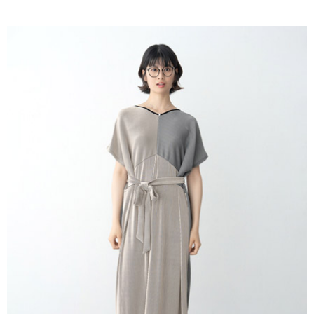
AFTEE先享後付是「在收到商品之後才付款」的支付方式。 讓您購物簡單
3.實際核准額度、可分期數及費用金額請依後續交易確認頁面所載為準。
便利好安心！
4.訂單成立30分鐘內，如未前往確認交易或遇審核未通過，訂單將自動取
１．簡單：不需註冊會員、不需綁卡、不需儲值。
運送方式
消。如遇「轉專審核」未通過狀況，表示未達大哥付你分期系統評分，恕無
２．便利：只要手機號碼，簡訊認證，即可結帳。
法說明評估內容。
３．安心：先確認商品／服務後，再付款。
全家取貨付款
【繳款方式說明】
1.分期款項不併入電信帳單，「大哥付你分期」於每月結算日後寄送繳費提
每筆NT$60，滿NT$1,500(含以上)免運費
【「AFTEE先享後付」結帳流程】
醒簡訊。
１．於結帳方式選擇「AFTEE先享後付」後，將跳轉至「AFTEE先享後付」
2.透過簡訊連結打開帳單後，可選擇「超商條碼／台灣大直營門市／銀行轉
全家純取貨
結帳頁面，進行簡訊認證並確認金額後，即可完成結帳。
帳／街口支付／iPASS MONEY」等通路繳費。
２．訂單成立數日內，您將收到繳費通知簡訊。
每筆NT$60，滿NT$1,500(含以上)免運費
３．收到繳費通知簡訊後14天內，點擊此簡訊中的連結，可透過四大超商／
【注意事項】
ATM／網路銀行／等多元方式進行付款，方視為交易完成。
萊爾富取貨付款
1.本服務係由「台灣大哥大股份有限公司」（以下簡稱本公司）所提供，讓
※ 請注意：結帳手續完成當下不需立刻繳費，但若您需要取消訂單，請聯絡
用戶於交易時，得透過本服務購買商品或服務，並由商店將買賣／分期付款
每筆NT$60，滿NT$1,500(含以上)免運費
購買商品的店家。未經商家同意取消之訂單仍視為有效，需透過AFTEE先享
買賣價金債權讓與本公司後，依約使用本公司帳單繳交帳款。
後付繳納相關費用。
2.基於同意付款使用「大哥付你分期」之契約關係目的，商店將以您的個人
萊爾富純取貨
※ 交易是否成功請以「AFTEE先享後付 」之結帳頁面顯示為準，若有關於
資料（包含姓名、電話或地址）提供予台灣大哥大進項蒐集、處理及利用，
是否繳費成功／繳費後需取消欲退款等相關疑問，請聯繫「AFTEE先享後付
每筆NT$60，滿NT$1,500(含以上)免運費
由本公司與您本人進行分期帳單所需資料之確認、核對及更正。
客戶支援中心」
https://netprotections.freshdesk.com/support/home
3.完整用戶服務條款，請詳閱以下連結：
https://oppay.tw/userRule
7-11取貨付款
【注意事項】
１．透過由恩沛科技股份有限公司提供之「AFTEE先享後付」服務完成之交
每筆NT$60，滿NT$1,500(含以上)免運費
易，需依本服務之必要範圍內提供個人資料，並將交易相關給付款項請求債
權轉讓予恩沛科技股份有限公司。
7-11純取貨
２．關於個人資料處理事宜，請瀏覽以下網址：
每筆NT$60，滿NT$1,500(含以上)免運費
https://aftee.tw/terms/#terms3