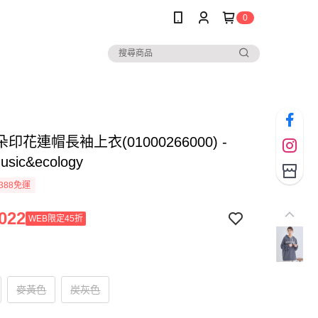
0
印花連帽長袖上衣(01000266000) -
music&ecology
388免運
022
WEB限定45折
麥黃色
炭灰色