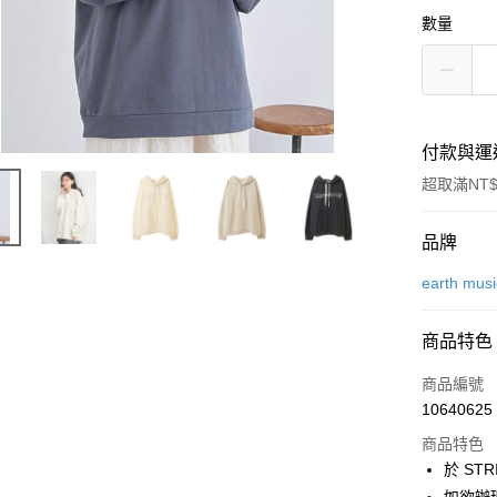
數量
付款與運
超取滿NT$
付款方式
品牌
信用卡一
earth mus
信用卡分
商品特色
3 期 
商品編號
合作金
超商取貨
10640625
華南商
LINE Pay
上海商
商品特色
國泰世
於 STR
Apple Pay
臺灣中