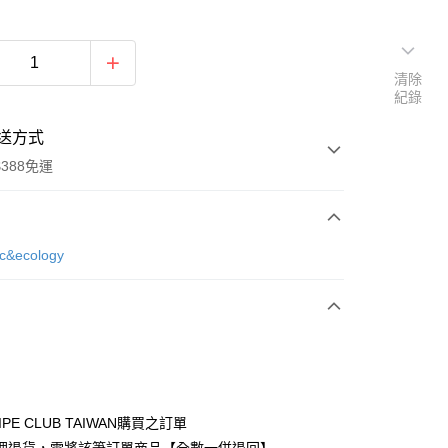
清除
紀錄
送方式
388免運
次付款
ic&ecology
期付款
0 利率 每期
NT$756
21家銀行
庫商業銀行
第一商業銀行
付款
業銀行
彰化商業銀行
業儲蓄銀行
台北富邦商業銀行
華商業銀行
兆豐國際商業銀行
IPE CLUB TAIWAN購買之訂單
小企業銀行
台中商業銀行