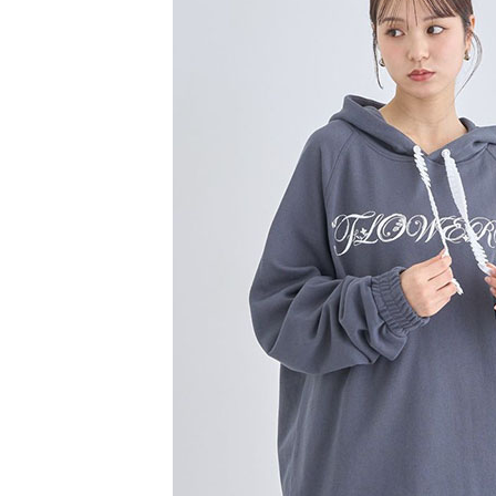
【注意事
／ATM／
1.本服務
※ 請注意
萊爾富取
用戶於交
絡購買商品
款買賣價
先享後付
每筆NT$6
2.基於同
※ 交易是
資料（包
是否繳費成
萊爾富純
用，由本
付客戶支
每筆NT$6
3.完整用
【注意事
7-11取貨
１．透過由
交易，需
每筆NT$6
求債權轉
２．關於
7-11純取
https://aft
每筆NT$6
３．未成
「AFTE
宅配
任。
４．使用「
每筆NT$9
即時審查
結果請求
５．嚴禁
形，恩沛
動。