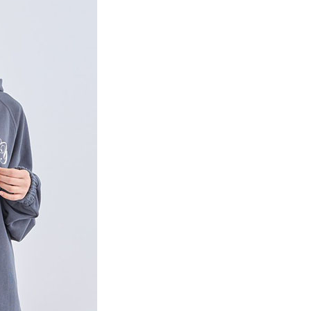
項】
網路銀行／等多元方式進行付款，方視為交易完成。
係由「台灣大哥大股份有限公司」（以下簡稱本公司）所提供，讓
：結帳手續完成當下不需立刻繳費，但若您需要取消訂單，請聯
貨付款
易時，得透過本服務購買商品或服務，並由商店將買賣／分期付
的店家。未經商家同意取消之訂單仍視為有效，需透過AFTEE
金債權讓與本公司後，依約使用本公司帳單繳交帳款。
繳納相關費用。
0，滿NT$888(含以上)免運費
意付款使用「大哥付你分期」之契約關係目的，商店將以您的個人
否成功請以「AFTEE先享後付 」之結帳頁面顯示為準，若有關於
含姓名、電話或地址）提供予台灣大哥大進項蒐集、處理及利
功／繳費後需取消欲退款等相關疑問，請聯繫「AFTEE先享後
取貨
公司與您本人進行分期帳單所需資料之確認、核對及更正。
援中心」
https://netprotections.freshdesk.com/support/home
0，滿NT$888(含以上)免運費
戶服務條款，請詳閱以下連結：
https://oppay.tw/userRule
項】
付款
恩沛科技股份有限公司提供之「AFTEE先享後付」服務完成之
依本服務之必要範圍內提供個人資料，並將交易相關給付款項請
0，滿NT$888(含以上)免運費
讓予恩沛科技股份有限公司。
個人資料處理事宜，請瀏覽以下網址：
貨
ee.tw/terms/#terms3
0，滿NT$888(含以上)免運費
年的使用者請事先徵得法定代理人或監護人之同意方可使用
E先享後付」，若未經同意申辦者引起之損失，本公司不負相關責
AFTEE先享後付」時，將依據個別帳號之用戶狀況，依本公司
0，滿NT$888(含以上)免運費
核予不同之上限額度；若仍有額度不足之情形，本公司將視審查
用戶進行身份認證。
一人註冊多個帳號或使用他人資訊註冊。若發現惡意使用之情
科技股份有限公司將有權停止該用戶之使用額度並採取法律行