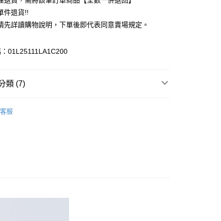
理退貨，需將該筆訂單商品【全數一併退回】
台灣）商業銀行
華泰商業銀行
件退貨!!
業銀行
遠東國際商業銀行
請先詳讀購物說明，下單後即代表同意賣場規定。
業銀行
永豐商業銀行
業銀行
星展（台灣）商業銀行
際商業銀行
中國信託商業銀行
y
01L25111LA1C200
天信用卡公司
分期
類 (7)
你分期使用說明】
享後付
由台灣大哥大提供，台灣大哥大用戶可立即使用無須另外申請。
c & ecology
TREND 流行
式選擇「大哥付你分期」，訂單成立後會自動跳轉到大哥付的交易
客服
證手機門號後，選擇欲分期的期數、繳款截止日，確認付款後即
FTEE先享後付」】
上衣
。
先享後付是「在收到商品之後才付款」的支付方式。 讓您購物簡單
准額度、可分期數及費用金額請依後續交易確認頁面所載為準。
心！
c & ecology
ALL ITEMS
立30分鐘內，如未前往確認交易或遇審核未通過，訂單將自動取
：不需註冊會員、不需綁卡、不需儲值。
「轉專審核」未通過狀況，表示未達大哥付你分期系統評分，恕
c & ecology
TOP / 上衣
：只要手機號碼，簡訊認證，即可結帳。
評估內容。
：先確認商品／服務後，再付款。
OWN
earth music&ecology
式說明】
付款
項不併入電信帳單，「大哥付你分期」於每月結算日後寄送繳費提
EE先享後付」結帳流程】
MS
單筆滿$888現抵$88
0，滿NT$388(含以上)免運費
方式選擇「AFTEE先享後付」後，將跳轉至「AFTEE先享後
訊連結打開帳單後，可選擇「超商條碼／台灣大直營門市／銀行轉
頁面，進行簡訊認證並確認金額後，即可完成結帳。
MS
WEB限定 ➯ 45折
付／iPASS MONEY」等通路繳費。
貨
成立數日內，您將收到繳費通知簡訊。
費通知簡訊後14天內，點擊此簡訊中的連結，可透過四大超商
0，滿NT$388(含以上)免運費