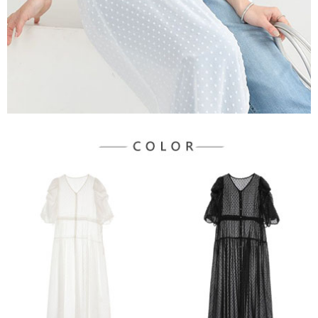
３．未成年的使用者請事先徵得法定代理人或監護人之同意方可使用
宅配
「AFTEE先享後付」，若未經同意申辦者引起之損失，本公司不負相關責
任。
每筆NT$90，滿NT$1,500(含以上)免運費
４．使用「AFTEE先享後付」時，將依據個別帳號之用戶狀況，依本公司即
時審查核予不同之上限額度；若仍有額度不足之情形，本公司將視審查結果
請求用戶進行身份認證。
５．嚴禁一人註冊多個帳號或使用他人資訊註冊。若發現惡意使用之情形，
恩沛科技股份有限公司將有權停止該用戶之使用額度並採取法律行動。