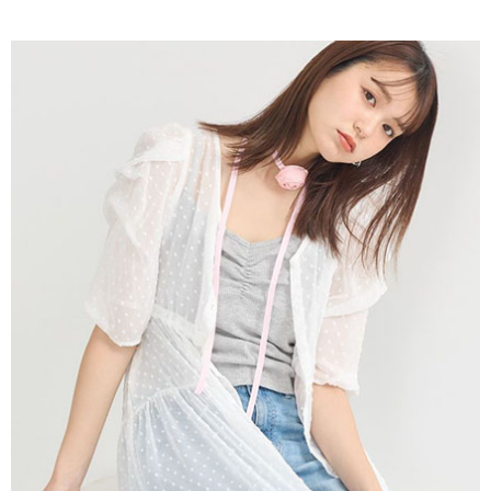
AFTEE先享後付是「在收到商品之後才付款」的支付方式。 讓您購物簡單
3.實際核准額度、可分期數及費用金額請依後續交易確認頁面所載為準。
便利好安心！
4.訂單成立30分鐘內，如未前往確認交易或遇審核未通過，訂單將自動取
１．簡單：不需註冊會員、不需綁卡、不需儲值。
運送方式
消。如遇「轉專審核」未通過狀況，表示未達大哥付你分期系統評分，恕無
２．便利：只要手機號碼，簡訊認證，即可結帳。
法說明評估內容。
３．安心：先確認商品／服務後，再付款。
全家取貨付款
【繳款方式說明】
1.分期款項不併入電信帳單，「大哥付你分期」於每月結算日後寄送繳費提
每筆NT$60，滿NT$1,500(含以上)免運費
【「AFTEE先享後付」結帳流程】
醒簡訊。
１．於結帳方式選擇「AFTEE先享後付」後，將跳轉至「AFTEE先享後付」
2.透過簡訊連結打開帳單後，可選擇「超商條碼／台灣大直營門市／銀行轉
全家純取貨
結帳頁面，進行簡訊認證並確認金額後，即可完成結帳。
帳／街口支付／iPASS MONEY」等通路繳費。
２．訂單成立數日內，您將收到繳費通知簡訊。
每筆NT$60，滿NT$1,500(含以上)免運費
３．收到繳費通知簡訊後14天內，點擊此簡訊中的連結，可透過四大超商／
【注意事項】
ATM／網路銀行／等多元方式進行付款，方視為交易完成。
萊爾富取貨付款
1.本服務係由「台灣大哥大股份有限公司」（以下簡稱本公司）所提供，讓
※ 請注意：結帳手續完成當下不需立刻繳費，但若您需要取消訂單，請聯絡
用戶於交易時，得透過本服務購買商品或服務，並由商店將買賣／分期付款
每筆NT$60，滿NT$1,500(含以上)免運費
購買商品的店家。未經商家同意取消之訂單仍視為有效，需透過AFTEE先享
買賣價金債權讓與本公司後，依約使用本公司帳單繳交帳款。
後付繳納相關費用。
2.基於同意付款使用「大哥付你分期」之契約關係目的，商店將以您的個人
萊爾富純取貨
※ 交易是否成功請以「AFTEE先享後付 」之結帳頁面顯示為準，若有關於
資料（包含姓名、電話或地址）提供予台灣大哥大進項蒐集、處理及利用，
是否繳費成功／繳費後需取消欲退款等相關疑問，請聯繫「AFTEE先享後付
每筆NT$60，滿NT$1,500(含以上)免運費
由本公司與您本人進行分期帳單所需資料之確認、核對及更正。
客戶支援中心」
https://netprotections.freshdesk.com/support/home
3.完整用戶服務條款，請詳閱以下連結：
https://oppay.tw/userRule
7-11取貨付款
【注意事項】
１．透過由恩沛科技股份有限公司提供之「AFTEE先享後付」服務完成之交
每筆NT$60，滿NT$1,500(含以上)免運費
易，需依本服務之必要範圍內提供個人資料，並將交易相關給付款項請求債
權轉讓予恩沛科技股份有限公司。
7-11純取貨
２．關於個人資料處理事宜，請瀏覽以下網址：
每筆NT$60，滿NT$1,500(含以上)免運費
https://aftee.tw/terms/#terms3