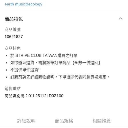
earth music&ecology
信用卡分期付款
3 期 0 利率 每期
NT$1,013
21家銀行
商品特色
合作金庫商業銀行
第一商業銀行
超商取貨付款
商品編號
華南商業銀行
彰化商業銀行
10621827
LINE Pay
上海商業儲蓄銀行
台北富邦商業銀行
國泰世華商業銀行
兆豐國際商業銀行
商品特色
Apple Pay
臺灣中小企業銀行
台中商業銀行
於 STRIPE CLUB TAIWAN購買之訂單
匯豐（台灣）商業銀行
華泰商業銀行
街口支付
如欲辦理退貨，需將該筆訂單商品【全數一併退回】
聯邦商業銀行
遠東國際商業銀行
元大商業銀行
永豐商業銀行
不提供單件退貨!!
悠遊付
玉山商業銀行
星展（台灣）商業銀行
訂購前請先詳讀購物說明，下單後即代表同意賣場規定。
台新國際商業銀行
中國信託商業銀行
Google Pay
台灣樂天信用卡公司
銷售重點
大哥付你分期
商品識別碼：01L25112LD0Z100
相關說明
【大哥付你分期使用說明】
AFTEE先享後付
1.本服務由台灣大哥大提供，台灣大哥大用戶可立即使用無須另外申請。
2.付款方式選擇「大哥付你分期」，訂單成立後會自動跳轉到大哥付的交易
相關說明
詳細說明
商品規格
相關推薦
流程，驗證手機門號後，選擇欲分期的期數、繳款截止日，確認付款後即完
【關於「AFTEE先享後付」】
成交易。
ATM付款