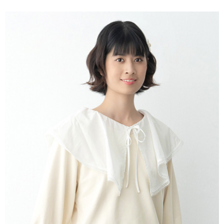
便利好安心！
4.訂單成立30分鐘內，如未前往確認交易或遇審核未通過，訂單將自動取
１．簡單：不需註冊會員、不需綁卡、不需儲值。
運送方式
消。如遇「轉專審核」未通過狀況，表示未達大哥付你分期系統評分，恕無
２．便利：只要手機號碼，簡訊認證，即可結帳。
法說明評估內容。
３．安心：先確認商品／服務後，再付款。
全家取貨付款
【繳款方式說明】
1.分期款項不併入電信帳單，「大哥付你分期」於每月結算日後寄送繳費提
每筆NT$60，滿NT$388(含以上)免運費
【「AFTEE先享後付」結帳流程】
醒簡訊。
１．於結帳方式選擇「AFTEE先享後付」後，將跳轉至「AFTEE先享後付」
2.透過簡訊連結打開帳單後，可選擇「超商條碼／台灣大直營門市／銀行轉
全家純取貨
結帳頁面，進行簡訊認證並確認金額後，即可完成結帳。
帳／街口支付／iPASS MONEY」等通路繳費。
２．訂單成立數日內，您將收到繳費通知簡訊。
每筆NT$60，滿NT$388(含以上)免運費
３．收到繳費通知簡訊後14天內，點擊此簡訊中的連結，可透過四大超商／
【注意事項】
ATM／網路銀行／等多元方式進行付款，方視為交易完成。
萊爾富取貨付款
1.本服務係由「台灣大哥大股份有限公司」（以下簡稱本公司）所提供，讓
※ 請注意：結帳手續完成當下不需立刻繳費，但若您需要取消訂單，請聯絡
用戶於交易時，得透過本服務購買商品或服務，並由商店將買賣／分期付款
每筆NT$60，滿NT$888(含以上)免運費
購買商品的店家。未經商家同意取消之訂單仍視為有效，需透過AFTEE先享
買賣價金債權讓與本公司後，依約使用本公司帳單繳交帳款。
後付繳納相關費用。
2.基於同意付款使用「大哥付你分期」之契約關係目的，商店將以您的個人
萊爾富純取貨
※ 交易是否成功請以「AFTEE先享後付 」之結帳頁面顯示為準，若有關於
資料（包含姓名、電話或地址）提供予台灣大哥大進項蒐集、處理及利用，
是否繳費成功／繳費後需取消欲退款等相關疑問，請聯繫「AFTEE先享後付
每筆NT$60，滿NT$888(含以上)免運費
由本公司與您本人進行分期帳單所需資料之確認、核對及更正。
客戶支援中心」
https://netprotections.freshdesk.com/support/home
3.完整用戶服務條款，請詳閱以下連結：
https://oppay.tw/userRule
7-11取貨付款
【注意事項】
１．透過由恩沛科技股份有限公司提供之「AFTEE先享後付」服務完成之交
每筆NT$60，滿NT$888(含以上)免運費
易，需依本服務之必要範圍內提供個人資料，並將交易相關給付款項請求債
權轉讓予恩沛科技股份有限公司。
7-11純取貨
２．關於個人資料處理事宜，請瀏覽以下網址：
每筆NT$60，滿NT$888(含以上)免運費
https://aftee.tw/terms/#terms3
３．未成年的使用者請事先徵得法定代理人或監護人之同意方可使用