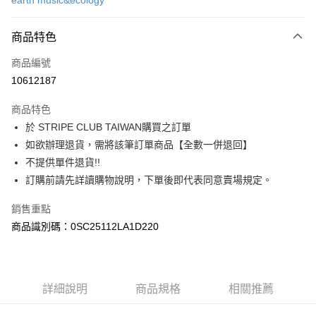
earth music&ecology
信用卡分期付款
3 期 0 利率 每期
NT$626
21家銀行
商品特色
合作金庫商業銀行
第一商業銀行
超商取貨付款
商品編號
華南商業銀行
彰化商業銀行
10612187
LINE Pay
上海商業儲蓄銀行
台北富邦商業銀行
國泰世華商業銀行
兆豐國際商業銀行
商品特色
Apple Pay
臺灣中小企業銀行
台中商業銀行
於 STRIPE CLUB TAIWAN購買之訂單
匯豐（台灣）商業銀行
華泰商業銀行
街口支付
如欲辦理退貨，需將該筆訂單商品【全數一併退回】
聯邦商業銀行
遠東國際商業銀行
元大商業銀行
永豐商業銀行
不提供單件退貨!!
悠遊付
玉山商業銀行
星展（台灣）商業銀行
訂購前請先詳讀購物說明，下單後即代表同意賣場規定。
台新國際商業銀行
中國信託商業銀行
Google Pay
台灣樂天信用卡公司
銷售重點
大哥付你分期
商品識別碼：0SC25112LA1D220
相關說明
【大哥付你分期使用說明】
AFTEE先享後付
1.本服務由台灣大哥大提供，台灣大哥大用戶可立即使用無須另外申請。
2.付款方式選擇「大哥付你分期」，訂單成立後會自動跳轉到大哥付的交易
相關說明
詳細說明
商品規格
相關推薦
流程，驗證手機門號後，選擇欲分期的期數、繳款截止日，確認付款後即完
【關於「AFTEE先享後付」】
成交易。
ATM付款
AFTEE先享後付是「在收到商品之後才付款」的支付方式。 讓您購物簡單
3.實際核准額度、可分期數及費用金額請依後續交易確認頁面所載為準。