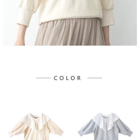
宅配
「AFTEE先享後付」，若未經同意申辦者引起之損失，本公司不負相關責
任。
每筆NT$90，滿NT$888(含以上)免運費
４．使用「AFTEE先享後付」時，將依據個別帳號之用戶狀況，依本公司即
時審查核予不同之上限額度；若仍有額度不足之情形，本公司將視審查結果
請求用戶進行身份認證。
５．嚴禁一人註冊多個帳號或使用他人資訊註冊。若發現惡意使用之情形，
恩沛科技股份有限公司將有權停止該用戶之使用額度並採取法律行動。