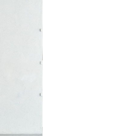
項】
網路銀行／等多元方式進行付款，方視為交易完成。
係由「台灣大哥大股份有限公司」（以下簡稱本公司）所提供，讓
：結帳手續完成當下不需立刻繳費，但若您需要取消訂單，請聯
貨付款
易時，得透過本服務購買商品或服務，並由商店將買賣／分期付
的店家。未經商家同意取消之訂單仍視為有效，需透過AFTEE
金債權讓與本公司後，依約使用本公司帳單繳交帳款。
繳納相關費用。
0，滿NT$888(含以上)免運費
意付款使用「大哥付你分期」之契約關係目的，商店將以您的個人
否成功請以「AFTEE先享後付 」之結帳頁面顯示為準，若有關於
含姓名、電話或地址）提供予台灣大哥大進項蒐集、處理及利
功／繳費後需取消欲退款等相關疑問，請聯繫「AFTEE先享後
取貨
公司與您本人進行分期帳單所需資料之確認、核對及更正。
援中心」
https://netprotections.freshdesk.com/support/home
0，滿NT$888(含以上)免運費
戶服務條款，請詳閱以下連結：
https://oppay.tw/userRule
項】
付款
恩沛科技股份有限公司提供之「AFTEE先享後付」服務完成之
依本服務之必要範圍內提供個人資料，並將交易相關給付款項請
0，滿NT$888(含以上)免運費
讓予恩沛科技股份有限公司。
個人資料處理事宜，請瀏覽以下網址：
貨
ee.tw/terms/#terms3
0，滿NT$888(含以上)免運費
年的使用者請事先徵得法定代理人或監護人之同意方可使用
E先享後付」，若未經同意申辦者引起之損失，本公司不負相關責
AFTEE先享後付」時，將依據個別帳號之用戶狀況，依本公司
0，滿NT$888(含以上)免運費
核予不同之上限額度；若仍有額度不足之情形，本公司將視審查
用戶進行身份認證。
一人註冊多個帳號或使用他人資訊註冊。若發現惡意使用之情
科技股份有限公司將有權停止該用戶之使用額度並採取法律行