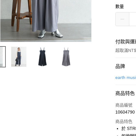
數量
付款與運
超取滿NT$
付款方式
品牌
信用卡一
earth mus
信用卡分
商品特色
3 期 
商品編號
合作金
超商取貨
10604790
華南商
LINE Pay
上海商
商品特色
國泰世
於 STR
Apple Pay
臺灣中