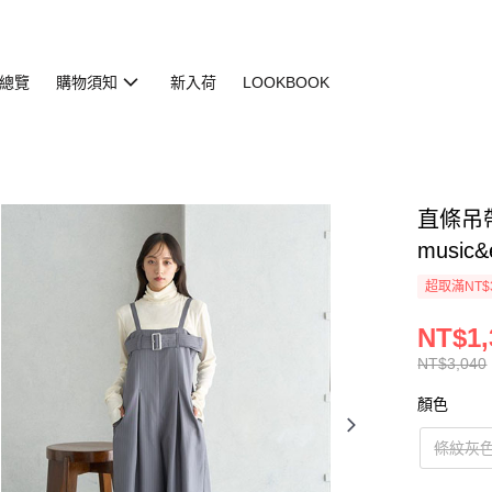
總覽
購物須知
新入荷
LOOKBOOK
直條吊帶連
music&
超取滿NT$
NT$1,
NT$3,040
顏色
條紋灰