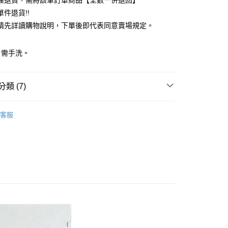
理退貨，需將該筆訂單商品【全數一併退回】
台灣）商業銀行
華泰商業銀行
件退貨!!
業銀行
遠東國際商業銀行
請先詳讀購物說明，下單後即代表同意賣場規定。
業銀行
永豐商業銀行
業銀行
星展（台灣）商業銀行
際商業銀行
中國信託商業銀行
y
：需手洗。
天信用卡公司
分期
類 (7)
你分期使用說明】
享後付
由台灣大哥大提供，台灣大哥大用戶可立即使用無須另外申請。
c & ecology
大人感系列
式選擇「大哥付你分期」，訂單成立後會自動跳轉到大哥付的交易
客服
證手機門號後，選擇欲分期的期數、繳款截止日，確認付款後即
FTEE先享後付」】
 褲子
。
先享後付是「在收到商品之後才付款」的支付方式。 讓您購物簡單
准額度、可分期數及費用金額請依後續交易確認頁面所載為準。
心！
c & ecology
ALL ITEMS
立30分鐘內，如未前往確認交易或遇審核未通過，訂單將自動取
：不需註冊會員、不需綁卡、不需儲值。
「轉專審核」未通過狀況，表示未達大哥付你分期系統評分，恕
c & ecology
PANTS / 褲子
：只要手機號碼，簡訊認證，即可結帳。
評估內容。
：先確認商品／服務後，再付款。
OWN
earth music&ecology
式說明】
付款
項不併入電信帳單，「大哥付你分期」於每月結算日後寄送繳費提
EE先享後付」結帳流程】
MS
單筆滿$888現抵$88
0，滿NT$388(含以上)免運費
方式選擇「AFTEE先享後付」後，將跳轉至「AFTEE先享後
訊連結打開帳單後，可選擇「超商條碼／台灣大直營門市／銀行轉
頁面，進行簡訊認證並確認金額後，即可完成結帳。
MS
WEB限定 ➯ 45折
付／iPASS MONEY」等通路繳費。
貨
成立數日內，您將收到繳費通知簡訊。
費通知簡訊後14天內，點擊此簡訊中的連結，可透過四大超商
0，滿NT$388(含以上)免運費