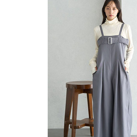
【注意事
／ATM／
1.本服務
※ 請注意
萊爾富取
用戶於交
絡購買商品
款買賣價
先享後付
每筆NT$6
2.基於同
※ 交易是
資料（包
是否繳費成
萊爾富純
用，由本
付客戶支
每筆NT$6
3.完整用
【注意事
7-11取貨
１．透過由
交易，需
每筆NT$6
求債權轉
２．關於
7-11純取
https://aft
每筆NT$6
３．未成
「AFTE
宅配
任。
４．使用「
每筆NT$9
即時審查
結果請求
５．嚴禁
形，恩沛
動。