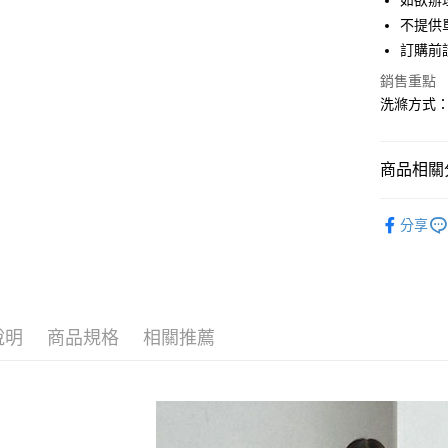
如欲辦
匯豐（
街口支付
不提供單
聯邦商
訂購前
元大商
悠遊付
玉山商
銷售重點
台新國
Google Pa
洗滌方式
台灣樂
大哥付你
相關說明
商品相關分
【大哥付
AFTEE先
1.本服務
earth musi
2.付款方
相關說明
分享
流程，驗
【關於「A
PANTS /
ATM付款
完成交易
AFTEE
3.實際核
便利好安
earth musi
4.訂單成
１．簡單
消。如遇
earth musi
２．便利
運送方式
無法說明
３．安心
說明
商品規格
相關推薦
PRICE D
【繳款方
全家取貨
1.分期款
【「AFT
SALE ITE
醒簡訊。
每筆NT$6
１．於結帳
2.透過簡
付」結帳
SALE ITE
帳／街口支
全家純取
２．訂單
３．收到繳
每筆NT$6