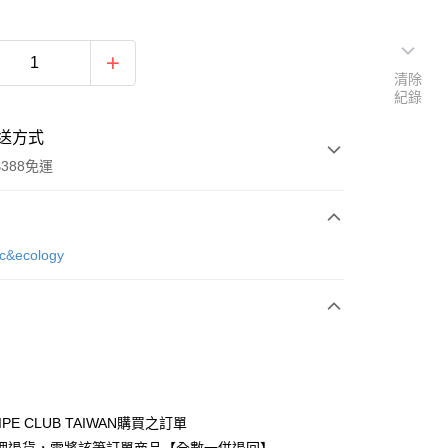
清除
紀錄
送方式
388免運
次付款
ic&ecology
期付款
0 利率 每期
NT$1,013
21家銀行
庫商業銀行
第一商業銀行
付款
業銀行
彰化商業銀行
業儲蓄銀行
台北富邦商業銀行
華商業銀行
兆豐國際商業銀行
IPE CLUB TAIWAN購買之訂單
小企業銀行
台中商業銀行