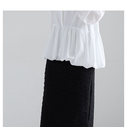
AFTEE先享後付是「在收到商品之後才付款」的支付方式。 讓您購物簡單
3.實際核准額度、可分期數及費用金額請依後續交易確認頁面所載為準。
便利好安心！
4.訂單成立30分鐘內，如未前往確認交易或遇審核未通過，訂單將自動取
１．簡單：不需註冊會員、不需綁卡、不需儲值。
運送方式
消。如遇「轉專審核」未通過狀況，表示未達大哥付你分期系統評分，恕無
２．便利：只要手機號碼，簡訊認證，即可結帳。
法說明評估內容。
３．安心：先確認商品／服務後，再付款。
全家取貨付款
【繳款方式說明】
1.分期款項不併入電信帳單，「大哥付你分期」於每月結算日後寄送繳費提
每筆NT$60，滿NT$388(含以上)免運費
【「AFTEE先享後付」結帳流程】
醒簡訊。
１．於結帳方式選擇「AFTEE先享後付」後，將跳轉至「AFTEE先享後付」
2.透過簡訊連結打開帳單後，可選擇「超商條碼／台灣大直營門市／銀行轉
全家純取貨
結帳頁面，進行簡訊認證並確認金額後，即可完成結帳。
帳／街口支付／iPASS MONEY」等通路繳費。
２．訂單成立數日內，您將收到繳費通知簡訊。
每筆NT$60，滿NT$388(含以上)免運費
３．收到繳費通知簡訊後14天內，點擊此簡訊中的連結，可透過四大超商／
【注意事項】
ATM／網路銀行／等多元方式進行付款，方視為交易完成。
萊爾富取貨付款
1.本服務係由「台灣大哥大股份有限公司」（以下簡稱本公司）所提供，讓
※ 請注意：結帳手續完成當下不需立刻繳費，但若您需要取消訂單，請聯絡
用戶於交易時，得透過本服務購買商品或服務，並由商店將買賣／分期付款
每筆NT$60，滿NT$888(含以上)免運費
購買商品的店家。未經商家同意取消之訂單仍視為有效，需透過AFTEE先享
買賣價金債權讓與本公司後，依約使用本公司帳單繳交帳款。
後付繳納相關費用。
2.基於同意付款使用「大哥付你分期」之契約關係目的，商店將以您的個人
萊爾富純取貨
※ 交易是否成功請以「AFTEE先享後付 」之結帳頁面顯示為準，若有關於
資料（包含姓名、電話或地址）提供予台灣大哥大進項蒐集、處理及利用，
是否繳費成功／繳費後需取消欲退款等相關疑問，請聯繫「AFTEE先享後付
每筆NT$60，滿NT$888(含以上)免運費
由本公司與您本人進行分期帳單所需資料之確認、核對及更正。
客戶支援中心」
https://netprotections.freshdesk.com/support/home
3.完整用戶服務條款，請詳閱以下連結：
https://oppay.tw/userRule
7-11取貨付款
【注意事項】
１．透過由恩沛科技股份有限公司提供之「AFTEE先享後付」服務完成之交
每筆NT$60，滿NT$888(含以上)免運費
易，需依本服務之必要範圍內提供個人資料，並將交易相關給付款項請求債
權轉讓予恩沛科技股份有限公司。
7-11純取貨
２．關於個人資料處理事宜，請瀏覽以下網址：
每筆NT$60，滿NT$888(含以上)免運費
https://aftee.tw/terms/#terms3