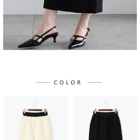
３．未成年的使用者請事先徵得法定代理人或監護人之同意方可使用
宅配
「AFTEE先享後付」，若未經同意申辦者引起之損失，本公司不負相關責
任。
每筆NT$90，滿NT$888(含以上)免運費
４．使用「AFTEE先享後付」時，將依據個別帳號之用戶狀況，依本公司即
時審查核予不同之上限額度；若仍有額度不足之情形，本公司將視審查結果
請求用戶進行身份認證。
５．嚴禁一人註冊多個帳號或使用他人資訊註冊。若發現惡意使用之情形，
恩沛科技股份有限公司將有權停止該用戶之使用額度並採取法律行動。