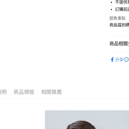
街口支付
不提供單
聯邦商
訂購前
元大商
悠遊付
玉山商
銷售重點
台新國
Google Pa
商品識別碼：
台灣樂
大哥付你
相關說明
商品相關分
【大哥付
AFTEE先
1.本服務
Samansa 
2.付款方
相關說明
分享
流程，驗
【關於「A
TOPS / 
ATM付款
完成交易
AFTEE
3.實際核
便利好安
Samansa 
4.訂單成
１．簡單
消。如遇
Samansa 
２．便利
運送方式
無法說明
３．安心
說明
商品規格
相關推薦
PRICE D
【繳款方
全家取貨
1.分期款
【「AFT
SALE ITE
醒簡訊。
每筆NT$6
１．於結帳
2.透過簡
付」結帳
SALE ITE
帳／街口支
全家純取
２．訂單
３．收到繳
SALE ITE
每筆NT$6
【注意事
／ATM／