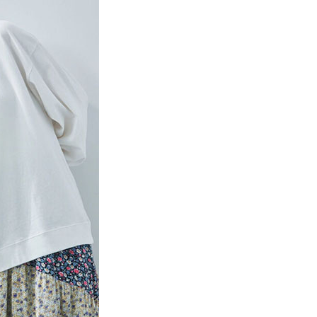
係由「台灣大哥大股份有限公司」（以下簡稱本公司）所提供，讓
：結帳手續完成當下不需立刻繳費，但若您需要取消訂單，請聯
貨付款
易時，得透過本服務購買商品或服務，並由商店將買賣／分期付
的店家。未經商家同意取消之訂單仍視為有效，需透過AFTEE
金債權讓與本公司後，依約使用本公司帳單繳交帳款。
繳納相關費用。
0，滿NT$888(含以上)免運費
意付款使用「大哥付你分期」之契約關係目的，商店將以您的個人
否成功請以「AFTEE先享後付 」之結帳頁面顯示為準，若有關於
含姓名、電話或地址）提供予台灣大哥大進項蒐集、處理及利
功／繳費後需取消欲退款等相關疑問，請聯繫「AFTEE先享後
取貨
公司與您本人進行分期帳單所需資料之確認、核對及更正。
援中心」
https://netprotections.freshdesk.com/support/home
0，滿NT$888(含以上)免運費
戶服務條款，請詳閱以下連結：
https://oppay.tw/userRule
項】
付款
恩沛科技股份有限公司提供之「AFTEE先享後付」服務完成之
依本服務之必要範圍內提供個人資料，並將交易相關給付款項請
0，滿NT$888(含以上)免運費
讓予恩沛科技股份有限公司。
個人資料處理事宜，請瀏覽以下網址：
貨
ee.tw/terms/#terms3
0，滿NT$888(含以上)免運費
年的使用者請事先徵得法定代理人或監護人之同意方可使用
E先享後付」，若未經同意申辦者引起之損失，本公司不負相關責
AFTEE先享後付」時，將依據個別帳號之用戶狀況，依本公司
0，滿NT$888(含以上)免運費
核予不同之上限額度；若仍有額度不足之情形，本公司將視審查
用戶進行身份認證。
一人註冊多個帳號或使用他人資訊註冊。若發現惡意使用之情
科技股份有限公司將有權停止該用戶之使用額度並採取法律行