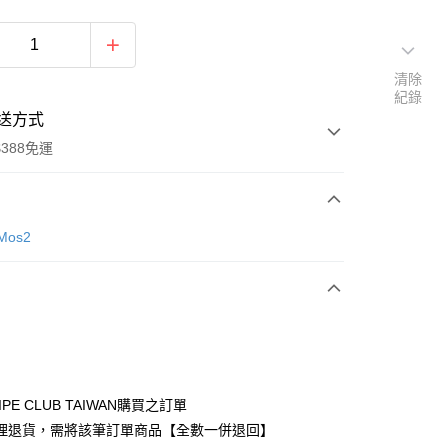
清除
紀錄
送方式
388免運
次付款
Mos2
期付款
0 利率 每期
NT$630
21家銀行
庫商業銀行
第一商業銀行
付款
業銀行
彰化商業銀行
業儲蓄銀行
台北富邦商業銀行
華商業銀行
兆豐國際商業銀行
IPE CLUB TAIWAN購買之訂單
小企業銀行
台中商業銀行
理退貨，需將該筆訂單商品【全數一併退回】
台灣）商業銀行
華泰商業銀行