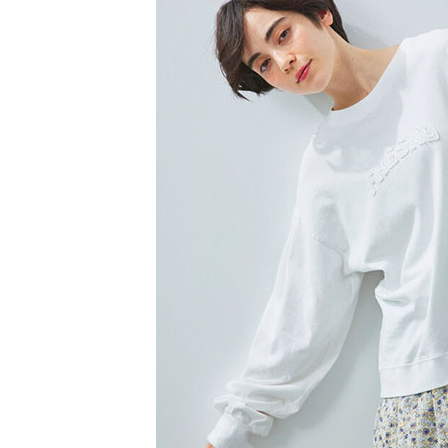
1.本服務
※ 請注意
萊爾富取
用戶於交
絡購買商品
款買賣價
先享後付
每筆NT$6
2.基於同
※ 交易是
資料（包
是否繳費成
萊爾富純
用，由本
付客戶支
每筆NT$6
3.完整用
【注意事
7-11取貨
１．透過由
交易，需
每筆NT$6
求債權轉
２．關於
7-11純取
https://aft
每筆NT$6
３．未成
「AFTE
宅配
任。
４．使用「
每筆NT$9
即時審查
結果請求
５．嚴禁
形，恩沛
動。