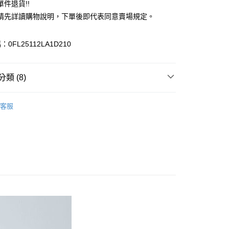
件退貨!!
業銀行
遠東國際商業銀行
請先詳讀購物說明，下單後即代表同意賣場規定。
業銀行
永豐商業銀行
業銀行
星展（台灣）商業銀行
際商業銀行
中國信託商業銀行
y
0FL25112LA1D210
天信用卡公司
分期
類 (8)
你分期使用說明】
享後付
由台灣大哥大提供，台灣大哥大用戶可立即使用無須另外申請。
Mos2
Natural 自然感
式選擇「大哥付你分期」，訂單成立後會自動跳轉到大哥付的交易
客服
證手機門號後，選擇欲分期的期數、繳款截止日，確認付款後即
FTEE先享後付」】
上衣
。
先享後付是「在收到商品之後才付款」的支付方式。 讓您購物簡單
准額度、可分期數及費用金額請依後續交易確認頁面所載為準。
心！
Mos2
TOP / 上衣
立30分鐘內，如未前往確認交易或遇審核未通過，訂單將自動取
：不需註冊會員、不需綁卡、不需儲值。
「轉專審核」未通過狀況，表示未達大哥付你分期系統評分，恕
Mos2
ALL ITEMS
：只要手機號碼，簡訊認證，即可結帳。
評估內容。
：先確認商品／服務後，再付款。
OWN
Samansa Mos2
式說明】
付款
項不併入電信帳單，「大哥付你分期」於每月結算日後寄送繳費提
EE先享後付」結帳流程】
MS
單筆滿$888現抵$88
0，滿NT$388(含以上)免運費
方式選擇「AFTEE先享後付」後，將跳轉至「AFTEE先享後
訊連結打開帳單後，可選擇「超商條碼／台灣大直營門市／銀行轉
頁面，進行簡訊認證並確認金額後，即可完成結帳。
MS
藍色特搜&褲子 ➯ 35折
付／iPASS MONEY」等通路繳費。
貨
成立數日內，您將收到繳費通知簡訊。
費通知簡訊後14天內，點擊此簡訊中的連結，可透過四大超商
MS
WEB限定 ➯ 45折
0，滿NT$388(含以上)免運費
項】
網路銀行／等多元方式進行付款，方視為交易完成。