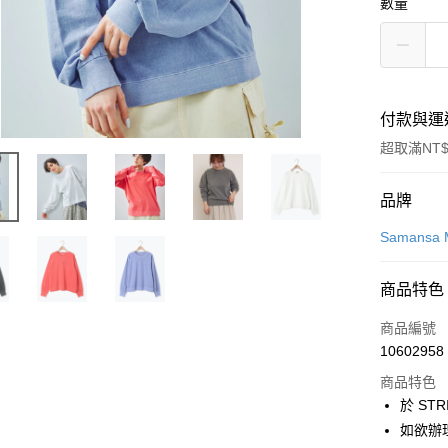
數量
付款與運
超取滿NT$
付款方式
品牌
信用卡一
Samansa 
信用卡分
商品特色
3 期 
商品編號
合作金
超商取貨
10602958
華南商
LINE Pay
上海商
商品特色
國泰世
於 STR
Apple Pay
臺灣中
如欲辦
匯豐（