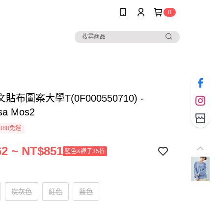
0
貼布圖案大學T(0F000550710) -
sa Mos2
388免運
2 ~ NT$851
藍色&褲子35折
炭灰色
紅色
藍色