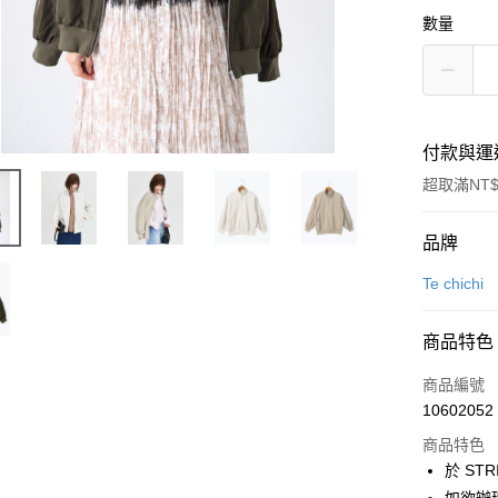
數量
付款與運
超取滿NT$
付款方式
品牌
信用卡一
Te chichi
信用卡分
商品特色
3 期 
商品編號
合作金
超商取貨
10602052
華南商
LINE Pay
上海商
商品特色
國泰世
於 STR
Apple Pay
臺灣中