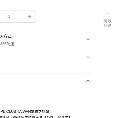
清除
紀錄
送方式
388免運
次付款
期付款
0 利率 每期
NT$1,190
21家銀行
庫商業銀行
第一商業銀行
付款
業銀行
彰化商業銀行
業儲蓄銀行
台北富邦商業銀行
華商業銀行
兆豐國際商業銀行
IPE CLUB TAIWAN購買之訂單
小企業銀行
台中商業銀行