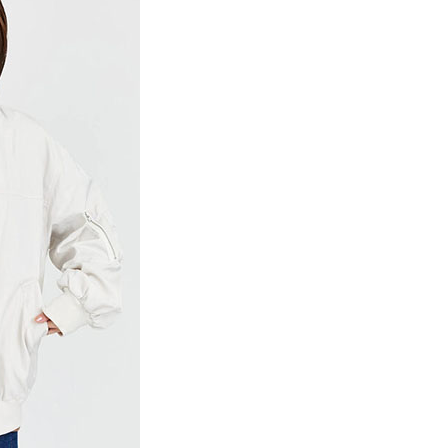
項】
網路銀行／等多元方式進行付款，方視為交易完成。
係由「台灣大哥大股份有限公司」（以下簡稱本公司）所提供，讓
：結帳手續完成當下不需立刻繳費，但若您需要取消訂單，請聯
貨付款
易時，得透過本服務購買商品或服務，並由商店將買賣／分期付
的店家。未經商家同意取消之訂單仍視為有效，需透過AFTEE
金債權讓與本公司後，依約使用本公司帳單繳交帳款。
繳納相關費用。
0，滿NT$888(含以上)免運費
意付款使用「大哥付你分期」之契約關係目的，商店將以您的個人
否成功請以「AFTEE先享後付 」之結帳頁面顯示為準，若有關於
含姓名、電話或地址）提供予台灣大哥大進項蒐集、處理及利
功／繳費後需取消欲退款等相關疑問，請聯繫「AFTEE先享後
取貨
公司與您本人進行分期帳單所需資料之確認、核對及更正。
援中心」
https://netprotections.freshdesk.com/support/home
0，滿NT$888(含以上)免運費
戶服務條款，請詳閱以下連結：
https://oppay.tw/userRule
項】
付款
恩沛科技股份有限公司提供之「AFTEE先享後付」服務完成之
依本服務之必要範圍內提供個人資料，並將交易相關給付款項請
0，滿NT$888(含以上)免運費
讓予恩沛科技股份有限公司。
個人資料處理事宜，請瀏覽以下網址：
貨
ee.tw/terms/#terms3
0，滿NT$888(含以上)免運費
年的使用者請事先徵得法定代理人或監護人之同意方可使用
E先享後付」，若未經同意申辦者引起之損失，本公司不負相關責
AFTEE先享後付」時，將依據個別帳號之用戶狀況，依本公司
0，滿NT$888(含以上)免運費
核予不同之上限額度；若仍有額度不足之情形，本公司將視審查
用戶進行身份認證。
一人註冊多個帳號或使用他人資訊註冊。若發現惡意使用之情
科技股份有限公司將有權停止該用戶之使用額度並採取法律行