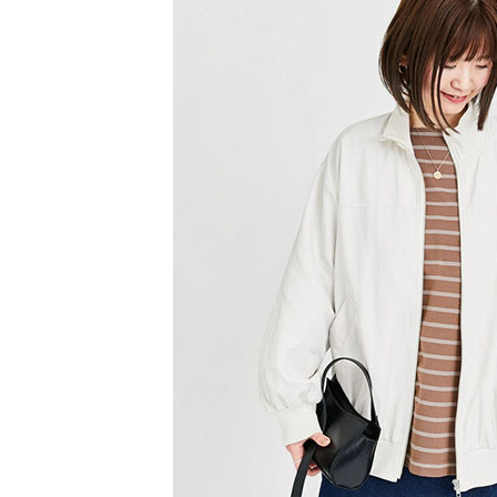
【注意事
／ATM／
1.本服務
※ 請注意
萊爾富取
用戶於交
絡購買商品
款買賣價
先享後付
每筆NT$6
2.基於同
※ 交易是
資料（包
是否繳費成
萊爾富純
用，由本
付客戶支
每筆NT$6
3.完整用
【注意事
7-11取貨
１．透過由
交易，需
每筆NT$6
求債權轉
２．關於
7-11純取
https://aft
每筆NT$6
３．未成
「AFTE
宅配
任。
４．使用「
每筆NT$9
即時審查
結果請求
５．嚴禁
形，恩沛
動。