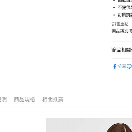
如欲辦
匯豐（
街口支付
不提供單
聯邦商
訂購前
元大商
悠遊付
玉山商
銷售重點
台新國
Google Pa
商品識別碼：
台灣樂
大哥付你
相關說明
商品相關分
【大哥付
AFTEE先
1.本服務
Te chichi
2.付款方
相關說明
分享
流程，驗
【關於「A
OUTER /
ATM付款
完成交易
AFTEE
3.實際核
便利好安
Te chichi
4.訂單成
１．簡單
消。如遇
Te chichi
２．便利
運送方式
無法說明
３．安心
說明
商品規格
相關推薦
PRICE D
【繳款方
全家取貨
1.分期款
【「AFT
SALE ITE
醒簡訊。
每筆NT$6
１．於結帳
2.透過簡
付」結帳
SALE ITE
帳／街口支
全家純取
２．訂單
３．收到繳
每筆NT$6