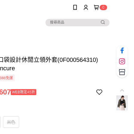
0
袋設計休閒立領外套(0F000564310)
oncure
388免運
607
WEB限定45折
米色