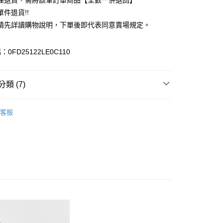
理退貨，需將該筆訂單商品【全數一併退回】
台灣）商業銀行
華泰商業銀行
件退貨!!
業銀行
遠東國際商業銀行
請先詳讀購物說明，下單後即代表同意賣場規定。
業銀行
永豐商業銀行
業銀行
星展（台灣）商業銀行
際商業銀行
中國信託商業銀行
y
0FD25122LE0C110
天信用卡公司
分期
類 (7)
你分期使用說明】
享後付
由台灣大哥大提供，台灣大哥大用戶可立即使用無須另外申請。
Lugnoncure
式選擇「大哥付你分期」，訂單成立後會自動跳轉到大哥付的交易
客服
證手機門號後，選擇欲分期的期數、繳款截止日，確認付款後即
FTEE先享後付」】
 外套
。
先享後付是「在收到商品之後才付款」的支付方式。 讓您購物簡單
准額度、可分期數及費用金額請依後續交易確認頁面所載為準。
心！
ALL ITEMS
立30分鐘內，如未前往確認交易或遇審核未通過，訂單將自動取
：不需註冊會員、不需綁卡、不需儲值。
「轉專審核」未通過狀況，表示未達大哥付你分期系統評分，恕
OUTER / 外套
：只要手機號碼，簡訊認證，即可結帳。
評估內容。
：先確認商品／服務後，再付款。
OWN
Te chichi
式說明】
付款
項不併入電信帳單，「大哥付你分期」於每月結算日後寄送繳費提
EE先享後付」結帳流程】
MS
單筆滿$888現抵$88
0，滿NT$388(含以上)免運費
方式選擇「AFTEE先享後付」後，將跳轉至「AFTEE先享後
訊連結打開帳單後，可選擇「超商條碼／台灣大直營門市／銀行轉
頁面，進行簡訊認證並確認金額後，即可完成結帳。
MS
WEB限定 ➯ 45折
付／iPASS MONEY」等通路繳費。
貨
成立數日內，您將收到繳費通知簡訊。
費通知簡訊後14天內，點擊此簡訊中的連結，可透過四大超商
0，滿NT$388(含以上)免運費