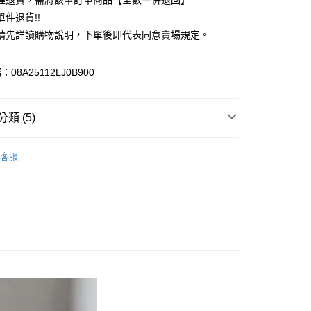
理退貨，需將該筆訂單商品【全數一併退回】
台灣）商業銀行
華泰商業銀行
件退貨!!
業銀行
遠東國際商業銀行
請先詳讀購物說明，下單後即代表同意賣場規定。
業銀行
永豐商業銀行
業銀行
星展（台灣）商業銀行
際商業銀行
中國信託商業銀行
y
08A25112LJ0B900
天信用卡公司
分期
類 (5)
你分期使用說明】
享後付
由台灣大哥大提供，台灣大哥大用戶可立即使用無須另外申請。
e FLEUR
BAG / 包包
式選擇「大哥付你分期」，訂單成立後會自動跳轉到大哥付的交易
客服
證手機門號後，選擇欲分期的期數、繳款截止日，確認付款後即
FTEE先享後付」】
包
。
先享後付是「在收到商品之後才付款」的支付方式。 讓您購物簡單
准額度、可分期數及費用金額請依後續交易確認頁面所載為準。
心！
e FLEUR
ALL ITEMS
立30分鐘內，如未前往確認交易或遇審核未通過，訂單將自動取
：不需註冊會員、不需綁卡、不需儲值。
「轉專審核」未通過狀況，表示未達大哥付你分期系統評分，恕
OWN
Maison de FLEUR
：只要手機號碼，簡訊認證，即可結帳。
評估內容。
：先確認商品／服務後，再付款。
MS
Maison de FLEUR ➯ 7折
式說明】
付款
項不併入電信帳單，「大哥付你分期」於每月結算日後寄送繳費提
EE先享後付」結帳流程】
0，滿NT$388(含以上)免運費
方式選擇「AFTEE先享後付」後，將跳轉至「AFTEE先享後
訊連結打開帳單後，可選擇「超商條碼／台灣大直營門市／銀行轉
頁面，進行簡訊認證並確認金額後，即可完成結帳。
付／iPASS MONEY」等通路繳費。
貨
成立數日內，您將收到繳費通知簡訊。
費通知簡訊後14天內，點擊此簡訊中的連結，可透過四大超商
0，滿NT$388(含以上)免運費