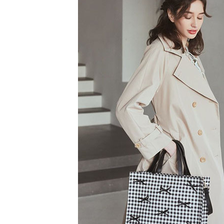
【注意事
／ATM／
1.本服務
※ 請注意
萊爾富取
用戶於交
絡購買商品
款買賣價
先享後付
每筆NT$6
2.基於同
※ 交易是
資料（包
是否繳費成
萊爾富純
用，由本
付客戶支
每筆NT$6
3.完整用
【注意事
7-11取貨
１．透過由
交易，需
每筆NT$6
求債權轉
２．關於
7-11純取
https://aft
每筆NT$6
３．未成
「AFTE
宅配
任。
４．使用「
每筆NT$9
即時審查
結果請求
５．嚴禁
形，恩沛
動。