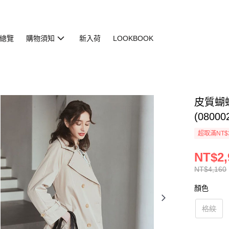
總覽
購物須知
新入荷
LOOKBOOK
皮質蝴
(08000
超取滿NT$
NT$2,
NT$4,160
顏色
格紋