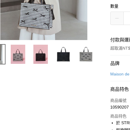
數量
付款與運
超取滿NT$
付款方式
品牌
信用卡一
Maison d
信用卡分
商品特色
3 期 
商品編號
合作金
超商取貨
10590207
華南商
LINE Pay
上海商
商品特色
國泰世
於 STR
Apple Pay
臺灣中