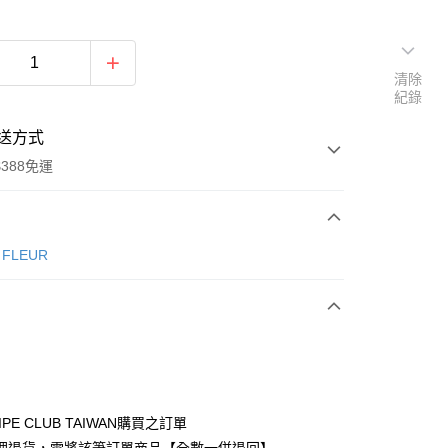
清除
紀錄
送方式
388免運
次付款
e FLEUR
期付款
0 利率 每期
NT$1,386
21家銀行
庫商業銀行
第一商業銀行
付款
業銀行
彰化商業銀行
業儲蓄銀行
台北富邦商業銀行
華商業銀行
兆豐國際商業銀行
IPE CLUB TAIWAN購買之訂單
小企業銀行
台中商業銀行