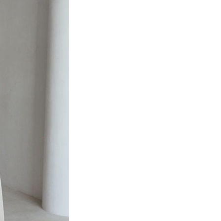
項】
網路銀行／等多元方式進行付款，方視為交易完成。
係由「台灣大哥大股份有限公司」（以下簡稱本公司）所提供，讓
：結帳手續完成當下不需立刻繳費，但若您需要取消訂單，請聯
貨付款
易時，得透過本服務購買商品或服務，並由商店將買賣／分期付
的店家。未經商家同意取消之訂單仍視為有效，需透過AFTEE
金債權讓與本公司後，依約使用本公司帳單繳交帳款。
繳納相關費用。
0，滿NT$888(含以上)免運費
意付款使用「大哥付你分期」之契約關係目的，商店將以您的個人
否成功請以「AFTEE先享後付 」之結帳頁面顯示為準，若有關於
含姓名、電話或地址）提供予台灣大哥大進項蒐集、處理及利
功／繳費後需取消欲退款等相關疑問，請聯繫「AFTEE先享後
取貨
公司與您本人進行分期帳單所需資料之確認、核對及更正。
援中心」
https://netprotections.freshdesk.com/support/home
0，滿NT$888(含以上)免運費
戶服務條款，請詳閱以下連結：
https://oppay.tw/userRule
項】
付款
恩沛科技股份有限公司提供之「AFTEE先享後付」服務完成之
依本服務之必要範圍內提供個人資料，並將交易相關給付款項請
0，滿NT$888(含以上)免運費
讓予恩沛科技股份有限公司。
個人資料處理事宜，請瀏覽以下網址：
貨
ee.tw/terms/#terms3
0，滿NT$888(含以上)免運費
年的使用者請事先徵得法定代理人或監護人之同意方可使用
E先享後付」，若未經同意申辦者引起之損失，本公司不負相關責
AFTEE先享後付」時，將依據個別帳號之用戶狀況，依本公司
0，滿NT$888(含以上)免運費
核予不同之上限額度；若仍有額度不足之情形，本公司將視審查
用戶進行身份認證。
一人註冊多個帳號或使用他人資訊註冊。若發現惡意使用之情
科技股份有限公司將有權停止該用戶之使用額度並採取法律行