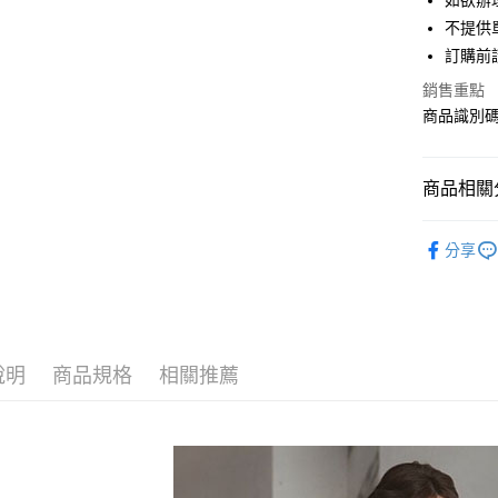
如欲辦
匯豐（
街口支付
不提供單
聯邦商
訂購前
元大商
悠遊付
玉山商
銷售重點
台新國
Google Pa
商品識別碼：
台灣樂
大哥付你
相關說明
商品相關分
【大哥付
AFTEE先
1.本服務
Maison d
2.付款方
相關說明
分享
流程，驗
【關於「A
BAG / 包
ATM付款
完成交易
AFTEE
3.實際核
便利好安
Maison d
4.訂單成
１．簡單
消。如遇
PRICE D
２．便利
運送方式
無法說明
３．安心
說明
商品規格
相關推薦
SALE ITE
【繳款方
全家取貨
1.分期款
【「AFT
醒簡訊。
每筆NT$6
１．於結帳
2.透過簡
付」結帳
帳／街口支
全家純取
２．訂單
３．收到繳
每筆NT$6