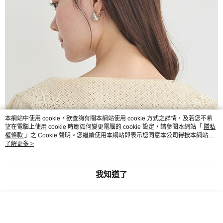
本網站中使用 cookie，欲查詢有關本網站使用 cookie 方式之詳情，及若您不希
望在電腦上使用 cookie 時應如何變更電腦的 cookie 設定，請參閱本網站「
隱私
權條款
」之 Cookie 聲明。您繼續使用本網站即表示您同意本公司得按本網站使
用條款之 Cookie 聲明使用 cookie。
了解更多 >
我知道了