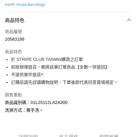
earth music&ecology
信用卡分期付款
3 期 0 利率 每期
NT$723
21家銀行
商品特色
合作金庫商業銀行
第一商業銀行
超商取貨付款
商品編號
華南商業銀行
彰化商業銀行
10583188
LINE Pay
上海商業儲蓄銀行
台北富邦商業銀行
國泰世華商業銀行
兆豐國際商業銀行
商品特色
Apple Pay
臺灣中小企業銀行
台中商業銀行
於 STRIPE CLUB TAIWAN購買之訂單
匯豐（台灣）商業銀行
華泰商業銀行
街口支付
如欲辦理退貨，需將該筆訂單商品【全數一併退回】
聯邦商業銀行
遠東國際商業銀行
元大商業銀行
永豐商業銀行
不提供單件退貨!!
悠遊付
玉山商業銀行
星展（台灣）商業銀行
訂購前請先詳讀購物說明，下單後即代表同意賣場規定。
台新國際商業銀行
中國信託商業銀行
Google Pay
台灣樂天信用卡公司
銷售重點
大哥付你分期
商品識別碼：01L25112LA2A300
相關說明
洗滌方式：需手洗。
【大哥付你分期使用說明】
AFTEE先享後付
1.本服務由台灣大哥大提供，台灣大哥大用戶可立即使用無須另外申請。
2.付款方式選擇「大哥付你分期」，訂單成立後會自動跳轉到大哥付的交易
相關說明
流程，驗證手機門號後，選擇欲分期的期數、繳款截止日，確認付款後即完
【關於「AFTEE先享後付」】
成交易。
ATM付款