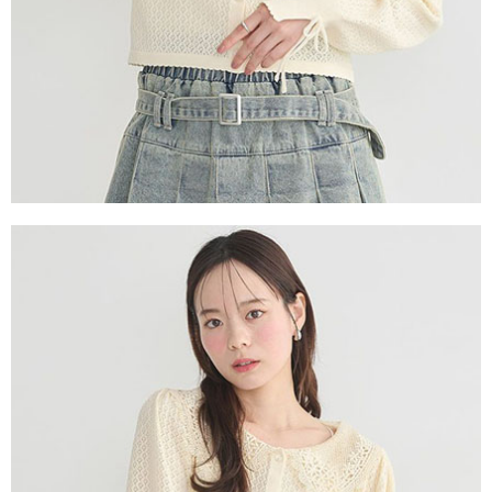
３．未成年的使用者請事先徵得法定代理人或監護人之同意方可使用
宅配
「AFTEE先享後付」，若未經同意申辦者引起之損失，本公司不負相關責
任。
每筆NT$90，滿NT$888(含以上)免運費
４．使用「AFTEE先享後付」時，將依據個別帳號之用戶狀況，依本公司即
時審查核予不同之上限額度；若仍有額度不足之情形，本公司將視審查結果
請求用戶進行身份認證。
５．嚴禁一人註冊多個帳號或使用他人資訊註冊。若發現惡意使用之情形，
恩沛科技股份有限公司將有權停止該用戶之使用額度並採取法律行動。