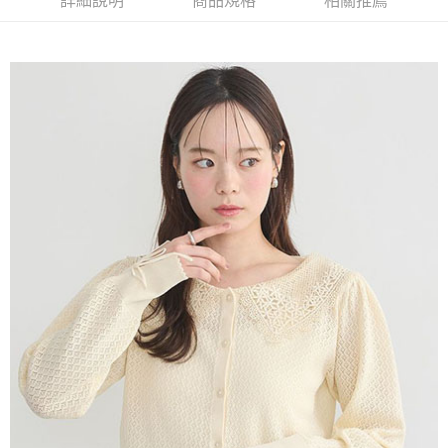
詳細說明
商品規格
相關推薦
AFTEE先享後付是「在收到商品之後才付款」的支付方式。 讓您購物簡單
3.實際核准額度、可分期數及費用金額請依後續交易確認頁面所載為準。
便利好安心！
4.訂單成立30分鐘內，如未前往確認交易或遇審核未通過，訂單將自動取
１．簡單：不需註冊會員、不需綁卡、不需儲值。
運送方式
消。如遇「轉專審核」未通過狀況，表示未達大哥付你分期系統評分，恕無
２．便利：只要手機號碼，簡訊認證，即可結帳。
法說明評估內容。
３．安心：先確認商品／服務後，再付款。
全家取貨付款
【繳款方式說明】
1.分期款項不併入電信帳單，「大哥付你分期」於每月結算日後寄送繳費提
每筆NT$60，滿NT$388(含以上)免運費
【「AFTEE先享後付」結帳流程】
醒簡訊。
１．於結帳方式選擇「AFTEE先享後付」後，將跳轉至「AFTEE先享後付」
2.透過簡訊連結打開帳單後，可選擇「超商條碼／台灣大直營門市／銀行轉
全家純取貨
結帳頁面，進行簡訊認證並確認金額後，即可完成結帳。
帳／街口支付／iPASS MONEY」等通路繳費。
２．訂單成立數日內，您將收到繳費通知簡訊。
每筆NT$60，滿NT$388(含以上)免運費
３．收到繳費通知簡訊後14天內，點擊此簡訊中的連結，可透過四大超商／
【注意事項】
ATM／網路銀行／等多元方式進行付款，方視為交易完成。
萊爾富取貨付款
1.本服務係由「台灣大哥大股份有限公司」（以下簡稱本公司）所提供，讓
※ 請注意：結帳手續完成當下不需立刻繳費，但若您需要取消訂單，請聯絡
用戶於交易時，得透過本服務購買商品或服務，並由商店將買賣／分期付款
每筆NT$60，滿NT$888(含以上)免運費
購買商品的店家。未經商家同意取消之訂單仍視為有效，需透過AFTEE先享
買賣價金債權讓與本公司後，依約使用本公司帳單繳交帳款。
後付繳納相關費用。
2.基於同意付款使用「大哥付你分期」之契約關係目的，商店將以您的個人
萊爾富純取貨
※ 交易是否成功請以「AFTEE先享後付 」之結帳頁面顯示為準，若有關於
資料（包含姓名、電話或地址）提供予台灣大哥大進項蒐集、處理及利用，
是否繳費成功／繳費後需取消欲退款等相關疑問，請聯繫「AFTEE先享後付
每筆NT$60，滿NT$888(含以上)免運費
由本公司與您本人進行分期帳單所需資料之確認、核對及更正。
客戶支援中心」
https://netprotections.freshdesk.com/support/home
3.完整用戶服務條款，請詳閱以下連結：
https://oppay.tw/userRule
7-11取貨付款
【注意事項】
１．透過由恩沛科技股份有限公司提供之「AFTEE先享後付」服務完成之交
每筆NT$60，滿NT$888(含以上)免運費
易，需依本服務之必要範圍內提供個人資料，並將交易相關給付款項請求債
權轉讓予恩沛科技股份有限公司。
7-11純取貨
２．關於個人資料處理事宜，請瀏覽以下網址：
每筆NT$60，滿NT$888(含以上)免運費
https://aftee.tw/terms/#terms3