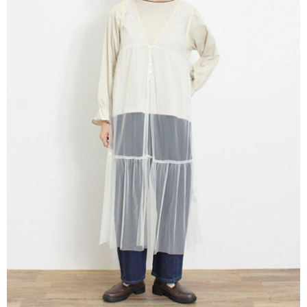
AFTEE先享後付是「在收到商品之後才付款」的支付方式。 讓您購物簡單
3.實際核准額度、可分期數及費用金額請依後續交易確認頁面所載為準。
便利好安心！
4.訂單成立30分鐘內，如未前往確認交易或遇審核未通過，訂單將自動取
１．簡單：不需註冊會員、不需綁卡、不需儲值。
運送方式
消。如遇「轉專審核」未通過狀況，表示未達大哥付你分期系統評分，恕無
２．便利：只要手機號碼，簡訊認證，即可結帳。
法說明評估內容。
３．安心：先確認商品／服務後，再付款。
全家取貨付款
【繳款方式說明】
1.分期款項不併入電信帳單，「大哥付你分期」於每月結算日後寄送繳費提
每筆NT$60，滿NT$388(含以上)免運費
【「AFTEE先享後付」結帳流程】
醒簡訊。
１．於結帳方式選擇「AFTEE先享後付」後，將跳轉至「AFTEE先享後付」
2.透過簡訊連結打開帳單後，可選擇「超商條碼／台灣大直營門市／銀行轉
全家純取貨
結帳頁面，進行簡訊認證並確認金額後，即可完成結帳。
帳／街口支付／iPASS MONEY」等通路繳費。
２．訂單成立數日內，您將收到繳費通知簡訊。
每筆NT$60，滿NT$388(含以上)免運費
３．收到繳費通知簡訊後14天內，點擊此簡訊中的連結，可透過四大超商／
【注意事項】
ATM／網路銀行／等多元方式進行付款，方視為交易完成。
萊爾富取貨付款
1.本服務係由「台灣大哥大股份有限公司」（以下簡稱本公司）所提供，讓
※ 請注意：結帳手續完成當下不需立刻繳費，但若您需要取消訂單，請聯絡
用戶於交易時，得透過本服務購買商品或服務，並由商店將買賣／分期付款
每筆NT$60，滿NT$888(含以上)免運費
購買商品的店家。未經商家同意取消之訂單仍視為有效，需透過AFTEE先享
買賣價金債權讓與本公司後，依約使用本公司帳單繳交帳款。
後付繳納相關費用。
2.基於同意付款使用「大哥付你分期」之契約關係目的，商店將以您的個人
萊爾富純取貨
※ 交易是否成功請以「AFTEE先享後付 」之結帳頁面顯示為準，若有關於
資料（包含姓名、電話或地址）提供予台灣大哥大進項蒐集、處理及利用，
是否繳費成功／繳費後需取消欲退款等相關疑問，請聯繫「AFTEE先享後付
每筆NT$60，滿NT$888(含以上)免運費
由本公司與您本人進行分期帳單所需資料之確認、核對及更正。
客戶支援中心」
https://netprotections.freshdesk.com/support/home
3.完整用戶服務條款，請詳閱以下連結：
https://oppay.tw/userRule
7-11取貨付款
【注意事項】
１．透過由恩沛科技股份有限公司提供之「AFTEE先享後付」服務完成之交
每筆NT$60，滿NT$888(含以上)免運費
易，需依本服務之必要範圍內提供個人資料，並將交易相關給付款項請求債
權轉讓予恩沛科技股份有限公司。
7-11純取貨
２．關於個人資料處理事宜，請瀏覽以下網址：
每筆NT$60，滿NT$888(含以上)免運費
https://aftee.tw/terms/#terms3