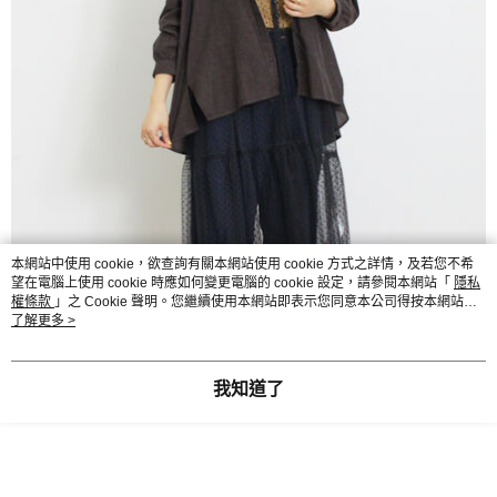
本網站中使用 cookie，欲查詢有關本網站使用 cookie 方式之詳情，及若您不希
望在電腦上使用 cookie 時應如何變更電腦的 cookie 設定，請參閱本網站「
隱私
權條款
」之 Cookie 聲明。您繼續使用本網站即表示您同意本公司得按本網站使
用條款之 Cookie 聲明使用 cookie。
了解更多 >
我知道了