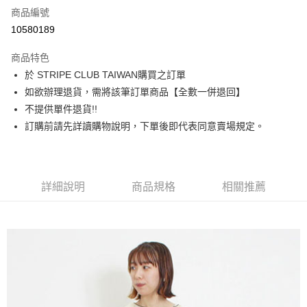
商品編號
信用卡分期付款
10580189
3 期 0 利率 每期
NT$910
21家銀行
商品特色
合作金庫商業銀行
第一商業銀行
超商取貨付款
於 STRIPE CLUB TAIWAN購買之訂單
華南商業銀行
彰化商業銀行
如欲辦理退貨，需將該筆訂單商品【全數一併退回】
LINE Pay
上海商業儲蓄銀行
台北富邦商業銀行
國泰世華商業銀行
兆豐國際商業銀行
不提供單件退貨!!
Apple Pay
臺灣中小企業銀行
台中商業銀行
訂購前請先詳讀購物說明，下單後即代表同意賣場規定。
匯豐（台灣）商業銀行
華泰商業銀行
街口支付
聯邦商業銀行
遠東國際商業銀行
元大商業銀行
永豐商業銀行
悠遊付
玉山商業銀行
星展（台灣）商業銀行
詳細說明
商品規格
相關推薦
台新國際商業銀行
中國信託商業銀行
Google Pay
台灣樂天信用卡公司
大哥付你分期
相關說明
【大哥付你分期使用說明】
AFTEE先享後付
1.本服務由台灣大哥大提供，台灣大哥大用戶可立即使用無須另外申請。
2.付款方式選擇「大哥付你分期」，訂單成立後會自動跳轉到大哥付的交易
相關說明
流程，驗證手機門號後，選擇欲分期的期數、繳款截止日，確認付款後即完
【關於「AFTEE先享後付」】
成交易。
ATM付款