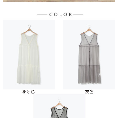
３．未成年的使用者請事先徵得法定代理人或監護人之同意方可使用
宅配
「AFTEE先享後付」，若未經同意申辦者引起之損失，本公司不負相關責
任。
每筆NT$90，滿NT$888(含以上)免運費
４．使用「AFTEE先享後付」時，將依據個別帳號之用戶狀況，依本公司即
時審查核予不同之上限額度；若仍有額度不足之情形，本公司將視審查結果
請求用戶進行身份認證。
５．嚴禁一人註冊多個帳號或使用他人資訊註冊。若發現惡意使用之情形，
恩沛科技股份有限公司將有權停止該用戶之使用額度並採取法律行動。