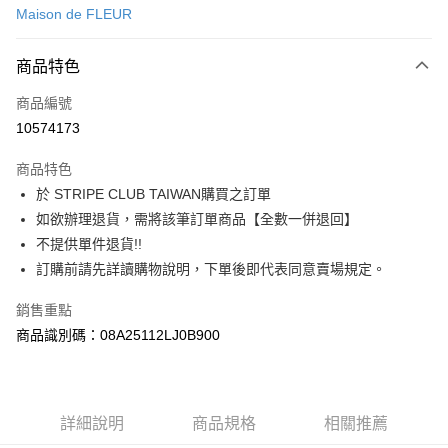
Maison de FLEUR
信用卡分期付款
3 期 0 利率 每期
NT$870
21家銀行
商品特色
合作金庫商業銀行
第一商業銀行
超商取貨付款
商品編號
華南商業銀行
彰化商業銀行
10574173
LINE Pay
上海商業儲蓄銀行
台北富邦商業銀行
國泰世華商業銀行
兆豐國際商業銀行
商品特色
Apple Pay
臺灣中小企業銀行
台中商業銀行
於 STRIPE CLUB TAIWAN購買之訂單
匯豐（台灣）商業銀行
華泰商業銀行
街口支付
如欲辦理退貨，需將該筆訂單商品【全數一併退回】
聯邦商業銀行
遠東國際商業銀行
元大商業銀行
永豐商業銀行
不提供單件退貨!!
悠遊付
玉山商業銀行
星展（台灣）商業銀行
訂購前請先詳讀購物說明，下單後即代表同意賣場規定。
台新國際商業銀行
中國信託商業銀行
Google Pay
台灣樂天信用卡公司
銷售重點
大哥付你分期
商品識別碼：08A25112LJ0B900
相關說明
【大哥付你分期使用說明】
AFTEE先享後付
1.本服務由台灣大哥大提供，台灣大哥大用戶可立即使用無須另外申請。
2.付款方式選擇「大哥付你分期」，訂單成立後會自動跳轉到大哥付的交易
相關說明
詳細說明
商品規格
相關推薦
流程，驗證手機門號後，選擇欲分期的期數、繳款截止日，確認付款後即完
【關於「AFTEE先享後付」】
成交易。
ATM付款