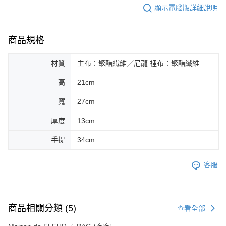
顯示電腦版詳細說明
商品規格
材質
主布：聚酯纎維／尼龍 裡布：聚酯纎維
高
21cm
寬
27cm
厚度
13cm
手提
34cm
客服
商品相關分類 (5)
查看全部