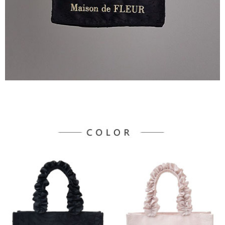
３．未成年的使用者請事先徵得法定代理人或監護人之同意方可使用
宅配
「AFTEE先享後付」，若未經同意申辦者引起之損失，本公司不負相關責
任。
每筆NT$90，滿NT$888(含以上)免運費
４．使用「AFTEE先享後付」時，將依據個別帳號之用戶狀況，依本公司即
時審查核予不同之上限額度；若仍有額度不足之情形，本公司將視審查結果
請求用戶進行身份認證。
５．嚴禁一人註冊多個帳號或使用他人資訊註冊。若發現惡意使用之情形，
恩沛科技股份有限公司將有權停止該用戶之使用額度並採取法律行動。