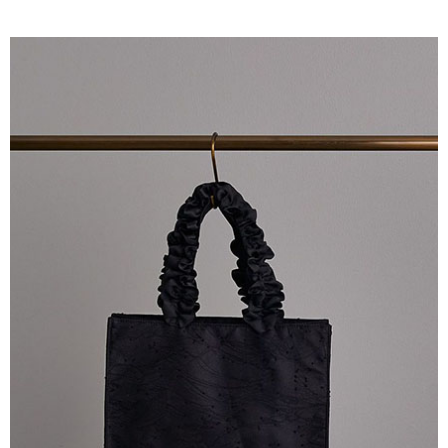
AFTEE先享後付是「在收到商品之後才付款」的支付方式。 讓您購物簡單
3.實際核准額度、可分期數及費用金額請依後續交易確認頁面所載為準。
便利好安心！
4.訂單成立30分鐘內，如未前往確認交易或遇審核未通過，訂單將自動取
１．簡單：不需註冊會員、不需綁卡、不需儲值。
運送方式
消。如遇「轉專審核」未通過狀況，表示未達大哥付你分期系統評分，恕無
２．便利：只要手機號碼，簡訊認證，即可結帳。
法說明評估內容。
３．安心：先確認商品／服務後，再付款。
全家取貨付款
【繳款方式說明】
1.分期款項不併入電信帳單，「大哥付你分期」於每月結算日後寄送繳費提
每筆NT$60，滿NT$388(含以上)免運費
【「AFTEE先享後付」結帳流程】
醒簡訊。
１．於結帳方式選擇「AFTEE先享後付」後，將跳轉至「AFTEE先享後付」
2.透過簡訊連結打開帳單後，可選擇「超商條碼／台灣大直營門市／銀行轉
全家純取貨
結帳頁面，進行簡訊認證並確認金額後，即可完成結帳。
帳／街口支付／iPASS MONEY」等通路繳費。
２．訂單成立數日內，您將收到繳費通知簡訊。
每筆NT$60，滿NT$388(含以上)免運費
３．收到繳費通知簡訊後14天內，點擊此簡訊中的連結，可透過四大超商／
【注意事項】
ATM／網路銀行／等多元方式進行付款，方視為交易完成。
萊爾富取貨付款
1.本服務係由「台灣大哥大股份有限公司」（以下簡稱本公司）所提供，讓
※ 請注意：結帳手續完成當下不需立刻繳費，但若您需要取消訂單，請聯絡
用戶於交易時，得透過本服務購買商品或服務，並由商店將買賣／分期付款
每筆NT$60，滿NT$888(含以上)免運費
購買商品的店家。未經商家同意取消之訂單仍視為有效，需透過AFTEE先享
買賣價金債權讓與本公司後，依約使用本公司帳單繳交帳款。
後付繳納相關費用。
2.基於同意付款使用「大哥付你分期」之契約關係目的，商店將以您的個人
萊爾富純取貨
※ 交易是否成功請以「AFTEE先享後付 」之結帳頁面顯示為準，若有關於
資料（包含姓名、電話或地址）提供予台灣大哥大進項蒐集、處理及利用，
是否繳費成功／繳費後需取消欲退款等相關疑問，請聯繫「AFTEE先享後付
每筆NT$60，滿NT$888(含以上)免運費
由本公司與您本人進行分期帳單所需資料之確認、核對及更正。
客戶支援中心」
https://netprotections.freshdesk.com/support/home
3.完整用戶服務條款，請詳閱以下連結：
https://oppay.tw/userRule
7-11取貨付款
【注意事項】
１．透過由恩沛科技股份有限公司提供之「AFTEE先享後付」服務完成之交
每筆NT$60，滿NT$888(含以上)免運費
易，需依本服務之必要範圍內提供個人資料，並將交易相關給付款項請求債
權轉讓予恩沛科技股份有限公司。
7-11純取貨
２．關於個人資料處理事宜，請瀏覽以下網址：
每筆NT$60，滿NT$888(含以上)免運費
https://aftee.tw/terms/#terms3