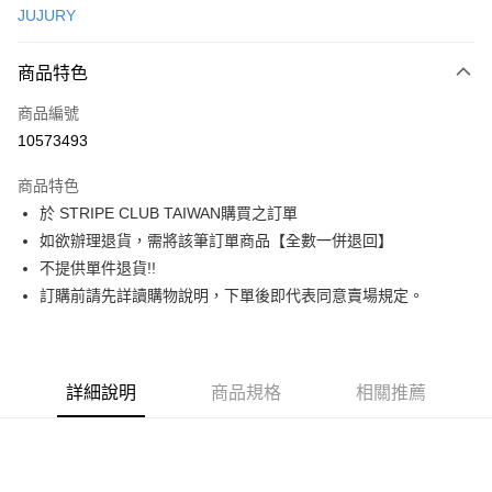
JUJURY
信用卡分期付款
3 期 0 利率 每期
NT$873
21家銀行
商品特色
合作金庫商業銀行
第一商業銀行
超商取貨付款
商品編號
華南商業銀行
彰化商業銀行
10573493
LINE Pay
上海商業儲蓄銀行
台北富邦商業銀行
國泰世華商業銀行
兆豐國際商業銀行
商品特色
Apple Pay
臺灣中小企業銀行
台中商業銀行
於 STRIPE CLUB TAIWAN購買之訂單
匯豐（台灣）商業銀行
華泰商業銀行
街口支付
如欲辦理退貨，需將該筆訂單商品【全數一併退回】
聯邦商業銀行
遠東國際商業銀行
元大商業銀行
永豐商業銀行
不提供單件退貨!!
悠遊付
玉山商業銀行
星展（台灣）商業銀行
訂購前請先詳讀購物說明，下單後即代表同意賣場規定。
台新國際商業銀行
中國信託商業銀行
Google Pay
台灣樂天信用卡公司
大哥付你分期
相關說明
詳細說明
商品規格
相關推薦
【大哥付你分期使用說明】
AFTEE先享後付
1.本服務由台灣大哥大提供，台灣大哥大用戶可立即使用無須另外申請。
2.付款方式選擇「大哥付你分期」，訂單成立後會自動跳轉到大哥付的交易
相關說明
流程，驗證手機門號後，選擇欲分期的期數、繳款截止日，確認付款後即完
【關於「AFTEE先享後付」】
成交易。
ATM付款