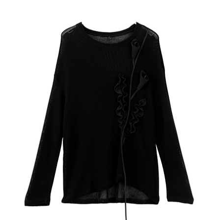
AFTEE先享後付是「在收到商品之後才付款」的支付方式。 讓您購物簡單
3.實際核准額度、可分期數及費用金額請依後續交易確認頁面所載為準。
便利好安心！
4.訂單成立30分鐘內，如未前往確認交易或遇審核未通過，訂單將自動取
１．簡單：不需註冊會員、不需綁卡、不需儲值。
運送方式
消。如遇「轉專審核」未通過狀況，表示未達大哥付你分期系統評分，恕無
２．便利：只要手機號碼，簡訊認證，即可結帳。
法說明評估內容。
３．安心：先確認商品／服務後，再付款。
全家取貨付款
【繳款方式說明】
1.分期款項不併入電信帳單，「大哥付你分期」於每月結算日後寄送繳費提
每筆NT$60，滿NT$388(含以上)免運費
【「AFTEE先享後付」結帳流程】
醒簡訊。
１．於結帳方式選擇「AFTEE先享後付」後，將跳轉至「AFTEE先享後付」
2.透過簡訊連結打開帳單後，可選擇「超商條碼／台灣大直營門市／銀行轉
全家純取貨
結帳頁面，進行簡訊認證並確認金額後，即可完成結帳。
帳／街口支付／iPASS MONEY」等通路繳費。
２．訂單成立數日內，您將收到繳費通知簡訊。
每筆NT$60，滿NT$388(含以上)免運費
３．收到繳費通知簡訊後14天內，點擊此簡訊中的連結，可透過四大超商／
【注意事項】
ATM／網路銀行／等多元方式進行付款，方視為交易完成。
萊爾富取貨付款
1.本服務係由「台灣大哥大股份有限公司」（以下簡稱本公司）所提供，讓
※ 請注意：結帳手續完成當下不需立刻繳費，但若您需要取消訂單，請聯絡
用戶於交易時，得透過本服務購買商品或服務，並由商店將買賣／分期付款
每筆NT$60，滿NT$888(含以上)免運費
購買商品的店家。未經商家同意取消之訂單仍視為有效，需透過AFTEE先享
買賣價金債權讓與本公司後，依約使用本公司帳單繳交帳款。
後付繳納相關費用。
2.基於同意付款使用「大哥付你分期」之契約關係目的，商店將以您的個人
萊爾富純取貨
※ 交易是否成功請以「AFTEE先享後付 」之結帳頁面顯示為準，若有關於
資料（包含姓名、電話或地址）提供予台灣大哥大進項蒐集、處理及利用，
是否繳費成功／繳費後需取消欲退款等相關疑問，請聯繫「AFTEE先享後付
每筆NT$60，滿NT$888(含以上)免運費
由本公司與您本人進行分期帳單所需資料之確認、核對及更正。
客戶支援中心」
https://netprotections.freshdesk.com/support/home
3.完整用戶服務條款，請詳閱以下連結：
https://oppay.tw/userRule
7-11取貨付款
【注意事項】
１．透過由恩沛科技股份有限公司提供之「AFTEE先享後付」服務完成之交
每筆NT$60，滿NT$888(含以上)免運費
易，需依本服務之必要範圍內提供個人資料，並將交易相關給付款項請求債
權轉讓予恩沛科技股份有限公司。
7-11純取貨
２．關於個人資料處理事宜，請瀏覽以下網址：
每筆NT$60，滿NT$888(含以上)免運費
https://aftee.tw/terms/#terms3