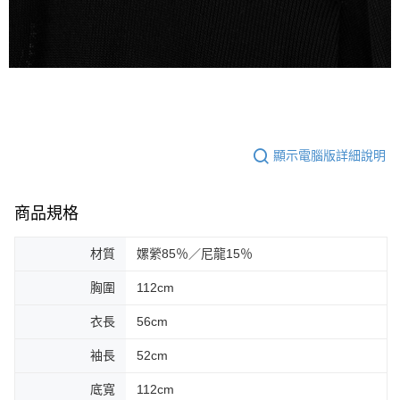
顯示電腦版詳細說明
商品規格
材質
嫘縈85％／尼龍15％
胸圍
112cm
衣長
56cm
袖長
52cm
底寬
112cm