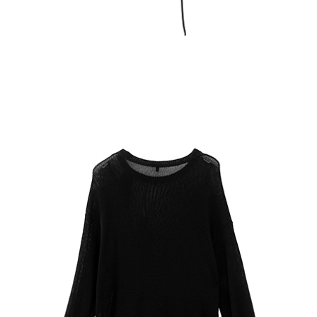
３．未成年的使用者請事先徵得法定代理人或監護人之同意方可使用
宅配
「AFTEE先享後付」，若未經同意申辦者引起之損失，本公司不負相關責
任。
每筆NT$90，滿NT$888(含以上)免運費
４．使用「AFTEE先享後付」時，將依據個別帳號之用戶狀況，依本公司即
時審查核予不同之上限額度；若仍有額度不足之情形，本公司將視審查結果
請求用戶進行身份認證。
５．嚴禁一人註冊多個帳號或使用他人資訊註冊。若發現惡意使用之情形，
恩沛科技股份有限公司將有權停止該用戶之使用額度並採取法律行動。