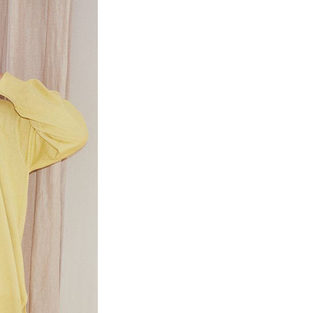
項】
網路銀行／等多元方式進行付款，方視為交易完成。
係由「台灣大哥大股份有限公司」（以下簡稱本公司）所提供，讓
：結帳手續完成當下不需立刻繳費，但若您需要取消訂單，請聯
貨付款
易時，得透過本服務購買商品或服務，並由商店將買賣／分期付
的店家。未經商家同意取消之訂單仍視為有效，需透過AFTEE
金債權讓與本公司後，依約使用本公司帳單繳交帳款。
繳納相關費用。
0，滿NT$888(含以上)免運費
意付款使用「大哥付你分期」之契約關係目的，商店將以您的個人
否成功請以「AFTEE先享後付 」之結帳頁面顯示為準，若有關於
含姓名、電話或地址）提供予台灣大哥大進項蒐集、處理及利
功／繳費後需取消欲退款等相關疑問，請聯繫「AFTEE先享後
取貨
公司與您本人進行分期帳單所需資料之確認、核對及更正。
援中心」
https://netprotections.freshdesk.com/support/home
0，滿NT$888(含以上)免運費
戶服務條款，請詳閱以下連結：
https://oppay.tw/userRule
項】
付款
恩沛科技股份有限公司提供之「AFTEE先享後付」服務完成之
依本服務之必要範圍內提供個人資料，並將交易相關給付款項請
0，滿NT$888(含以上)免運費
讓予恩沛科技股份有限公司。
個人資料處理事宜，請瀏覽以下網址：
貨
ee.tw/terms/#terms3
0，滿NT$888(含以上)免運費
年的使用者請事先徵得法定代理人或監護人之同意方可使用
E先享後付」，若未經同意申辦者引起之損失，本公司不負相關責
AFTEE先享後付」時，將依據個別帳號之用戶狀況，依本公司
0，滿NT$888(含以上)免運費
核予不同之上限額度；若仍有額度不足之情形，本公司將視審查
用戶進行身份認證。
一人註冊多個帳號或使用他人資訊註冊。若發現惡意使用之情
科技股份有限公司將有權停止該用戶之使用額度並採取法律行