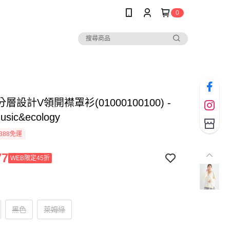
0
層設計V領開襟罩衫(01000100100) -
music&ecology
388免運
77
WEB限定45折
黑色
萊姆綠