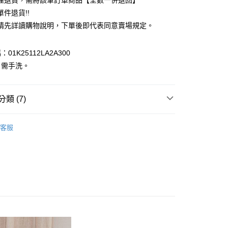
理退貨，需將該筆訂單商品【全數一併退回】
台灣）商業銀行
華泰商業銀行
件退貨!!
業銀行
遠東國際商業銀行
請先詳讀購物說明，下單後即代表同意賣場規定。
業銀行
永豐商業銀行
業銀行
星展（台灣）商業銀行
際商業銀行
中國信託商業銀行
y
01K25112LA2A300
天信用卡公司
：需手洗。
分期
你分期使用說明】
享後付
類 (7)
由台灣大哥大提供，台灣大哥大用戶可立即使用無須另外申請。
式選擇「大哥付你分期」，訂單成立後會自動跳轉到大哥付的交易
c & ecology
證手機門號後，選擇欲分期的期數、繳款截止日，確認付款後即
大人感系列
FTEE先享後付」】
客服
。
先享後付是「在收到商品之後才付款」的支付方式。 讓您購物簡單
 外套
准額度、可分期數及費用金額請依後續交易確認頁面所載為準。
心！
立30分鐘內，如未前往確認交易或遇審核未通過，訂單將自動取
：不需註冊會員、不需綁卡、不需儲值。
c & ecology
ALL ITEMS
「轉專審核」未通過狀況，表示未達大哥付你分期系統評分，恕
：只要手機號碼，簡訊認證，即可結帳。
評估內容。
：先確認商品／服務後，再付款。
c & ecology
OUTER / 外套
式說明】
付款
項不併入電信帳單，「大哥付你分期」於每月結算日後寄送繳費提
EE先享後付」結帳流程】
OWN
earth music&ecology
0，滿NT$388(含以上)免運費
方式選擇「AFTEE先享後付」後，將跳轉至「AFTEE先享後
訊連結打開帳單後，可選擇「超商條碼／台灣大直營門市／銀行轉
MS
單筆滿$888現抵$88
頁面，進行簡訊認證並確認金額後，即可完成結帳。
付／iPASS MONEY」等通路繳費。
貨
成立數日內，您將收到繳費通知簡訊。
MS
WEB限定 ➯ 45折
費通知簡訊後14天內，點擊此簡訊中的連結，可透過四大超商
0，滿NT$388(含以上)免運費