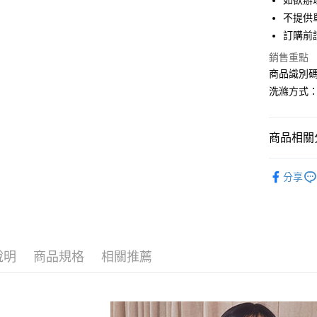
如欲辦
匯豐（
街口支付
不提供單
聯邦商
訂購前
元大商
悠遊付
玉山商
銷售重點
台新國
Google Pa
商品識別碼：
台灣樂
洗滌方式
大哥付你
相關說明
【大哥付
AFTEE先
商品相關分
1.本服務
2.付款方
相關說明
earth musi
流程，驗
【關於「A
分享
ATM付款
完成交易
AFTEE
OUTER /
3.實際核
便利好安
4.訂單成
１．簡單
earth musi
消。如遇
２．便利
運送方式
無法說明
３．安心
earth musi
【繳款方
全家取貨
1.分期款
說明
商品規格
相關推薦
【「AFT
PRICE D
醒簡訊。
每筆NT$6
１．於結帳
2.透過簡
SALE ITE
付」結帳
帳／街口支
全家純取
２．訂單
SALE ITE
３．收到繳
每筆NT$6