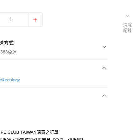
清除
紀錄
送方式
388免運
次付款
ic&ecology
期付款
0 利率 每期
NT$723
21家銀行
庫商業銀行
第一商業銀行
付款
業銀行
彰化商業銀行
業儲蓄銀行
台北富邦商業銀行
華商業銀行
兆豐國際商業銀行
IPE CLUB TAIWAN購買之訂單
小企業銀行
台中商業銀行