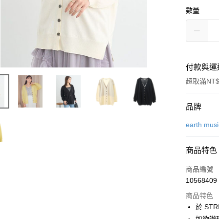
數量
付款與運
超取滿NT$
付款方式
品牌
信用卡一
earth mus
信用卡分
商品特色
3 期 
商品編號
合作金
超商取貨
10568409
華南商
LINE Pay
上海商
商品特色
國泰世
於 STR
Apple Pay
臺灣中