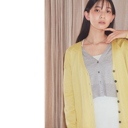
【注意事
／ATM／
1.本服務
※ 請注意
萊爾富取
用戶於交
絡購買商品
款買賣價
先享後付
每筆NT$6
2.基於同
※ 交易是
資料（包
是否繳費成
萊爾富純
用，由本
付客戶支
每筆NT$6
3.完整用
【注意事
7-11取貨
１．透過由
交易，需
每筆NT$6
求債權轉
２．關於
7-11純取
https://aft
每筆NT$6
３．未成
「AFTE
宅配
任。
４．使用「
每筆NT$9
即時審查
結果請求
５．嚴禁
形，恩沛
動。