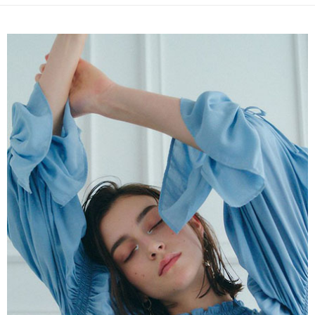
便利好安心！
4.訂單成立30分鐘內，如未前往確認交易或遇審核未通過，訂單將自動取
１．簡單：不需註冊會員、不需綁卡、不需儲值。
運送方式
消。如遇「轉專審核」未通過狀況，表示未達大哥付你分期系統評分，恕無
２．便利：只要手機號碼，簡訊認證，即可結帳。
法說明評估內容。
３．安心：先確認商品／服務後，再付款。
全家取貨付款
【繳款方式說明】
1.分期款項不併入電信帳單，「大哥付你分期」於每月結算日後寄送繳費提
每筆NT$60，滿NT$1,500(含以上)免運費
【「AFTEE先享後付」結帳流程】
醒簡訊。
１．於結帳方式選擇「AFTEE先享後付」後，將跳轉至「AFTEE先享後付」
2.透過簡訊連結打開帳單後，可選擇「超商條碼／台灣大直營門市／銀行轉
全家純取貨
結帳頁面，進行簡訊認證並確認金額後，即可完成結帳。
帳／街口支付／iPASS MONEY」等通路繳費。
２．訂單成立數日內，您將收到繳費通知簡訊。
每筆NT$60，滿NT$1,500(含以上)免運費
３．收到繳費通知簡訊後14天內，點擊此簡訊中的連結，可透過四大超商／
【注意事項】
ATM／網路銀行／等多元方式進行付款，方視為交易完成。
萊爾富取貨付款
1.本服務係由「台灣大哥大股份有限公司」（以下簡稱本公司）所提供，讓
※ 請注意：結帳手續完成當下不需立刻繳費，但若您需要取消訂單，請聯絡
用戶於交易時，得透過本服務購買商品或服務，並由商店將買賣／分期付款
每筆NT$60，滿NT$1,500(含以上)免運費
購買商品的店家。未經商家同意取消之訂單仍視為有效，需透過AFTEE先享
買賣價金債權讓與本公司後，依約使用本公司帳單繳交帳款。
後付繳納相關費用。
2.基於同意付款使用「大哥付你分期」之契約關係目的，商店將以您的個人
萊爾富純取貨
※ 交易是否成功請以「AFTEE先享後付 」之結帳頁面顯示為準，若有關於
資料（包含姓名、電話或地址）提供予台灣大哥大進項蒐集、處理及利用，
是否繳費成功／繳費後需取消欲退款等相關疑問，請聯繫「AFTEE先享後付
每筆NT$60，滿NT$1,500(含以上)免運費
由本公司與您本人進行分期帳單所需資料之確認、核對及更正。
客戶支援中心」
https://netprotections.freshdesk.com/support/home
3.完整用戶服務條款，請詳閱以下連結：
https://oppay.tw/userRule
7-11取貨付款
【注意事項】
１．透過由恩沛科技股份有限公司提供之「AFTEE先享後付」服務完成之交
每筆NT$60，滿NT$1,500(含以上)免運費
易，需依本服務之必要範圍內提供個人資料，並將交易相關給付款項請求債
權轉讓予恩沛科技股份有限公司。
7-11純取貨
２．關於個人資料處理事宜，請瀏覽以下網址：
每筆NT$60，滿NT$1,500(含以上)免運費
https://aftee.tw/terms/#terms3
３．未成年的使用者請事先徵得法定代理人或監護人之同意方可使用