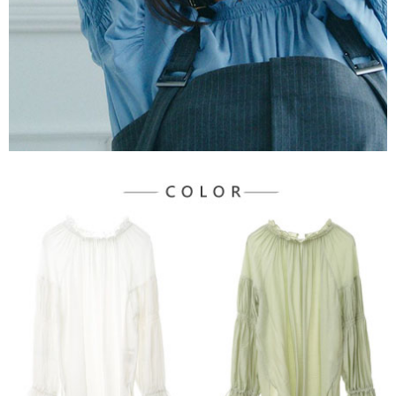
宅配
「AFTEE先享後付」，若未經同意申辦者引起之損失，本公司不負相關責
任。
每筆NT$90，滿NT$1,500(含以上)免運費
４．使用「AFTEE先享後付」時，將依據個別帳號之用戶狀況，依本公司即
時審查核予不同之上限額度；若仍有額度不足之情形，本公司將視審查結果
請求用戶進行身份認證。
５．嚴禁一人註冊多個帳號或使用他人資訊註冊。若發現惡意使用之情形，
恩沛科技股份有限公司將有權停止該用戶之使用額度並採取法律行動。