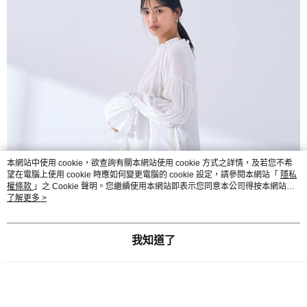
本網站中使用 cookie，欲查詢有關本網站使用 cookie 方式之詳情，及若您不希
望在電腦上使用 cookie 時應如何變更電腦的 cookie 設定，請參閱本網站「
隱私
權條款
」之 Cookie 聲明。您繼續使用本網站即表示您同意本公司得按本網站使
用條款之 Cookie 聲明使用 cookie。
了解更多 >
我知道了