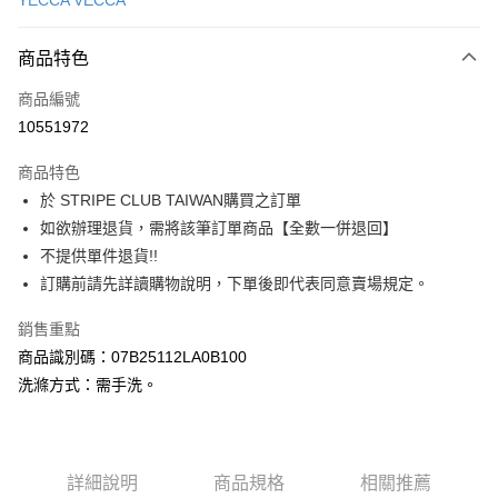
YECCA VECCA
信用卡分期付款
3 期 0 利率 每期
NT$1,260
21家銀行
商品特色
合作金庫商業銀行
第一商業銀行
超商取貨付款
商品編號
華南商業銀行
彰化商業銀行
10551972
LINE Pay
上海商業儲蓄銀行
台北富邦商業銀行
國泰世華商業銀行
兆豐國際商業銀行
商品特色
Apple Pay
臺灣中小企業銀行
台中商業銀行
於 STRIPE CLUB TAIWAN購買之訂單
匯豐（台灣）商業銀行
華泰商業銀行
街口支付
如欲辦理退貨，需將該筆訂單商品【全數一併退回】
聯邦商業銀行
遠東國際商業銀行
元大商業銀行
永豐商業銀行
不提供單件退貨!!
悠遊付
玉山商業銀行
星展（台灣）商業銀行
訂購前請先詳讀購物說明，下單後即代表同意賣場規定。
台新國際商業銀行
中國信託商業銀行
Google Pay
台灣樂天信用卡公司
銷售重點
大哥付你分期
商品識別碼：07B25112LA0B100
相關說明
洗滌方式：需手洗。
【大哥付你分期使用說明】
AFTEE先享後付
1.本服務由台灣大哥大提供，台灣大哥大用戶可立即使用無須另外申請。
2.付款方式選擇「大哥付你分期」，訂單成立後會自動跳轉到大哥付的交易
相關說明
流程，驗證手機門號後，選擇欲分期的期數、繳款截止日，確認付款後即完
【關於「AFTEE先享後付」】
成交易。
ATM付款
詳細說明
商品規格
相關推薦
AFTEE先享後付是「在收到商品之後才付款」的支付方式。 讓您購物簡單
3.實際核准額度、可分期數及費用金額請依後續交易確認頁面所載為準。