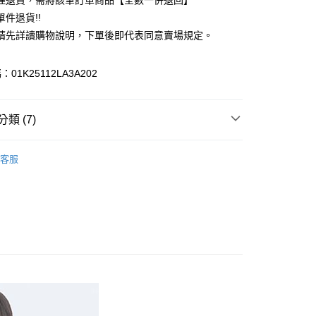
理退貨，需將該筆訂單商品【全數一併退回】
台灣）商業銀行
華泰商業銀行
件退貨!!
業銀行
遠東國際商業銀行
請先詳讀購物說明，下單後即代表同意賣場規定。
業銀行
永豐商業銀行
業銀行
星展（台灣）商業銀行
際商業銀行
中國信託商業銀行
y
01K25112LA3A202
天信用卡公司
分期
類 (7)
你分期使用說明】
享後付
由台灣大哥大提供，台灣大哥大用戶可立即使用無須另外申請。
c & ecology
大人感系列
式選擇「大哥付你分期」，訂單成立後會自動跳轉到大哥付的交易
客服
證手機門號後，選擇欲分期的期數、繳款截止日，確認付款後即
FTEE先享後付」】
上衣
。
先享後付是「在收到商品之後才付款」的支付方式。 讓您購物簡單
准額度、可分期數及費用金額請依後續交易確認頁面所載為準。
心！
c & ecology
ALL ITEMS
立30分鐘內，如未前往確認交易或遇審核未通過，訂單將自動取
：不需註冊會員、不需綁卡、不需儲值。
「轉專審核」未通過狀況，表示未達大哥付你分期系統評分，恕
c & ecology
TOP / 上衣
：只要手機號碼，簡訊認證，即可結帳。
評估內容。
：先確認商品／服務後，再付款。
OWN
earth music&ecology
式說明】
付款
項不併入電信帳單，「大哥付你分期」於每月結算日後寄送繳費提
EE先享後付」結帳流程】
MS
單筆滿$888現抵$88
0，滿NT$388(含以上)免運費
方式選擇「AFTEE先享後付」後，將跳轉至「AFTEE先享後
訊連結打開帳單後，可選擇「超商條碼／台灣大直營門市／銀行轉
頁面，進行簡訊認證並確認金額後，即可完成結帳。
MS
WEB限定 ➯ 45折
付／iPASS MONEY」等通路繳費。
貨
成立數日內，您將收到繳費通知簡訊。
費通知簡訊後14天內，點擊此簡訊中的連結，可透過四大超商
0，滿NT$388(含以上)免運費