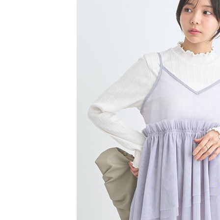
【注意事
／ATM／
1.本服務
※ 請注意
萊爾富取
用戶於交
絡購買商品
款買賣價
先享後付
每筆NT$6
2.基於同
※ 交易是
資料（包
是否繳費成
萊爾富純
用，由本
付客戶支
每筆NT$6
3.完整用
【注意事
7-11取貨
１．透過由
交易，需
每筆NT$6
求債權轉
２．關於
7-11純取
https://aft
每筆NT$6
３．未成
「AFTE
宅配
任。
４．使用「
每筆NT$9
即時審查
結果請求
５．嚴禁
形，恩沛
動。