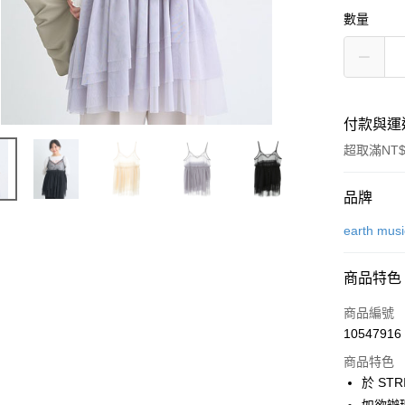
數量
付款與運
超取滿NT$
付款方式
品牌
信用卡一
earth mus
信用卡分
商品特色
3 期 
商品編號
合作金
超商取貨
10547916
華南商
LINE Pay
上海商
商品特色
國泰世
於 STR
Apple Pay
臺灣中