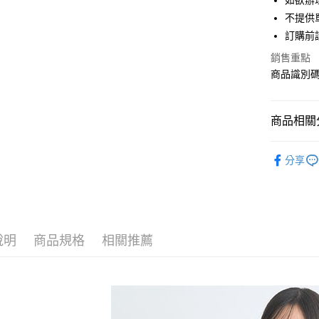
如欲辦
匯豐（
街口支付
不提供單
聯邦商
訂購前
元大商
悠遊付
玉山商
銷售重點
台新國
Google Pa
商品識別碼：
台灣樂
大哥付你
相關說明
商品相關分
【大哥付
AFTEE先
1.本服務
earth musi
2.付款方
相關說明
分享
流程，驗
【關於「A
TOPS / 
ATM付款
完成交易
AFTEE
3.實際核
便利好安
earth musi
4.訂單成
１．簡單
消。如遇
earth musi
２．便利
運送方式
無法說明
３．安心
說明
商品規格
相關推薦
PRICE D
【繳款方
全家取貨
1.分期款
【「AFT
SALE ITE
醒簡訊。
每筆NT$6
１．於結帳
2.透過簡
付」結帳
SALE ITE
帳／街口支
全家純取
２．訂單
３．收到繳
每筆NT$6