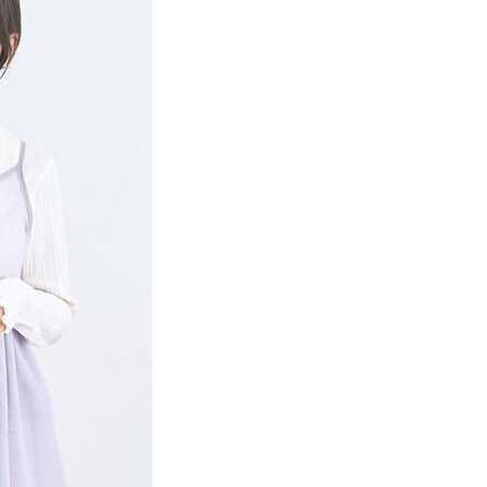
項】
網路銀行／等多元方式進行付款，方視為交易完成。
係由「台灣大哥大股份有限公司」（以下簡稱本公司）所提供，讓
：結帳手續完成當下不需立刻繳費，但若您需要取消訂單，請聯
貨付款
易時，得透過本服務購買商品或服務，並由商店將買賣／分期付
的店家。未經商家同意取消之訂單仍視為有效，需透過AFTEE
金債權讓與本公司後，依約使用本公司帳單繳交帳款。
繳納相關費用。
0，滿NT$888(含以上)免運費
意付款使用「大哥付你分期」之契約關係目的，商店將以您的個人
否成功請以「AFTEE先享後付 」之結帳頁面顯示為準，若有關於
含姓名、電話或地址）提供予台灣大哥大進項蒐集、處理及利
功／繳費後需取消欲退款等相關疑問，請聯繫「AFTEE先享後
取貨
公司與您本人進行分期帳單所需資料之確認、核對及更正。
援中心」
https://netprotections.freshdesk.com/support/home
0，滿NT$888(含以上)免運費
戶服務條款，請詳閱以下連結：
https://oppay.tw/userRule
項】
付款
恩沛科技股份有限公司提供之「AFTEE先享後付」服務完成之
依本服務之必要範圍內提供個人資料，並將交易相關給付款項請
0，滿NT$888(含以上)免運費
讓予恩沛科技股份有限公司。
個人資料處理事宜，請瀏覽以下網址：
貨
ee.tw/terms/#terms3
0，滿NT$888(含以上)免運費
年的使用者請事先徵得法定代理人或監護人之同意方可使用
E先享後付」，若未經同意申辦者引起之損失，本公司不負相關責
AFTEE先享後付」時，將依據個別帳號之用戶狀況，依本公司
0，滿NT$888(含以上)免運費
核予不同之上限額度；若仍有額度不足之情形，本公司將視審查
用戶進行身份認證。
一人註冊多個帳號或使用他人資訊註冊。若發現惡意使用之情
科技股份有限公司將有權停止該用戶之使用額度並採取法律行