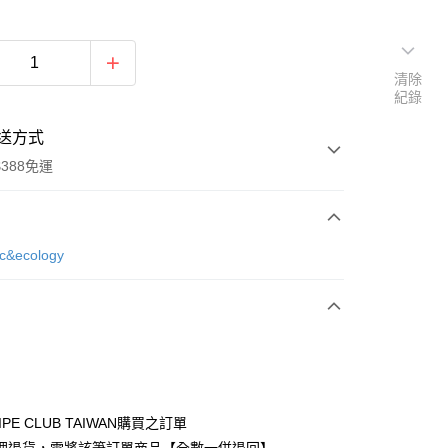
清除
紀錄
送方式
388免運
次付款
ic&ecology
期付款
0 利率 每期
NT$580
21家銀行
庫商業銀行
第一商業銀行
付款
業銀行
彰化商業銀行
業儲蓄銀行
台北富邦商業銀行
華商業銀行
兆豐國際商業銀行
IPE CLUB TAIWAN購買之訂單
小企業銀行
台中商業銀行