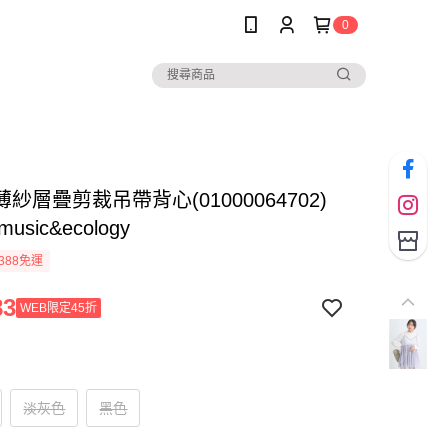
0
紗層疊剪裁吊帶背心(01000064702)
 music&ecology
388免運
83
WEB限定45折
淡灰色
黑色