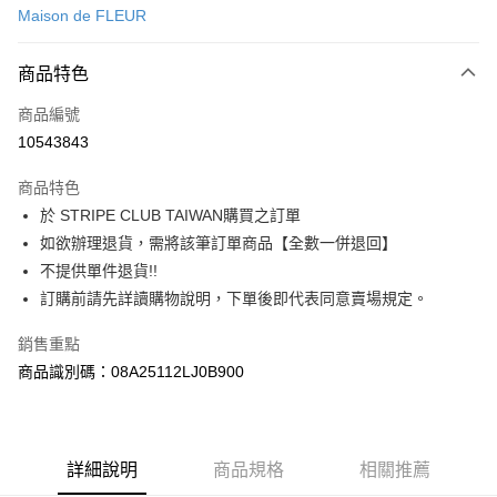
Maison de FLEUR
信用卡分期付款
3 期 0 利率 每期
NT$693
21家銀行
商品特色
合作金庫商業銀行
第一商業銀行
超商取貨付款
商品編號
華南商業銀行
彰化商業銀行
10543843
LINE Pay
上海商業儲蓄銀行
台北富邦商業銀行
國泰世華商業銀行
兆豐國際商業銀行
商品特色
Apple Pay
臺灣中小企業銀行
台中商業銀行
於 STRIPE CLUB TAIWAN購買之訂單
匯豐（台灣）商業銀行
華泰商業銀行
街口支付
如欲辦理退貨，需將該筆訂單商品【全數一併退回】
聯邦商業銀行
遠東國際商業銀行
元大商業銀行
永豐商業銀行
不提供單件退貨!!
悠遊付
玉山商業銀行
星展（台灣）商業銀行
訂購前請先詳讀購物說明，下單後即代表同意賣場規定。
台新國際商業銀行
中國信託商業銀行
Google Pay
台灣樂天信用卡公司
銷售重點
大哥付你分期
商品識別碼：08A25112LJ0B900
相關說明
【大哥付你分期使用說明】
AFTEE先享後付
1.本服務由台灣大哥大提供，台灣大哥大用戶可立即使用無須另外申請。
2.付款方式選擇「大哥付你分期」，訂單成立後會自動跳轉到大哥付的交易
相關說明
詳細說明
商品規格
相關推薦
流程，驗證手機門號後，選擇欲分期的期數、繳款截止日，確認付款後即完
【關於「AFTEE先享後付」】
成交易。
ATM付款