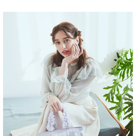
AFTEE先享後付是「在收到商品之後才付款」的支付方式。 讓您購物簡單
3.實際核准額度、可分期數及費用金額請依後續交易確認頁面所載為準。
便利好安心！
4.訂單成立30分鐘內，如未前往確認交易或遇審核未通過，訂單將自動取
１．簡單：不需註冊會員、不需綁卡、不需儲值。
運送方式
消。如遇「轉專審核」未通過狀況，表示未達大哥付你分期系統評分，恕無
２．便利：只要手機號碼，簡訊認證，即可結帳。
法說明評估內容。
３．安心：先確認商品／服務後，再付款。
全家取貨付款
【繳款方式說明】
1.分期款項不併入電信帳單，「大哥付你分期」於每月結算日後寄送繳費提
每筆NT$60，滿NT$388(含以上)免運費
【「AFTEE先享後付」結帳流程】
醒簡訊。
１．於結帳方式選擇「AFTEE先享後付」後，將跳轉至「AFTEE先享後付」
2.透過簡訊連結打開帳單後，可選擇「超商條碼／台灣大直營門市／銀行轉
全家純取貨
結帳頁面，進行簡訊認證並確認金額後，即可完成結帳。
帳／街口支付／iPASS MONEY」等通路繳費。
２．訂單成立數日內，您將收到繳費通知簡訊。
每筆NT$60，滿NT$388(含以上)免運費
３．收到繳費通知簡訊後14天內，點擊此簡訊中的連結，可透過四大超商／
【注意事項】
ATM／網路銀行／等多元方式進行付款，方視為交易完成。
萊爾富取貨付款
1.本服務係由「台灣大哥大股份有限公司」（以下簡稱本公司）所提供，讓
※ 請注意：結帳手續完成當下不需立刻繳費，但若您需要取消訂單，請聯絡
用戶於交易時，得透過本服務購買商品或服務，並由商店將買賣／分期付款
每筆NT$60，滿NT$888(含以上)免運費
購買商品的店家。未經商家同意取消之訂單仍視為有效，需透過AFTEE先享
買賣價金債權讓與本公司後，依約使用本公司帳單繳交帳款。
後付繳納相關費用。
2.基於同意付款使用「大哥付你分期」之契約關係目的，商店將以您的個人
萊爾富純取貨
※ 交易是否成功請以「AFTEE先享後付 」之結帳頁面顯示為準，若有關於
資料（包含姓名、電話或地址）提供予台灣大哥大進項蒐集、處理及利用，
是否繳費成功／繳費後需取消欲退款等相關疑問，請聯繫「AFTEE先享後付
每筆NT$60，滿NT$888(含以上)免運費
由本公司與您本人進行分期帳單所需資料之確認、核對及更正。
客戶支援中心」
https://netprotections.freshdesk.com/support/home
3.完整用戶服務條款，請詳閱以下連結：
https://oppay.tw/userRule
7-11取貨付款
【注意事項】
１．透過由恩沛科技股份有限公司提供之「AFTEE先享後付」服務完成之交
每筆NT$60，滿NT$888(含以上)免運費
易，需依本服務之必要範圍內提供個人資料，並將交易相關給付款項請求債
權轉讓予恩沛科技股份有限公司。
7-11純取貨
２．關於個人資料處理事宜，請瀏覽以下網址：
每筆NT$60，滿NT$888(含以上)免運費
https://aftee.tw/terms/#terms3