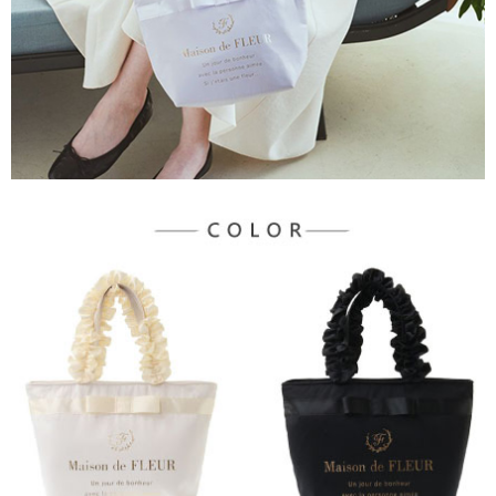
３．未成年的使用者請事先徵得法定代理人或監護人之同意方可使用
宅配
「AFTEE先享後付」，若未經同意申辦者引起之損失，本公司不負相關責
任。
每筆NT$90，滿NT$888(含以上)免運費
４．使用「AFTEE先享後付」時，將依據個別帳號之用戶狀況，依本公司即
時審查核予不同之上限額度；若仍有額度不足之情形，本公司將視審查結果
請求用戶進行身份認證。
５．嚴禁一人註冊多個帳號或使用他人資訊註冊。若發現惡意使用之情形，
恩沛科技股份有限公司將有權停止該用戶之使用額度並採取法律行動。