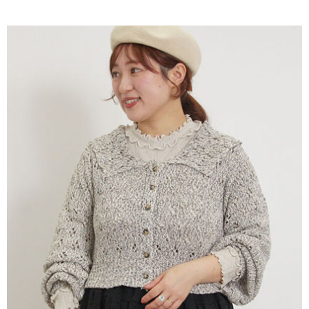
AFTEE先享後付是「在收到商品之後才付款」的支付方式。 讓您購物簡單
3.實際核准額度、可分期數及費用金額請依後續交易確認頁面所載為準。
便利好安心！
4.訂單成立30分鐘內，如未前往確認交易或遇審核未通過，訂單將自動取
１．簡單：不需註冊會員、不需綁卡、不需儲值。
運送方式
消。如遇「轉專審核」未通過狀況，表示未達大哥付你分期系統評分，恕無
２．便利：只要手機號碼，簡訊認證，即可結帳。
法說明評估內容。
３．安心：先確認商品／服務後，再付款。
全家取貨付款
【繳款方式說明】
1.分期款項不併入電信帳單，「大哥付你分期」於每月結算日後寄送繳費提
每筆NT$60，滿NT$388(含以上)免運費
【「AFTEE先享後付」結帳流程】
醒簡訊。
１．於結帳方式選擇「AFTEE先享後付」後，將跳轉至「AFTEE先享後付」
2.透過簡訊連結打開帳單後，可選擇「超商條碼／台灣大直營門市／銀行轉
全家純取貨
結帳頁面，進行簡訊認證並確認金額後，即可完成結帳。
帳／街口支付／iPASS MONEY」等通路繳費。
２．訂單成立數日內，您將收到繳費通知簡訊。
每筆NT$60，滿NT$388(含以上)免運費
３．收到繳費通知簡訊後14天內，點擊此簡訊中的連結，可透過四大超商／
【注意事項】
ATM／網路銀行／等多元方式進行付款，方視為交易完成。
萊爾富取貨付款
1.本服務係由「台灣大哥大股份有限公司」（以下簡稱本公司）所提供，讓
※ 請注意：結帳手續完成當下不需立刻繳費，但若您需要取消訂單，請聯絡
用戶於交易時，得透過本服務購買商品或服務，並由商店將買賣／分期付款
每筆NT$60，滿NT$888(含以上)免運費
購買商品的店家。未經商家同意取消之訂單仍視為有效，需透過AFTEE先享
買賣價金債權讓與本公司後，依約使用本公司帳單繳交帳款。
後付繳納相關費用。
2.基於同意付款使用「大哥付你分期」之契約關係目的，商店將以您的個人
萊爾富純取貨
※ 交易是否成功請以「AFTEE先享後付 」之結帳頁面顯示為準，若有關於
資料（包含姓名、電話或地址）提供予台灣大哥大進項蒐集、處理及利用，
是否繳費成功／繳費後需取消欲退款等相關疑問，請聯繫「AFTEE先享後付
每筆NT$60，滿NT$888(含以上)免運費
由本公司與您本人進行分期帳單所需資料之確認、核對及更正。
客戶支援中心」
https://netprotections.freshdesk.com/support/home
3.完整用戶服務條款，請詳閱以下連結：
https://oppay.tw/userRule
7-11取貨付款
【注意事項】
１．透過由恩沛科技股份有限公司提供之「AFTEE先享後付」服務完成之交
每筆NT$60，滿NT$888(含以上)免運費
易，需依本服務之必要範圍內提供個人資料，並將交易相關給付款項請求債
權轉讓予恩沛科技股份有限公司。
7-11純取貨
２．關於個人資料處理事宜，請瀏覽以下網址：
每筆NT$60，滿NT$888(含以上)免運費
https://aftee.tw/terms/#terms3