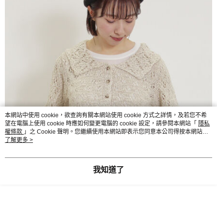
本網站中使用 cookie，欲查詢有關本網站使用 cookie 方式之詳情，及若您不希
望在電腦上使用 cookie 時應如何變更電腦的 cookie 設定，請參閱本網站「
隱私
權條款
」之 Cookie 聲明。您繼續使用本網站即表示您同意本公司得按本網站使
用條款之 Cookie 聲明使用 cookie。
了解更多 >
我知道了