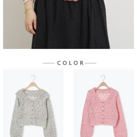
３．未成年的使用者請事先徵得法定代理人或監護人之同意方可使用
宅配
「AFTEE先享後付」，若未經同意申辦者引起之損失，本公司不負相關責
任。
每筆NT$90，滿NT$888(含以上)免運費
４．使用「AFTEE先享後付」時，將依據個別帳號之用戶狀況，依本公司即
時審查核予不同之上限額度；若仍有額度不足之情形，本公司將視審查結果
請求用戶進行身份認證。
５．嚴禁一人註冊多個帳號或使用他人資訊註冊。若發現惡意使用之情形，
恩沛科技股份有限公司將有權停止該用戶之使用額度並採取法律行動。