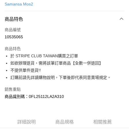
Samansa Mos2
信用卡分期付款
3 期 0 利率 每期
NT$686
21家銀行
商品特色
合作金庫商業銀行
第一商業銀行
超商取貨付款
商品編號
華南商業銀行
彰化商業銀行
10535065
LINE Pay
上海商業儲蓄銀行
台北富邦商業銀行
國泰世華商業銀行
兆豐國際商業銀行
商品特色
Apple Pay
臺灣中小企業銀行
台中商業銀行
於 STRIPE CLUB TAIWAN購買之訂單
匯豐（台灣）商業銀行
華泰商業銀行
街口支付
如欲辦理退貨，需將該筆訂單商品【全數一併退回】
聯邦商業銀行
遠東國際商業銀行
元大商業銀行
永豐商業銀行
不提供單件退貨!!
悠遊付
玉山商業銀行
星展（台灣）商業銀行
訂購前請先詳讀購物說明，下單後即代表同意賣場規定。
台新國際商業銀行
中國信託商業銀行
Google Pay
台灣樂天信用卡公司
銷售重點
大哥付你分期
商品識別碼：0FL25112LA2A310
相關說明
【大哥付你分期使用說明】
AFTEE先享後付
1.本服務由台灣大哥大提供，台灣大哥大用戶可立即使用無須另外申請。
2.付款方式選擇「大哥付你分期」，訂單成立後會自動跳轉到大哥付的交易
相關說明
詳細說明
商品規格
相關推薦
流程，驗證手機門號後，選擇欲分期的期數、繳款截止日，確認付款後即完
【關於「AFTEE先享後付」】
成交易。
ATM付款