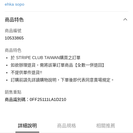
ehka sopo
信用卡分期付款
3 期 0 利率 每期
NT$753
21家銀行
商品特色
合作金庫商業銀行
第一商業銀行
超商取貨付款
商品編號
華南商業銀行
彰化商業銀行
10533865
LINE Pay
上海商業儲蓄銀行
台北富邦商業銀行
國泰世華商業銀行
兆豐國際商業銀行
商品特色
Apple Pay
臺灣中小企業銀行
台中商業銀行
於 STRIPE CLUB TAIWAN購買之訂單
匯豐（台灣）商業銀行
華泰商業銀行
街口支付
如欲辦理退貨，需將該筆訂單商品【全數一併退回】
聯邦商業銀行
遠東國際商業銀行
元大商業銀行
永豐商業銀行
不提供單件退貨!!
悠遊付
玉山商業銀行
星展（台灣）商業銀行
訂購前請先詳讀購物說明，下單後即代表同意賣場規定。
台新國際商業銀行
中國信託商業銀行
Google Pay
台灣樂天信用卡公司
銷售重點
大哥付你分期
商品識別碼：0FF25111LA1D210
相關說明
【大哥付你分期使用說明】
AFTEE先享後付
1.本服務由台灣大哥大提供，台灣大哥大用戶可立即使用無須另外申請。
2.付款方式選擇「大哥付你分期」，訂單成立後會自動跳轉到大哥付的交易
相關說明
詳細說明
商品規格
相關推薦
流程，驗證手機門號後，選擇欲分期的期數、繳款截止日，確認付款後即完
【關於「AFTEE先享後付」】
成交易。
ATM付款