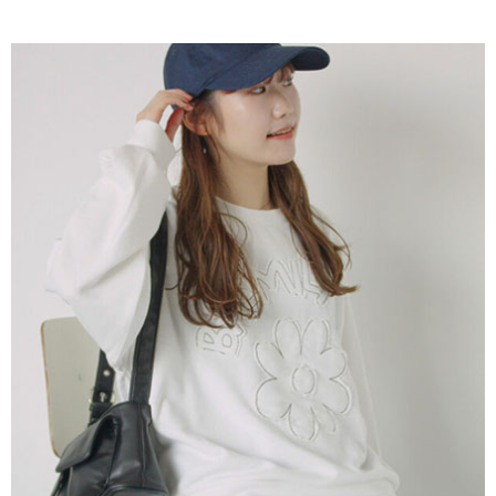
AFTEE先享後付是「在收到商品之後才付款」的支付方式。 讓您購物簡單
3.實際核准額度、可分期數及費用金額請依後續交易確認頁面所載為準。
便利好安心！
4.訂單成立30分鐘內，如未前往確認交易或遇審核未通過，訂單將自動取
１．簡單：不需註冊會員、不需綁卡、不需儲值。
運送方式
消。如遇「轉專審核」未通過狀況，表示未達大哥付你分期系統評分，恕無
２．便利：只要手機號碼，簡訊認證，即可結帳。
法說明評估內容。
３．安心：先確認商品／服務後，再付款。
全家取貨付款
【繳款方式說明】
1.分期款項不併入電信帳單，「大哥付你分期」於每月結算日後寄送繳費提
每筆NT$60，滿NT$1,500(含以上)免運費
【「AFTEE先享後付」結帳流程】
醒簡訊。
１．於結帳方式選擇「AFTEE先享後付」後，將跳轉至「AFTEE先享後付」
2.透過簡訊連結打開帳單後，可選擇「超商條碼／台灣大直營門市／銀行轉
全家純取貨
結帳頁面，進行簡訊認證並確認金額後，即可完成結帳。
帳／街口支付／iPASS MONEY」等通路繳費。
２．訂單成立數日內，您將收到繳費通知簡訊。
每筆NT$60，滿NT$1,500(含以上)免運費
３．收到繳費通知簡訊後14天內，點擊此簡訊中的連結，可透過四大超商／
【注意事項】
ATM／網路銀行／等多元方式進行付款，方視為交易完成。
萊爾富取貨付款
1.本服務係由「台灣大哥大股份有限公司」（以下簡稱本公司）所提供，讓
※ 請注意：結帳手續完成當下不需立刻繳費，但若您需要取消訂單，請聯絡
用戶於交易時，得透過本服務購買商品或服務，並由商店將買賣／分期付款
每筆NT$60，滿NT$1,500(含以上)免運費
購買商品的店家。未經商家同意取消之訂單仍視為有效，需透過AFTEE先享
買賣價金債權讓與本公司後，依約使用本公司帳單繳交帳款。
後付繳納相關費用。
2.基於同意付款使用「大哥付你分期」之契約關係目的，商店將以您的個人
萊爾富純取貨
※ 交易是否成功請以「AFTEE先享後付 」之結帳頁面顯示為準，若有關於
資料（包含姓名、電話或地址）提供予台灣大哥大進項蒐集、處理及利用，
是否繳費成功／繳費後需取消欲退款等相關疑問，請聯繫「AFTEE先享後付
每筆NT$60，滿NT$1,500(含以上)免運費
由本公司與您本人進行分期帳單所需資料之確認、核對及更正。
客戶支援中心」
https://netprotections.freshdesk.com/support/home
3.完整用戶服務條款，請詳閱以下連結：
https://oppay.tw/userRule
7-11取貨付款
【注意事項】
１．透過由恩沛科技股份有限公司提供之「AFTEE先享後付」服務完成之交
每筆NT$60，滿NT$1,500(含以上)免運費
易，需依本服務之必要範圍內提供個人資料，並將交易相關給付款項請求債
權轉讓予恩沛科技股份有限公司。
7-11純取貨
２．關於個人資料處理事宜，請瀏覽以下網址：
每筆NT$60，滿NT$1,500(含以上)免運費
https://aftee.tw/terms/#terms3