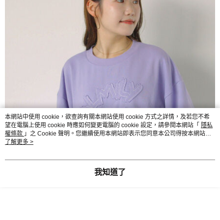
本網站中使用 cookie，欲查詢有關本網站使用 cookie 方式之詳情，及若您不希
望在電腦上使用 cookie 時應如何變更電腦的 cookie 設定，請參閱本網站「
隱私
權條款
」之 Cookie 聲明。您繼續使用本網站即表示您同意本公司得按本網站使
用條款之 Cookie 聲明使用 cookie。
了解更多 >
我知道了