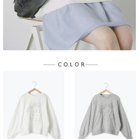
３．未成年的使用者請事先徵得法定代理人或監護人之同意方可使用
宅配
「AFTEE先享後付」，若未經同意申辦者引起之損失，本公司不負相關責
任。
每筆NT$90，滿NT$1,500(含以上)免運費
４．使用「AFTEE先享後付」時，將依據個別帳號之用戶狀況，依本公司即
時審查核予不同之上限額度；若仍有額度不足之情形，本公司將視審查結果
請求用戶進行身份認證。
５．嚴禁一人註冊多個帳號或使用他人資訊註冊。若發現惡意使用之情形，
恩沛科技股份有限公司將有權停止該用戶之使用額度並採取法律行動。