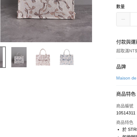
數量
付款與運
超取滿NT$
付款方式
品牌
信用卡一
Maison d
信用卡分
商品特色
3 期 
商品編號
合作金
超商取貨
10514311
華南商
LINE Pay
上海商
商品特色
國泰世
於 STR
Apple Pay
臺灣中