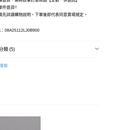
理退貨，需將該筆訂單商品【全數一併退回】
台灣）商業銀行
華泰商業銀行
件退貨!!
業銀行
遠東國際商業銀行
請先詳讀購物說明，下單後即代表同意賣場規定。
業銀行
永豐商業銀行
業銀行
星展（台灣）商業銀行
際商業銀行
中國信託商業銀行
y
08A25112LJ0B900
天信用卡公司
分期
類 (5)
你分期使用說明】
享後付
由台灣大哥大提供，台灣大哥大用戶可立即使用無須另外申請。
e FLEUR
BAG / 包包
式選擇「大哥付你分期」，訂單成立後會自動跳轉到大哥付的交易
客服
證手機門號後，選擇欲分期的期數、繳款截止日，確認付款後即
FTEE先享後付」】
包
。
先享後付是「在收到商品之後才付款」的支付方式。 讓您購物簡單
准額度、可分期數及費用金額請依後續交易確認頁面所載為準。
心！
e FLEUR
ALL ITEMS
立30分鐘內，如未前往確認交易或遇審核未通過，訂單將自動取
：不需註冊會員、不需綁卡、不需儲值。
「轉專審核」未通過狀況，表示未達大哥付你分期系統評分，恕
OWN
Maison de FLEUR
：只要手機號碼，簡訊認證，即可結帳。
評估內容。
：先確認商品／服務後，再付款。
MS
Maison de FLEUR ➯ 7折
式說明】
付款
項不併入電信帳單，「大哥付你分期」於每月結算日後寄送繳費提
EE先享後付」結帳流程】
0，滿NT$1,500(含以上)免運費
方式選擇「AFTEE先享後付」後，將跳轉至「AFTEE先享後
訊連結打開帳單後，可選擇「超商條碼／台灣大直營門市／銀行轉
頁面，進行簡訊認證並確認金額後，即可完成結帳。
付／iPASS MONEY」等通路繳費。
貨
成立數日內，您將收到繳費通知簡訊。
費通知簡訊後14天內，點擊此簡訊中的連結，可透過四大超商
0，滿NT$1,500(含以上)免運費