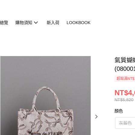
總覽
購物須知
新入荷
LOOKBOOK
氣質蝴
(08000
超取滿NT$
NT$4,
NT$5,820
顏色
灰藍色