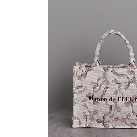
【注意事
／ATM／
1.本服務
※ 請注意
萊爾富取
用戶於交
絡購買商品
款買賣價
先享後付
每筆NT$6
2.基於同
※ 交易是
資料（包
是否繳費成
萊爾富純
用，由本
付客戶支
每筆NT$6
3.完整用
【注意事
7-11取貨
１．透過由
交易，需
每筆NT$6
求債權轉
２．關於
7-11純取
https://aft
每筆NT$6
３．未成
「AFTE
宅配
任。
４．使用「
每筆NT$9
即時審查
結果請求
５．嚴禁
形，恩沛
動。