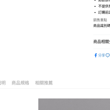
如欲辦
匯豐（
街口支付
不提供單
聯邦商
訂購前
元大商
悠遊付
玉山商
銷售重點
台新國
Google Pa
商品識別碼：
台灣樂
大哥付你
相關說明
商品相關分
【大哥付
AFTEE先
1.本服務
Maison d
2.付款方
相關說明
分享
流程，驗
【關於「A
BAG / 包
ATM付款
完成交易
AFTEE
3.實際核
便利好安
Maison d
4.訂單成
１．簡單
消。如遇
PRICE D
２．便利
運送方式
無法說明
３．安心
說明
商品規格
相關推薦
SALE ITE
【繳款方
全家取貨
1.分期款
【「AFT
醒簡訊。
每筆NT$6
１．於結帳
2.透過簡
付」結帳
帳／街口支
全家純取
２．訂單
３．收到繳
每筆NT$6