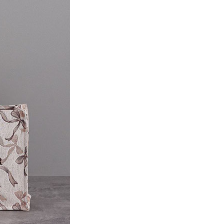
項】
網路銀行／等多元方式進行付款，方視為交易完成。
係由「台灣大哥大股份有限公司」（以下簡稱本公司）所提供，讓
：結帳手續完成當下不需立刻繳費，但若您需要取消訂單，請聯
貨付款
易時，得透過本服務購買商品或服務，並由商店將買賣／分期付
的店家。未經商家同意取消之訂單仍視為有效，需透過AFTEE
金債權讓與本公司後，依約使用本公司帳單繳交帳款。
繳納相關費用。
0，滿NT$1,500(含以上)免運費
意付款使用「大哥付你分期」之契約關係目的，商店將以您的個人
否成功請以「AFTEE先享後付 」之結帳頁面顯示為準，若有關於
含姓名、電話或地址）提供予台灣大哥大進項蒐集、處理及利
功／繳費後需取消欲退款等相關疑問，請聯繫「AFTEE先享後
取貨
公司與您本人進行分期帳單所需資料之確認、核對及更正。
援中心」
https://netprotections.freshdesk.com/support/home
0，滿NT$1,500(含以上)免運費
戶服務條款，請詳閱以下連結：
https://oppay.tw/userRule
項】
付款
恩沛科技股份有限公司提供之「AFTEE先享後付」服務完成之
依本服務之必要範圍內提供個人資料，並將交易相關給付款項請
0，滿NT$1,500(含以上)免運費
讓予恩沛科技股份有限公司。
個人資料處理事宜，請瀏覽以下網址：
貨
ee.tw/terms/#terms3
0，滿NT$1,500(含以上)免運費
年的使用者請事先徵得法定代理人或監護人之同意方可使用
E先享後付」，若未經同意申辦者引起之損失，本公司不負相關責
AFTEE先享後付」時，將依據個別帳號之用戶狀況，依本公司
0，滿NT$1,500(含以上)免運費
核予不同之上限額度；若仍有額度不足之情形，本公司將視審查
用戶進行身份認證。
一人註冊多個帳號或使用他人資訊註冊。若發現惡意使用之情
科技股份有限公司將有權停止該用戶之使用額度並採取法律行