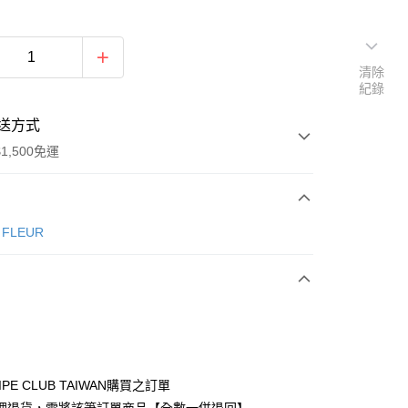
清除
紀錄
送方式
1,500免運
次付款
e FLEUR
期付款
0 利率 每期
NT$1,940
21家銀行
庫商業銀行
第一商業銀行
付款
業銀行
彰化商業銀行
業儲蓄銀行
台北富邦商業銀行
華商業銀行
兆豐國際商業銀行
IPE CLUB TAIWAN購買之訂單
小企業銀行
台中商業銀行