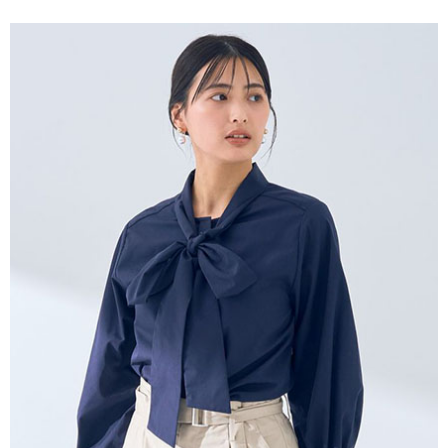
便利好安心！
4.訂單成立30分鐘內，如未前往確認交易或遇審核未通過，訂單將自動取
１．簡單：不需註冊會員、不需綁卡、不需儲值。
運送方式
消。如遇「轉專審核」未通過狀況，表示未達大哥付你分期系統評分，恕無
２．便利：只要手機號碼，簡訊認證，即可結帳。
法說明評估內容。
３．安心：先確認商品／服務後，再付款。
全家取貨付款
【繳款方式說明】
1.分期款項不併入電信帳單，「大哥付你分期」於每月結算日後寄送繳費提
每筆NT$60，滿NT$388(含以上)免運費
【「AFTEE先享後付」結帳流程】
醒簡訊。
１．於結帳方式選擇「AFTEE先享後付」後，將跳轉至「AFTEE先享後付」
2.透過簡訊連結打開帳單後，可選擇「超商條碼／台灣大直營門市／銀行轉
全家純取貨
結帳頁面，進行簡訊認證並確認金額後，即可完成結帳。
帳／街口支付／iPASS MONEY」等通路繳費。
２．訂單成立數日內，您將收到繳費通知簡訊。
每筆NT$60，滿NT$388(含以上)免運費
３．收到繳費通知簡訊後14天內，點擊此簡訊中的連結，可透過四大超商／
【注意事項】
ATM／網路銀行／等多元方式進行付款，方視為交易完成。
萊爾富取貨付款
1.本服務係由「台灣大哥大股份有限公司」（以下簡稱本公司）所提供，讓
※ 請注意：結帳手續完成當下不需立刻繳費，但若您需要取消訂單，請聯絡
用戶於交易時，得透過本服務購買商品或服務，並由商店將買賣／分期付款
每筆NT$60，滿NT$888(含以上)免運費
購買商品的店家。未經商家同意取消之訂單仍視為有效，需透過AFTEE先享
買賣價金債權讓與本公司後，依約使用本公司帳單繳交帳款。
後付繳納相關費用。
2.基於同意付款使用「大哥付你分期」之契約關係目的，商店將以您的個人
萊爾富純取貨
※ 交易是否成功請以「AFTEE先享後付 」之結帳頁面顯示為準，若有關於
資料（包含姓名、電話或地址）提供予台灣大哥大進項蒐集、處理及利用，
是否繳費成功／繳費後需取消欲退款等相關疑問，請聯繫「AFTEE先享後付
每筆NT$60，滿NT$888(含以上)免運費
由本公司與您本人進行分期帳單所需資料之確認、核對及更正。
客戶支援中心」
https://netprotections.freshdesk.com/support/home
3.完整用戶服務條款，請詳閱以下連結：
https://oppay.tw/userRule
7-11取貨付款
【注意事項】
１．透過由恩沛科技股份有限公司提供之「AFTEE先享後付」服務完成之交
每筆NT$60，滿NT$888(含以上)免運費
易，需依本服務之必要範圍內提供個人資料，並將交易相關給付款項請求債
權轉讓予恩沛科技股份有限公司。
7-11純取貨
２．關於個人資料處理事宜，請瀏覽以下網址：
每筆NT$60，滿NT$888(含以上)免運費
https://aftee.tw/terms/#terms3
３．未成年的使用者請事先徵得法定代理人或監護人之同意方可使用