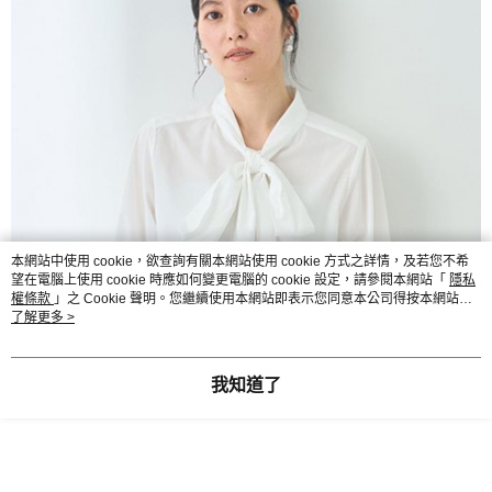
本網站中使用 cookie，欲查詢有關本網站使用 cookie 方式之詳情，及若您不希
望在電腦上使用 cookie 時應如何變更電腦的 cookie 設定，請參閱本網站「
隱私
權條款
」之 Cookie 聲明。您繼續使用本網站即表示您同意本公司得按本網站使
用條款之 Cookie 聲明使用 cookie。
了解更多 >
我知道了