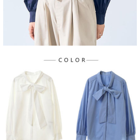
宅配
「AFTEE先享後付」，若未經同意申辦者引起之損失，本公司不負相關責
任。
每筆NT$90，滿NT$888(含以上)免運費
４．使用「AFTEE先享後付」時，將依據個別帳號之用戶狀況，依本公司即
時審查核予不同之上限額度；若仍有額度不足之情形，本公司將視審查結果
請求用戶進行身份認證。
５．嚴禁一人註冊多個帳號或使用他人資訊註冊。若發現惡意使用之情形，
恩沛科技股份有限公司將有權停止該用戶之使用額度並採取法律行動。