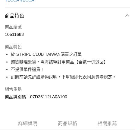
YECCA VECCA
信用卡分期付款
3 期 0 利率 每期
NT$1,093
21家銀行
商品特色
合作金庫商業銀行
第一商業銀行
超商取貨付款
商品編號
華南商業銀行
彰化商業銀行
10511683
LINE Pay
上海商業儲蓄銀行
台北富邦商業銀行
國泰世華商業銀行
兆豐國際商業銀行
商品特色
Apple Pay
臺灣中小企業銀行
台中商業銀行
於 STRIPE CLUB TAIWAN購買之訂單
匯豐（台灣）商業銀行
華泰商業銀行
街口支付
如欲辦理退貨，需將該筆訂單商品【全數一併退回】
聯邦商業銀行
遠東國際商業銀行
元大商業銀行
永豐商業銀行
不提供單件退貨!!
悠遊付
玉山商業銀行
星展（台灣）商業銀行
訂購前請先詳讀購物說明，下單後即代表同意賣場規定。
台新國際商業銀行
中國信託商業銀行
Google Pay
台灣樂天信用卡公司
銷售重點
大哥付你分期
商品識別碼：07D25112LA0A100
相關說明
【大哥付你分期使用說明】
AFTEE先享後付
1.本服務由台灣大哥大提供，台灣大哥大用戶可立即使用無須另外申請。
2.付款方式選擇「大哥付你分期」，訂單成立後會自動跳轉到大哥付的交易
相關說明
詳細說明
商品規格
相關推薦
流程，驗證手機門號後，選擇欲分期的期數、繳款截止日，確認付款後即完
【關於「AFTEE先享後付」】
成交易。
ATM付款
AFTEE先享後付是「在收到商品之後才付款」的支付方式。 讓您購物簡單
3.實際核准額度、可分期數及費用金額請依後續交易確認頁面所載為準。