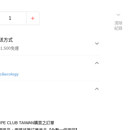
清除
紀錄
送方式
1,500免運
次付款
ic&ecology
期付款
0 利率 每期
NT$870
21家銀行
庫商業銀行
第一商業銀行
付款
業銀行
彰化商業銀行
業儲蓄銀行
台北富邦商業銀行
華商業銀行
兆豐國際商業銀行
IPE CLUB TAIWAN購買之訂單
小企業銀行
台中商業銀行