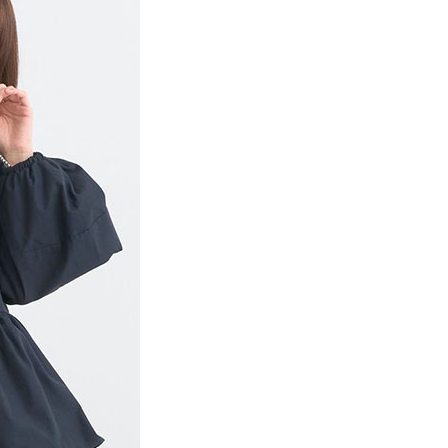
項】
網路銀行／等多元方式進行付款，方視為交易完成。
係由「台灣大哥大股份有限公司」（以下簡稱本公司）所提供，讓
：結帳手續完成當下不需立刻繳費，但若您需要取消訂單，請聯
貨付款
易時，得透過本服務購買商品或服務，並由商店將買賣／分期付
的店家。未經商家同意取消之訂單仍視為有效，需透過AFTEE
金債權讓與本公司後，依約使用本公司帳單繳交帳款。
繳納相關費用。
0，滿NT$1,500(含以上)免運費
意付款使用「大哥付你分期」之契約關係目的，商店將以您的個人
否成功請以「AFTEE先享後付 」之結帳頁面顯示為準，若有關於
含姓名、電話或地址）提供予台灣大哥大進項蒐集、處理及利
功／繳費後需取消欲退款等相關疑問，請聯繫「AFTEE先享後
取貨
公司與您本人進行分期帳單所需資料之確認、核對及更正。
援中心」
https://netprotections.freshdesk.com/support/home
0，滿NT$1,500(含以上)免運費
戶服務條款，請詳閱以下連結：
https://oppay.tw/userRule
項】
付款
恩沛科技股份有限公司提供之「AFTEE先享後付」服務完成之
依本服務之必要範圍內提供個人資料，並將交易相關給付款項請
0，滿NT$1,500(含以上)免運費
讓予恩沛科技股份有限公司。
個人資料處理事宜，請瀏覽以下網址：
貨
ee.tw/terms/#terms3
0，滿NT$1,500(含以上)免運費
年的使用者請事先徵得法定代理人或監護人之同意方可使用
E先享後付」，若未經同意申辦者引起之損失，本公司不負相關責
AFTEE先享後付」時，將依據個別帳號之用戶狀況，依本公司
0，滿NT$1,500(含以上)免運費
核予不同之上限額度；若仍有額度不足之情形，本公司將視審查
用戶進行身份認證。
一人註冊多個帳號或使用他人資訊註冊。若發現惡意使用之情
科技股份有限公司將有權停止該用戶之使用額度並採取法律行