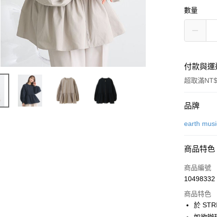
數量
付款與運
超取滿NT$
付款方式
品牌
信用卡一
earth mus
信用卡分
商品特色
3 期 
商品編號
合作金
超商取貨
10498332
華南商
LINE Pay
上海商
商品特色
國泰世
於 STR
Apple Pay
臺灣中