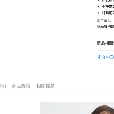
如欲辦
匯豐（
街口支付
不提供單
聯邦商
訂購前
元大商
悠遊付
玉山商
銷售重點
台新國
Google Pa
商品識別碼：
台灣樂
大哥付你
相關說明
商品相關分
【大哥付
AFTEE先
1.本服務
earth musi
2.付款方
相關說明
分享
流程，驗
【關於「A
OUTER /
ATM付款
完成交易
AFTEE
3.實際核
便利好安
earth musi
4.訂單成
１．簡單
消。如遇
earth musi
２．便利
運送方式
無法說明
３．安心
說明
商品規格
相關推薦
PRICE D
【繳款方
全家取貨
1.分期款
【「AFT
SALE ITE
醒簡訊。
每筆NT$6
１．於結帳
2.透過簡
付」結帳
SALE ITE
帳／街口支
全家純取
２．訂單
３．收到繳
每筆NT$6