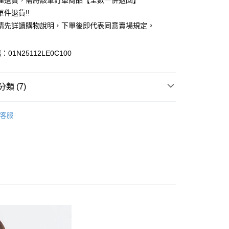
理退貨，需將該筆訂單商品【全數一併退回】
台灣）商業銀行
華泰商業銀行
件退貨!!
業銀行
遠東國際商業銀行
請先詳讀購物說明，下單後即代表同意賣場規定。
業銀行
永豐商業銀行
業銀行
星展（台灣）商業銀行
際商業銀行
中國信託商業銀行
y
01N25112LE0C100
天信用卡公司
分期
類 (7)
你分期使用說明】
享後付
由台灣大哥大提供，台灣大哥大用戶可立即使用無須另外申請。
c & ecology
ENTRY BASIC
式選擇「大哥付你分期」，訂單成立後會自動跳轉到大哥付的交易
客服
證手機門號後，選擇欲分期的期數、繳款截止日，確認付款後即
FTEE先享後付」】
 外套
。
先享後付是「在收到商品之後才付款」的支付方式。 讓您購物簡單
准額度、可分期數及費用金額請依後續交易確認頁面所載為準。
心！
c & ecology
ALL ITEMS
立30分鐘內，如未前往確認交易或遇審核未通過，訂單將自動取
：不需註冊會員、不需綁卡、不需儲值。
「轉專審核」未通過狀況，表示未達大哥付你分期系統評分，恕
c & ecology
OUTER / 外套
：只要手機號碼，簡訊認證，即可結帳。
評估內容。
：先確認商品／服務後，再付款。
OWN
earth music&ecology
式說明】
付款
項不併入電信帳單，「大哥付你分期」於每月結算日後寄送繳費提
EE先享後付」結帳流程】
MS
單筆滿$1688現抵$200
0，滿NT$1,500(含以上)免運費
方式選擇「AFTEE先享後付」後，將跳轉至「AFTEE先享後
訊連結打開帳單後，可選擇「超商條碼／台灣大直營門市／銀行轉
頁面，進行簡訊認證並確認金額後，即可完成結帳。
MS
WEB限定 ➯ 45折
付／iPASS MONEY」等通路繳費。
貨
成立數日內，您將收到繳費通知簡訊。
費通知簡訊後14天內，點擊此簡訊中的連結，可透過四大超商
0，滿NT$1,500(含以上)免運費