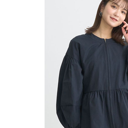
【注意事
／ATM／
1.本服務
※ 請注意
萊爾富取
用戶於交
絡購買商品
款買賣價
先享後付
每筆NT$6
2.基於同
※ 交易是
資料（包
是否繳費成
萊爾富純
用，由本
付客戶支
每筆NT$6
3.完整用
【注意事
7-11取貨
１．透過由
交易，需
每筆NT$6
求債權轉
２．關於
7-11純取
https://aft
每筆NT$6
３．未成
「AFTE
宅配
任。
４．使用「
每筆NT$9
即時審查
結果請求
５．嚴禁
形，恩沛
動。