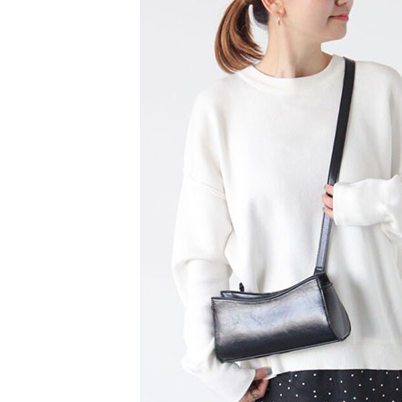
1.本服務
※ 請注意
萊爾富取
用戶於交
絡購買商品
款買賣價
先享後付
每筆NT$6
2.基於同
※ 交易是
資料（包
是否繳費成
萊爾富純
用，由本
付客戶支
每筆NT$6
3.完整用
【注意事
7-11取貨
１．透過由
交易，需
每筆NT$6
求債權轉
２．關於
7-11純取
https://aft
每筆NT$6
３．未成
「AFTE
宅配
任。
４．使用「
每筆NT$9
即時審查
結果請求
５．嚴禁
形，恩沛
動。