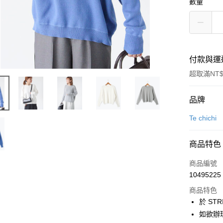
數量
付款與運
超取滿NT$
付款方式
品牌
信用卡一
Te chichi
信用卡分
商品特色
3 期 
商品編號
合作金
超商取貨
10495225
華南商
LINE Pay
上海商
商品特色
國泰世
於 STR
Apple Pay
臺灣中
如欲辦
匯豐（