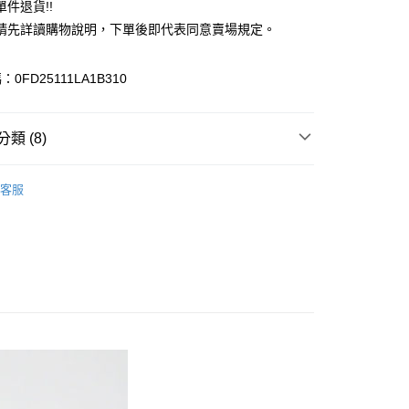
件退貨!!
業銀行
遠東國際商業銀行
請先詳讀購物說明，下單後即代表同意賣場規定。
業銀行
永豐商業銀行
業銀行
星展（台灣）商業銀行
際商業銀行
中國信託商業銀行
y
0FD25111LA1B310
天信用卡公司
分期
類 (8)
你分期使用說明】
享後付
由台灣大哥大提供，台灣大哥大用戶可立即使用無須另外申請。
Lugnoncure
式選擇「大哥付你分期」，訂單成立後會自動跳轉到大哥付的交易
客服
證手機門號後，選擇欲分期的期數、繳款截止日，確認付款後即
FTEE先享後付」】
上衣
。
先享後付是「在收到商品之後才付款」的支付方式。 讓您購物簡單
准額度、可分期數及費用金額請依後續交易確認頁面所載為準。
心！
ALL ITEMS
立30分鐘內，如未前往確認交易或遇審核未通過，訂單將自動取
：不需註冊會員、不需綁卡、不需儲值。
「轉專審核」未通過狀況，表示未達大哥付你分期系統評分，恕
TOP / 上衣
：只要手機號碼，簡訊認證，即可結帳。
評估內容。
：先確認商品／服務後，再付款。
OWN
Te chichi
式說明】
付款
項不併入電信帳單，「大哥付你分期」於每月結算日後寄送繳費提
EE先享後付」結帳流程】
MS
單筆滿$888現抵$88
0，滿NT$388(含以上)免運費
方式選擇「AFTEE先享後付」後，將跳轉至「AFTEE先享後
訊連結打開帳單後，可選擇「超商條碼／台灣大直營門市／銀行轉
頁面，進行簡訊認證並確認金額後，即可完成結帳。
MS
藍色特搜&褲子 ➯ 35折
付／iPASS MONEY」等通路繳費。
貨
成立數日內，您將收到繳費通知簡訊。
費通知簡訊後14天內，點擊此簡訊中的連結，可透過四大超商
MS
WEB限定 ➯ 45折
0，滿NT$388(含以上)免運費
項】
網路銀行／等多元方式進行付款，方視為交易完成。