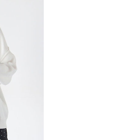
係由「台灣大哥大股份有限公司」（以下簡稱本公司）所提供，讓
：結帳手續完成當下不需立刻繳費，但若您需要取消訂單，請聯
貨付款
易時，得透過本服務購買商品或服務，並由商店將買賣／分期付
的店家。未經商家同意取消之訂單仍視為有效，需透過AFTEE
金債權讓與本公司後，依約使用本公司帳單繳交帳款。
繳納相關費用。
0，滿NT$888(含以上)免運費
意付款使用「大哥付你分期」之契約關係目的，商店將以您的個人
否成功請以「AFTEE先享後付 」之結帳頁面顯示為準，若有關於
含姓名、電話或地址）提供予台灣大哥大進項蒐集、處理及利
功／繳費後需取消欲退款等相關疑問，請聯繫「AFTEE先享後
取貨
公司與您本人進行分期帳單所需資料之確認、核對及更正。
援中心」
https://netprotections.freshdesk.com/support/home
0，滿NT$888(含以上)免運費
戶服務條款，請詳閱以下連結：
https://oppay.tw/userRule
項】
付款
恩沛科技股份有限公司提供之「AFTEE先享後付」服務完成之
依本服務之必要範圍內提供個人資料，並將交易相關給付款項請
0，滿NT$888(含以上)免運費
讓予恩沛科技股份有限公司。
個人資料處理事宜，請瀏覽以下網址：
貨
ee.tw/terms/#terms3
0，滿NT$888(含以上)免運費
年的使用者請事先徵得法定代理人或監護人之同意方可使用
E先享後付」，若未經同意申辦者引起之損失，本公司不負相關責
AFTEE先享後付」時，將依據個別帳號之用戶狀況，依本公司
0，滿NT$888(含以上)免運費
核予不同之上限額度；若仍有額度不足之情形，本公司將視審查
用戶進行身份認證。
一人註冊多個帳號或使用他人資訊註冊。若發現惡意使用之情
科技股份有限公司將有權停止該用戶之使用額度並採取法律行