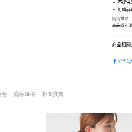
街口支付
不提供單
聯邦商
訂購前
元大商
悠遊付
玉山商
銷售重點
台新國
Google Pa
商品識別碼：
台灣樂
大哥付你
相關說明
商品相關分
【大哥付
AFTEE先
1.本服務
Te chichi
2.付款方
相關說明
分享
流程，驗
【關於「A
TOPS / 
ATM付款
完成交易
AFTEE
3.實際核
便利好安
Te chichi
4.訂單成
１．簡單
消。如遇
Te chichi
２．便利
運送方式
無法說明
３．安心
說明
商品規格
相關推薦
PRICE D
【繳款方
全家取貨
1.分期款
【「AFT
SALE ITE
醒簡訊。
每筆NT$6
１．於結帳
2.透過簡
付」結帳
SALE ITE
帳／街口支
全家純取
２．訂單
３．收到繳
SALE ITE
每筆NT$6
【注意事
／ATM／