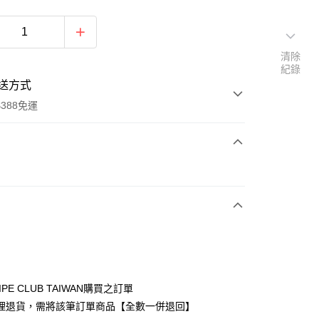
清除
紀錄
送方式
388免運
次付款
期付款
0 利率 每期
NT$923
21家銀行
庫商業銀行
第一商業銀行
付款
業銀行
彰化商業銀行
業儲蓄銀行
台北富邦商業銀行
華商業銀行
兆豐國際商業銀行
IPE CLUB TAIWAN購買之訂單
小企業銀行
台中商業銀行
理退貨，需將該筆訂單商品【全數一併退回】
台灣）商業銀行
華泰商業銀行