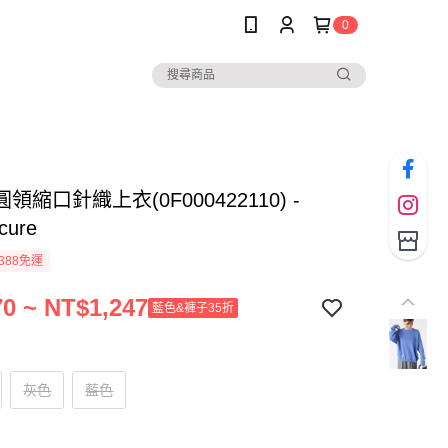
0
領縮口針織上衣(0F000422110) -
cure
388免運
0 ~ NT$1,247
藍色&褲子35折
灰色
藍色