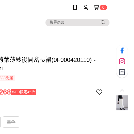
0
葉薄紗後開岔長裙(0F000420110) -
hi
388免運
268
WEB限定45折
黑色