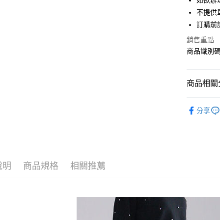
如欲辦
匯豐（
街口支付
不提供單
聯邦商
訂購前
元大商
悠遊付
玉山商
銷售重點
台新國
Google Pa
商品識別碼：
台灣樂
大哥付你
相關說明
商品相關分
【大哥付
AFTEE先
1.本服務
Te chichi
2.付款方
相關說明
分享
流程，驗
【關於「A
SKIRT / 
ATM付款
完成交易
AFTEE
3.實際核
便利好安
Te chichi
4.訂單成
１．簡單
消。如遇
PRICE D
２．便利
運送方式
無法說明
３．安心
說明
商品規格
相關推薦
SALE ITE
【繳款方
全家取貨
1.分期款
【「AFT
SALE ITE
醒簡訊。
每筆NT$6
１．於結帳
2.透過簡
付」結帳
帳／街口支
全家純取
２．訂單
３．收到繳
每筆NT$6