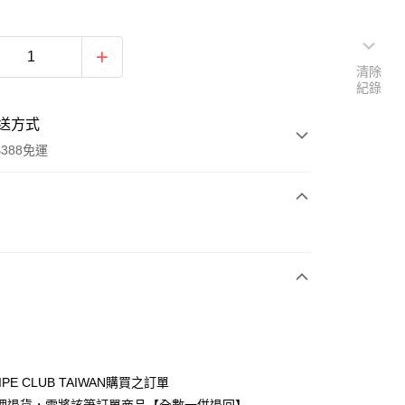
清除
紀錄
送方式
388免運
次付款
期付款
0 利率 每期
NT$1,680
21家銀行
庫商業銀行
第一商業銀行
付款
業銀行
彰化商業銀行
業儲蓄銀行
台北富邦商業銀行
華商業銀行
兆豐國際商業銀行
IPE CLUB TAIWAN購買之訂單
小企業銀行
台中商業銀行