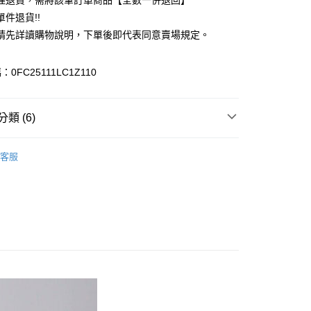
理退貨，需將該筆訂單商品【全數一併退回】
台灣）商業銀行
華泰商業銀行
件退貨!!
業銀行
遠東國際商業銀行
請先詳讀購物說明，下單後即代表同意賣場規定。
業銀行
永豐商業銀行
業銀行
星展（台灣）商業銀行
際商業銀行
中國信託商業銀行
y
0FC25111LC1Z110
天信用卡公司
分期
類 (6)
你分期使用說明】
享後付
由台灣大哥大提供，台灣大哥大用戶可立即使用無須另外申請。
SKIRT / 裙子
式選擇「大哥付你分期」，訂單成立後會自動跳轉到大哥付的交易
客服
證手機門號後，選擇欲分期的期數、繳款截止日，確認付款後即
FTEE先享後付」】
裙子
。
先享後付是「在收到商品之後才付款」的支付方式。 讓您購物簡單
准額度、可分期數及費用金額請依後續交易確認頁面所載為準。
心！
ALL ITEMS
立30分鐘內，如未前往確認交易或遇審核未通過，訂單將自動取
：不需註冊會員、不需綁卡、不需儲值。
「轉專審核」未通過狀況，表示未達大哥付你分期系統評分，恕
OWN
Te chichi
：只要手機號碼，簡訊認證，即可結帳。
評估內容。
：先確認商品／服務後，再付款。
MS
單筆滿$888現抵$88
式說明】
付款
項不併入電信帳單，「大哥付你分期」於每月結算日後寄送繳費提
EE先享後付」結帳流程】
MS
WEB限定 ➯ 45折
0，滿NT$388(含以上)免運費
方式選擇「AFTEE先享後付」後，將跳轉至「AFTEE先享後
訊連結打開帳單後，可選擇「超商條碼／台灣大直營門市／銀行轉
頁面，進行簡訊認證並確認金額後，即可完成結帳。
付／iPASS MONEY」等通路繳費。
貨
成立數日內，您將收到繳費通知簡訊。
費通知簡訊後14天內，點擊此簡訊中的連結，可透過四大超商
0，滿NT$388(含以上)免運費