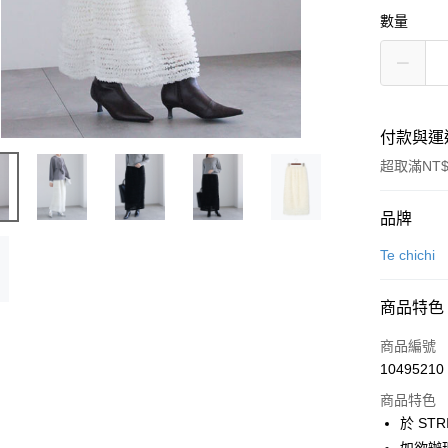
數量
付款與運
超取滿NT$
付款方式
品牌
信用卡一
Te chichi
信用卡分
商品特色
3 期 
商品編號
合作金
超商取貨
10495210
華南商
LINE Pay
上海商
商品特色
國泰世
於 STR
Apple Pay
臺灣中