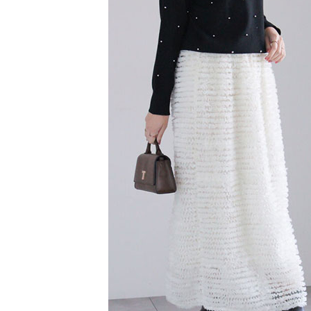
【注意事
／ATM／
1.本服務
※ 請注意
萊爾富取
用戶於交
絡購買商品
款買賣價
先享後付
每筆NT$6
2.基於同
※ 交易是
資料（包
是否繳費成
萊爾富純
用，由本
付客戶支
每筆NT$6
3.完整用
【注意事
7-11取貨
１．透過由
交易，需
每筆NT$6
求債權轉
２．關於
7-11純取
https://aft
每筆NT$6
３．未成
「AFTE
宅配
任。
４．使用「
每筆NT$9
即時審查
結果請求
５．嚴禁
形，恩沛
動。