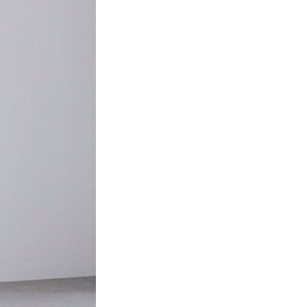
項】
網路銀行／等多元方式進行付款，方視為交易完成。
係由「台灣大哥大股份有限公司」（以下簡稱本公司）所提供，讓
：結帳手續完成當下不需立刻繳費，但若您需要取消訂單，請聯
貨付款
易時，得透過本服務購買商品或服務，並由商店將買賣／分期付
的店家。未經商家同意取消之訂單仍視為有效，需透過AFTEE
金債權讓與本公司後，依約使用本公司帳單繳交帳款。
繳納相關費用。
0，滿NT$888(含以上)免運費
意付款使用「大哥付你分期」之契約關係目的，商店將以您的個人
否成功請以「AFTEE先享後付 」之結帳頁面顯示為準，若有關於
含姓名、電話或地址）提供予台灣大哥大進項蒐集、處理及利
功／繳費後需取消欲退款等相關疑問，請聯繫「AFTEE先享後
取貨
公司與您本人進行分期帳單所需資料之確認、核對及更正。
援中心」
https://netprotections.freshdesk.com/support/home
0，滿NT$888(含以上)免運費
戶服務條款，請詳閱以下連結：
https://oppay.tw/userRule
項】
付款
恩沛科技股份有限公司提供之「AFTEE先享後付」服務完成之
依本服務之必要範圍內提供個人資料，並將交易相關給付款項請
0，滿NT$888(含以上)免運費
讓予恩沛科技股份有限公司。
個人資料處理事宜，請瀏覽以下網址：
貨
ee.tw/terms/#terms3
0，滿NT$888(含以上)免運費
年的使用者請事先徵得法定代理人或監護人之同意方可使用
E先享後付」，若未經同意申辦者引起之損失，本公司不負相關責
AFTEE先享後付」時，將依據個別帳號之用戶狀況，依本公司
0，滿NT$888(含以上)免運費
核予不同之上限額度；若仍有額度不足之情形，本公司將視審查
用戶進行身份認證。
一人註冊多個帳號或使用他人資訊註冊。若發現惡意使用之情
科技股份有限公司將有權停止該用戶之使用額度並採取法律行