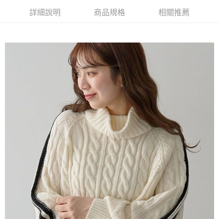
AFTEE先享後付是「在收到商品之後才付款」的支付方式。 讓您購物簡單
3.實際核准額度、可分期數及費用金額請依後續交易確認頁面所載為準。
便利好安心！
詳細說明
商品規格
相關推薦
4.訂單成立30分鐘內，如未前往確認交易或遇審核未通過，訂單將自動取
１．簡單：不需註冊會員、不需綁卡、不需儲值。
運送方式
消。如遇「轉專審核」未通過狀況，表示未達大哥付你分期系統評分，恕無
２．便利：只要手機號碼，簡訊認證，即可結帳。
法說明評估內容。
３．安心：先確認商品／服務後，再付款。
全家取貨付款
【繳款方式說明】
1.分期款項不併入電信帳單，「大哥付你分期」於每月結算日後寄送繳費提
每筆NT$60，滿NT$388(含以上)免運費
【「AFTEE先享後付」結帳流程】
醒簡訊。
１．於結帳方式選擇「AFTEE先享後付」後，將跳轉至「AFTEE先享後付」
2.透過簡訊連結打開帳單後，可選擇「超商條碼／台灣大直營門市／銀行轉
全家純取貨
結帳頁面，進行簡訊認證並確認金額後，即可完成結帳。
帳／街口支付／iPASS MONEY」等通路繳費。
２．訂單成立數日內，您將收到繳費通知簡訊。
每筆NT$60，滿NT$388(含以上)免運費
３．收到繳費通知簡訊後14天內，點擊此簡訊中的連結，可透過四大超商／
【注意事項】
ATM／網路銀行／等多元方式進行付款，方視為交易完成。
萊爾富取貨付款
1.本服務係由「台灣大哥大股份有限公司」（以下簡稱本公司）所提供，讓
※ 請注意：結帳手續完成當下不需立刻繳費，但若您需要取消訂單，請聯絡
用戶於交易時，得透過本服務購買商品或服務，並由商店將買賣／分期付款
每筆NT$60，滿NT$888(含以上)免運費
購買商品的店家。未經商家同意取消之訂單仍視為有效，需透過AFTEE先享
買賣價金債權讓與本公司後，依約使用本公司帳單繳交帳款。
後付繳納相關費用。
2.基於同意付款使用「大哥付你分期」之契約關係目的，商店將以您的個人
萊爾富純取貨
※ 交易是否成功請以「AFTEE先享後付 」之結帳頁面顯示為準，若有關於
資料（包含姓名、電話或地址）提供予台灣大哥大進項蒐集、處理及利用，
是否繳費成功／繳費後需取消欲退款等相關疑問，請聯繫「AFTEE先享後付
每筆NT$60，滿NT$888(含以上)免運費
由本公司與您本人進行分期帳單所需資料之確認、核對及更正。
客戶支援中心」
https://netprotections.freshdesk.com/support/home
3.完整用戶服務條款，請詳閱以下連結：
https://oppay.tw/userRule
7-11取貨付款
【注意事項】
１．透過由恩沛科技股份有限公司提供之「AFTEE先享後付」服務完成之交
每筆NT$60，滿NT$888(含以上)免運費
易，需依本服務之必要範圍內提供個人資料，並將交易相關給付款項請求債
權轉讓予恩沛科技股份有限公司。
7-11純取貨
２．關於個人資料處理事宜，請瀏覽以下網址：
每筆NT$60，滿NT$888(含以上)免運費
https://aftee.tw/terms/#terms3