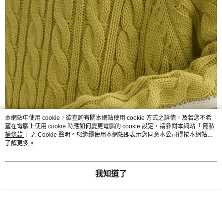
本網站中使用 cookie，欲查詢有關本網站使用 cookie 方式之詳情，及若您不希
望在電腦上使用 cookie 時應如何變更電腦的 cookie 設定，請參閱本網站「
隱私
權條款
」之 Cookie 聲明。您繼續使用本網站即表示您同意本公司得按本網站使
用條款之 Cookie 聲明使用 cookie。
了解更多 >
我知道了