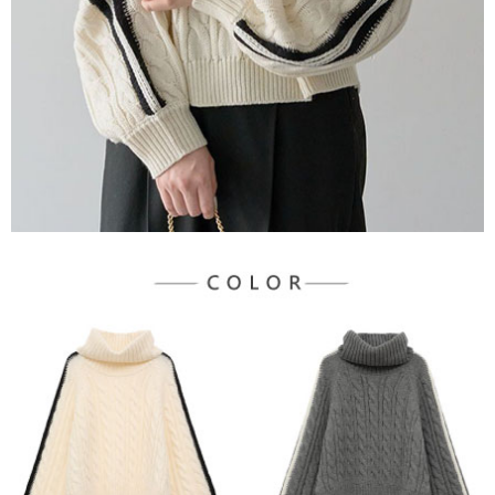
３．未成年的使用者請事先徵得法定代理人或監護人之同意方可使用
宅配
「AFTEE先享後付」，若未經同意申辦者引起之損失，本公司不負相關責
任。
每筆NT$90，滿NT$888(含以上)免運費
４．使用「AFTEE先享後付」時，將依據個別帳號之用戶狀況，依本公司即
時審查核予不同之上限額度；若仍有額度不足之情形，本公司將視審查結果
請求用戶進行身份認證。
５．嚴禁一人註冊多個帳號或使用他人資訊註冊。若發現惡意使用之情形，
恩沛科技股份有限公司將有權停止該用戶之使用額度並採取法律行動。