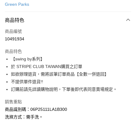
Green Parks
信用卡分期付款
3 期 0 利率 每期
NT$883
21家銀行
商品特色
合作金庫商業銀行
第一商業銀行
超商取貨付款
商品編號
華南商業銀行
彰化商業銀行
10491934
LINE Pay
上海商業儲蓄銀行
台北富邦商業銀行
國泰世華商業銀行
兆豐國際商業銀行
商品特色
Apple Pay
臺灣中小企業銀行
台中商業銀行
【swing by系列】
匯豐（台灣）商業銀行
華泰商業銀行
街口支付
於 STRIPE CLUB TAIWAN購買之訂單
聯邦商業銀行
遠東國際商業銀行
元大商業銀行
永豐商業銀行
如欲辦理退貨，需將該筆訂單商品【全數一併退回】
悠遊付
玉山商業銀行
星展（台灣）商業銀行
不提供單件退貨!!
台新國際商業銀行
中國信託商業銀行
Google Pay
訂購前請先詳讀購物說明，下單後即代表同意賣場規定。
台灣樂天信用卡公司
大哥付你分期
銷售重點
相關說明
商品識別碼：06P25111LA1B300
【大哥付你分期使用說明】
AFTEE先享後付
洗滌方式：需手洗。
1.本服務由台灣大哥大提供，台灣大哥大用戶可立即使用無須另外申請。
2.付款方式選擇「大哥付你分期」，訂單成立後會自動跳轉到大哥付的交易
相關說明
流程，驗證手機門號後，選擇欲分期的期數、繳款截止日，確認付款後即完
【關於「AFTEE先享後付」】
成交易。
ATM付款