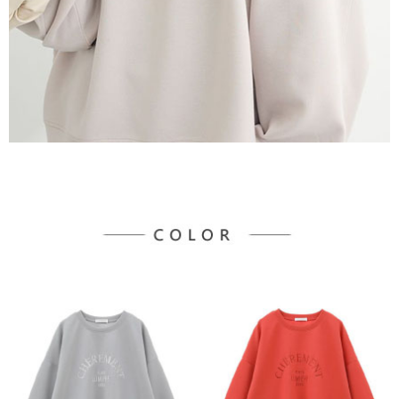
３．未成年的使用者請事先徵得法定代理人或監護人之同意方可使用
宅配
「AFTEE先享後付」，若未經同意申辦者引起之損失，本公司不負相關責
任。
每筆NT$90，滿NT$888(含以上)免運費
４．使用「AFTEE先享後付」時，將依據個別帳號之用戶狀況，依本公司即
時審查核予不同之上限額度；若仍有額度不足之情形，本公司將視審查結果
請求用戶進行身份認證。
５．嚴禁一人註冊多個帳號或使用他人資訊註冊。若發現惡意使用之情形，
恩沛科技股份有限公司將有權停止該用戶之使用額度並採取法律行動。