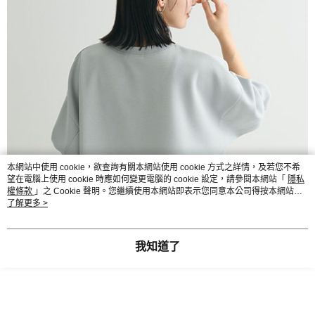
本網站中使用 cookie，欲查詢有關本網站使用 cookie 方式之詳情，及若您不希
望在電腦上使用 cookie 時應如何變更電腦的 cookie 設定，請參閱本網站「
隱私
權條款
」之 Cookie 聲明。您繼續使用本網站即表示您同意本公司得按本網站使
用條款之 Cookie 聲明使用 cookie。
了解更多 >
我知道了