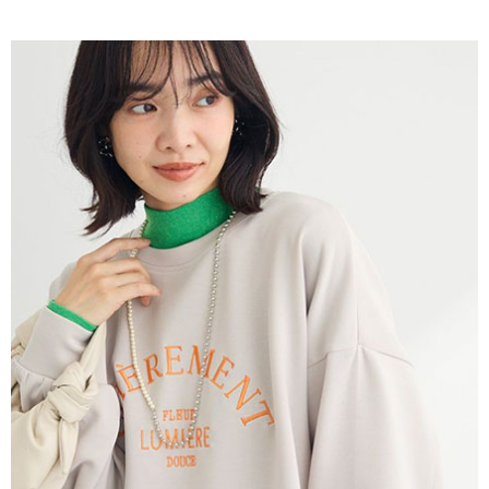
AFTEE先享後付是「在收到商品之後才付款」的支付方式。 讓您購物簡單
3.實際核准額度、可分期數及費用金額請依後續交易確認頁面所載為準。
便利好安心！
4.訂單成立30分鐘內，如未前往確認交易或遇審核未通過，訂單將自動取
１．簡單：不需註冊會員、不需綁卡、不需儲值。
運送方式
消。如遇「轉專審核」未通過狀況，表示未達大哥付你分期系統評分，恕無
２．便利：只要手機號碼，簡訊認證，即可結帳。
法說明評估內容。
３．安心：先確認商品／服務後，再付款。
全家取貨付款
【繳款方式說明】
1.分期款項不併入電信帳單，「大哥付你分期」於每月結算日後寄送繳費提
每筆NT$60，滿NT$388(含以上)免運費
【「AFTEE先享後付」結帳流程】
醒簡訊。
１．於結帳方式選擇「AFTEE先享後付」後，將跳轉至「AFTEE先享後付」
2.透過簡訊連結打開帳單後，可選擇「超商條碼／台灣大直營門市／銀行轉
全家純取貨
結帳頁面，進行簡訊認證並確認金額後，即可完成結帳。
帳／街口支付／iPASS MONEY」等通路繳費。
２．訂單成立數日內，您將收到繳費通知簡訊。
每筆NT$60，滿NT$388(含以上)免運費
３．收到繳費通知簡訊後14天內，點擊此簡訊中的連結，可透過四大超商／
【注意事項】
ATM／網路銀行／等多元方式進行付款，方視為交易完成。
萊爾富取貨付款
1.本服務係由「台灣大哥大股份有限公司」（以下簡稱本公司）所提供，讓
※ 請注意：結帳手續完成當下不需立刻繳費，但若您需要取消訂單，請聯絡
用戶於交易時，得透過本服務購買商品或服務，並由商店將買賣／分期付款
每筆NT$60，滿NT$888(含以上)免運費
購買商品的店家。未經商家同意取消之訂單仍視為有效，需透過AFTEE先享
買賣價金債權讓與本公司後，依約使用本公司帳單繳交帳款。
後付繳納相關費用。
2.基於同意付款使用「大哥付你分期」之契約關係目的，商店將以您的個人
萊爾富純取貨
※ 交易是否成功請以「AFTEE先享後付 」之結帳頁面顯示為準，若有關於
資料（包含姓名、電話或地址）提供予台灣大哥大進項蒐集、處理及利用，
是否繳費成功／繳費後需取消欲退款等相關疑問，請聯繫「AFTEE先享後付
每筆NT$60，滿NT$888(含以上)免運費
由本公司與您本人進行分期帳單所需資料之確認、核對及更正。
客戶支援中心」
https://netprotections.freshdesk.com/support/home
3.完整用戶服務條款，請詳閱以下連結：
https://oppay.tw/userRule
7-11取貨付款
【注意事項】
１．透過由恩沛科技股份有限公司提供之「AFTEE先享後付」服務完成之交
每筆NT$60，滿NT$888(含以上)免運費
易，需依本服務之必要範圍內提供個人資料，並將交易相關給付款項請求債
權轉讓予恩沛科技股份有限公司。
7-11純取貨
２．關於個人資料處理事宜，請瀏覽以下網址：
每筆NT$60，滿NT$888(含以上)免運費
https://aftee.tw/terms/#terms3