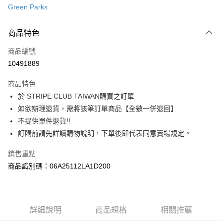
Green Parks
信用卡分期付款
3 期 0 利率 每期
NT$630
21家銀行
商品特色
合作金庫商業銀行
第一商業銀行
超商取貨付款
商品編號
華南商業銀行
彰化商業銀行
10491889
LINE Pay
上海商業儲蓄銀行
台北富邦商業銀行
國泰世華商業銀行
兆豐國際商業銀行
商品特色
Apple Pay
臺灣中小企業銀行
台中商業銀行
於 STRIPE CLUB TAIWAN購買之訂單
匯豐（台灣）商業銀行
華泰商業銀行
街口支付
如欲辦理退貨，需將該筆訂單商品【全數一併退回】
聯邦商業銀行
遠東國際商業銀行
元大商業銀行
永豐商業銀行
不提供單件退貨!!
悠遊付
玉山商業銀行
星展（台灣）商業銀行
訂購前請先詳讀購物說明，下單後即代表同意賣場規定。
台新國際商業銀行
中國信託商業銀行
Google Pay
台灣樂天信用卡公司
銷售重點
大哥付你分期
商品識別碼：06A25112LA1D200
相關說明
【大哥付你分期使用說明】
AFTEE先享後付
1.本服務由台灣大哥大提供，台灣大哥大用戶可立即使用無須另外申請。
2.付款方式選擇「大哥付你分期」，訂單成立後會自動跳轉到大哥付的交易
相關說明
詳細說明
商品規格
相關推薦
流程，驗證手機門號後，選擇欲分期的期數、繳款截止日，確認付款後即完
【關於「AFTEE先享後付」】
成交易。
ATM付款