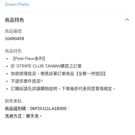
Green Parks
信用卡分期付款
3 期 0 利率 每期
NT$840
21家銀行
商品特色
合作金庫商業銀行
第一商業銀行
超商取貨付款
商品編號
華南商業銀行
彰化商業銀行
10490459
LINE Pay
上海商業儲蓄銀行
台北富邦商業銀行
國泰世華商業銀行
兆豐國際商業銀行
商品特色
Apple Pay
臺灣中小企業銀行
台中商業銀行
【Petit Fleur系列】
匯豐（台灣）商業銀行
華泰商業銀行
街口支付
於 STRIPE CLUB TAIWAN購買之訂單
聯邦商業銀行
遠東國際商業銀行
元大商業銀行
永豐商業銀行
如欲辦理退貨，需將該筆訂單商品【全數一併退回】
悠遊付
玉山商業銀行
星展（台灣）商業銀行
不提供單件退貨!!
台新國際商業銀行
中國信託商業銀行
Google Pay
訂購前請先詳讀購物說明，下單後即代表同意賣場規定。
台灣樂天信用卡公司
大哥付你分期
銷售重點
相關說明
商品識別碼：06P25111LA1B300
【大哥付你分期使用說明】
AFTEE先享後付
洗滌方式：需手洗。
1.本服務由台灣大哥大提供，台灣大哥大用戶可立即使用無須另外申請。
2.付款方式選擇「大哥付你分期」，訂單成立後會自動跳轉到大哥付的交易
相關說明
流程，驗證手機門號後，選擇欲分期的期數、繳款截止日，確認付款後即完
【關於「AFTEE先享後付」】
成交易。
ATM付款