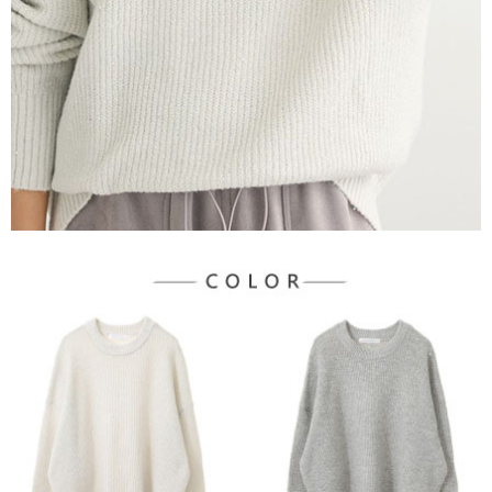
３．未成年的使用者請事先徵得法定代理人或監護人之同意方可使用
宅配
「AFTEE先享後付」，若未經同意申辦者引起之損失，本公司不負相關責
任。
每筆NT$90，滿NT$1,500(含以上)免運費
４．使用「AFTEE先享後付」時，將依據個別帳號之用戶狀況，依本公司即
時審查核予不同之上限額度；若仍有額度不足之情形，本公司將視審查結果
請求用戶進行身份認證。
５．嚴禁一人註冊多個帳號或使用他人資訊註冊。若發現惡意使用之情形，
恩沛科技股份有限公司將有權停止該用戶之使用額度並採取法律行動。