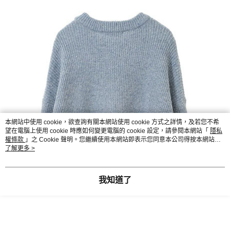
本網站中使用 cookie，欲查詢有關本網站使用 cookie 方式之詳情，及若您不希
望在電腦上使用 cookie 時應如何變更電腦的 cookie 設定，請參閱本網站「
隱私
權條款
」之 Cookie 聲明。您繼續使用本網站即表示您同意本公司得按本網站使
用條款之 Cookie 聲明使用 cookie。
了解更多 >
我知道了