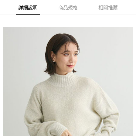
AFTEE先享後付是「在收到商品之後才付款」的支付方式。 讓您購物簡單
3.實際核准額度、可分期數及費用金額請依後續交易確認頁面所載為準。
便利好安心！
詳細說明
商品規格
相關推薦
4.訂單成立30分鐘內，如未前往確認交易或遇審核未通過，訂單將自動取
１．簡單：不需註冊會員、不需綁卡、不需儲值。
運送方式
消。如遇「轉專審核」未通過狀況，表示未達大哥付你分期系統評分，恕無
２．便利：只要手機號碼，簡訊認證，即可結帳。
法說明評估內容。
３．安心：先確認商品／服務後，再付款。
全家取貨付款
【繳款方式說明】
1.分期款項不併入電信帳單，「大哥付你分期」於每月結算日後寄送繳費提
每筆NT$60，滿NT$1,500(含以上)免運費
【「AFTEE先享後付」結帳流程】
醒簡訊。
１．於結帳方式選擇「AFTEE先享後付」後，將跳轉至「AFTEE先享後付」
2.透過簡訊連結打開帳單後，可選擇「超商條碼／台灣大直營門市／銀行轉
全家純取貨
結帳頁面，進行簡訊認證並確認金額後，即可完成結帳。
帳／街口支付／iPASS MONEY」等通路繳費。
２．訂單成立數日內，您將收到繳費通知簡訊。
每筆NT$60，滿NT$1,500(含以上)免運費
３．收到繳費通知簡訊後14天內，點擊此簡訊中的連結，可透過四大超商／
【注意事項】
ATM／網路銀行／等多元方式進行付款，方視為交易完成。
萊爾富取貨付款
1.本服務係由「台灣大哥大股份有限公司」（以下簡稱本公司）所提供，讓
※ 請注意：結帳手續完成當下不需立刻繳費，但若您需要取消訂單，請聯絡
用戶於交易時，得透過本服務購買商品或服務，並由商店將買賣／分期付款
每筆NT$60，滿NT$1,500(含以上)免運費
購買商品的店家。未經商家同意取消之訂單仍視為有效，需透過AFTEE先享
買賣價金債權讓與本公司後，依約使用本公司帳單繳交帳款。
後付繳納相關費用。
2.基於同意付款使用「大哥付你分期」之契約關係目的，商店將以您的個人
萊爾富純取貨
※ 交易是否成功請以「AFTEE先享後付 」之結帳頁面顯示為準，若有關於
資料（包含姓名、電話或地址）提供予台灣大哥大進項蒐集、處理及利用，
是否繳費成功／繳費後需取消欲退款等相關疑問，請聯繫「AFTEE先享後付
每筆NT$60，滿NT$1,500(含以上)免運費
由本公司與您本人進行分期帳單所需資料之確認、核對及更正。
客戶支援中心」
https://netprotections.freshdesk.com/support/home
3.完整用戶服務條款，請詳閱以下連結：
https://oppay.tw/userRule
7-11取貨付款
【注意事項】
１．透過由恩沛科技股份有限公司提供之「AFTEE先享後付」服務完成之交
每筆NT$60，滿NT$1,500(含以上)免運費
易，需依本服務之必要範圍內提供個人資料，並將交易相關給付款項請求債
權轉讓予恩沛科技股份有限公司。
7-11純取貨
２．關於個人資料處理事宜，請瀏覽以下網址：
每筆NT$60，滿NT$1,500(含以上)免運費
https://aftee.tw/terms/#terms3