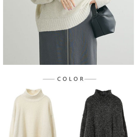
３．未成年的使用者請事先徵得法定代理人或監護人之同意方可使用
宅配
「AFTEE先享後付」，若未經同意申辦者引起之損失，本公司不負相關責
任。
每筆NT$90，滿NT$1,500(含以上)免運費
４．使用「AFTEE先享後付」時，將依據個別帳號之用戶狀況，依本公司即
時審查核予不同之上限額度；若仍有額度不足之情形，本公司將視審查結果
請求用戶進行身份認證。
５．嚴禁一人註冊多個帳號或使用他人資訊註冊。若發現惡意使用之情形，
恩沛科技股份有限公司將有權停止該用戶之使用額度並採取法律行動。