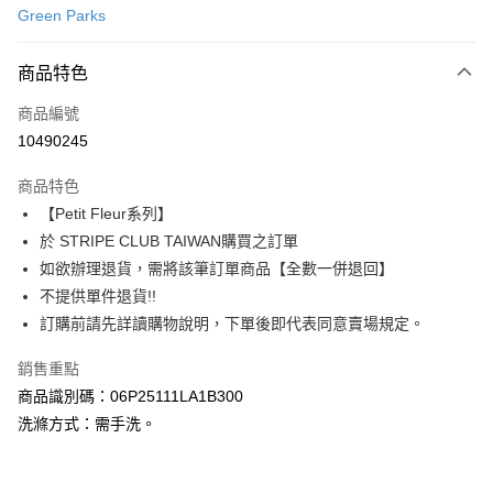
Green Parks
信用卡分期付款
3 期 0 利率 每期
NT$840
21家銀行
商品特色
合作金庫商業銀行
第一商業銀行
超商取貨付款
商品編號
華南商業銀行
彰化商業銀行
10490245
LINE Pay
上海商業儲蓄銀行
台北富邦商業銀行
國泰世華商業銀行
兆豐國際商業銀行
商品特色
Apple Pay
臺灣中小企業銀行
台中商業銀行
【Petit Fleur系列】
匯豐（台灣）商業銀行
華泰商業銀行
街口支付
於 STRIPE CLUB TAIWAN購買之訂單
聯邦商業銀行
遠東國際商業銀行
元大商業銀行
永豐商業銀行
如欲辦理退貨，需將該筆訂單商品【全數一併退回】
悠遊付
玉山商業銀行
星展（台灣）商業銀行
不提供單件退貨!!
台新國際商業銀行
中國信託商業銀行
Google Pay
訂購前請先詳讀購物說明，下單後即代表同意賣場規定。
台灣樂天信用卡公司
大哥付你分期
銷售重點
相關說明
商品識別碼：06P25111LA1B300
【大哥付你分期使用說明】
AFTEE先享後付
洗滌方式：需手洗。
1.本服務由台灣大哥大提供，台灣大哥大用戶可立即使用無須另外申請。
2.付款方式選擇「大哥付你分期」，訂單成立後會自動跳轉到大哥付的交易
相關說明
流程，驗證手機門號後，選擇欲分期的期數、繳款截止日，確認付款後即完
【關於「AFTEE先享後付」】
成交易。
ATM付款