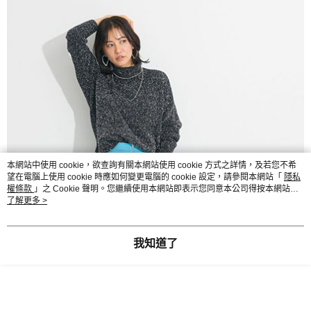
本網站中使用 cookie，欲查詢有關本網站使用 cookie 方式之詳情，及若您不希
望在電腦上使用 cookie 時應如何變更電腦的 cookie 設定，請參閱本網站「
隱私
權條款
」之 Cookie 聲明。您繼續使用本網站即表示您同意本公司得按本網站使
用條款之 Cookie 聲明使用 cookie。
了解更多 >
我知道了