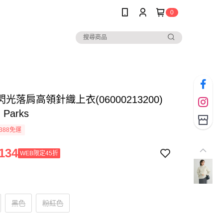
0
光落肩高領針織上衣(06000213200)
n Parks
388免運
134
WEB限定45折
黑色
粉紅色