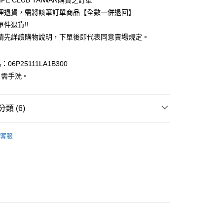
IPE CLUB TAIWAN購買之訂單
台灣）商業銀行
華泰商業銀行
理退貨，需將該筆訂單商品【全數一併退回】
業銀行
遠東國際商業銀行
件退貨!!
業銀行
永豐商業銀行
請先詳讀購物說明，下單後即代表同意賣場規定。
業銀行
星展（台灣）商業銀行
際商業銀行
中國信託商業銀行
y
天信用卡公司
06P25111LA1B300
分期
：需手洗。
你分期使用說明】
享後付
由台灣大哥大提供，台灣大哥大用戶可立即使用無須另外申請。
式選擇「大哥付你分期」，訂單成立後會自動跳轉到大哥付的交易
類 (6)
證手機門號後，選擇欲分期的期數、繳款截止日，確認付款後即
FTEE先享後付」】
。
先享後付是「在收到商品之後才付款」的支付方式。 讓您購物簡單
ks
TOP / 上衣
准額度、可分期數及費用金額請依後續交易確認頁面所載為準。
心！
客服
立30分鐘內，如未前往確認交易或遇審核未通過，訂單將自動取
上衣
：不需註冊會員、不需綁卡、不需儲值。
「轉專審核」未通過狀況，表示未達大哥付你分期系統評分，恕
：只要手機號碼，簡訊認證，即可結帳。
評估內容。
ks
ALL ITEMS
：先確認商品／服務後，再付款。
式說明】
付款
OWN
Green Parks
項不併入電信帳單，「大哥付你分期」於每月結算日後寄送繳費提
EE先享後付」結帳流程】
0，滿NT$388(含以上)免運費
方式選擇「AFTEE先享後付」後，將跳轉至「AFTEE先享後
MS
單筆滿$888現抵$88
訊連結打開帳單後，可選擇「超商條碼／台灣大直營門市／銀行轉
頁面，進行簡訊認證並確認金額後，即可完成結帳。
付／iPASS MONEY」等通路繳費。
貨
成立數日內，您將收到繳費通知簡訊。
MS
WEB限定 ➯ 45折
費通知簡訊後14天內，點擊此簡訊中的連結，可透過四大超商
0，滿NT$388(含以上)免運費