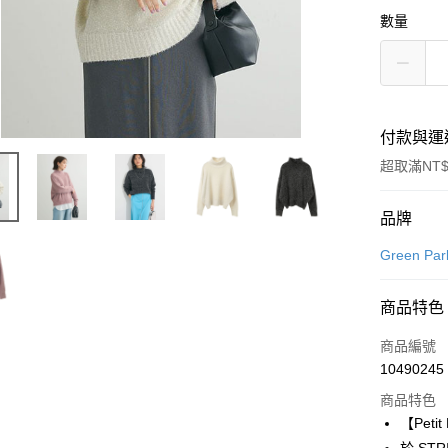
數量
付款與運
超取滿NT$
付款方式
品牌
信用卡一
Green Par
信用卡分
商品特色
3 期 
商品編號
合作金
超商取貨
10490245
華南商
LINE Pay
上海商
商品特色
國泰世
【Peti
Apple Pay
臺灣中