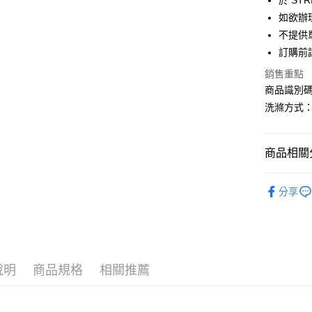
於 STR
匯豐（
街口支付
如欲辦
聯邦商
不提供單
元大商
悠遊付
訂購前
玉山商
台新國
Google Pa
銷售重點
台灣樂
商品識別碼：
大哥付你
洗滌方式
相關說明
【大哥付
AFTEE先
1.本服務
2.付款方
相關說明
商品相關分
流程，驗
【關於「A
ATM付款
完成交易
AFTEE
Green Par
3.實際核
便利好安
分享
4.訂單成
TOPS / 
１．簡單
消。如遇
２．便利
運送方式
無法說明
Green Par
３．安心
【繳款方
全家取貨
PRICE D
1.分期款
【「AFT
醒簡訊。
每筆NT$6
１．於結帳
說明
商品規格
相關推薦
SALE ITE
2.透過簡
付」結帳
帳／街口支
全家純取
２．訂單
SALE ITE
３．收到繳
每筆NT$6