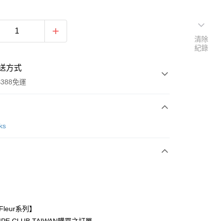
清除
紀錄
送方式
388免運
次付款
ks
期付款
0 利率 每期
NT$840
21家銀行
庫商業銀行
第一商業銀行
付款
業銀行
彰化商業銀行
業儲蓄銀行
台北富邦商業銀行
華商業銀行
兆豐國際商業銀行
t Fleur系列】
小企業銀行
台中商業銀行