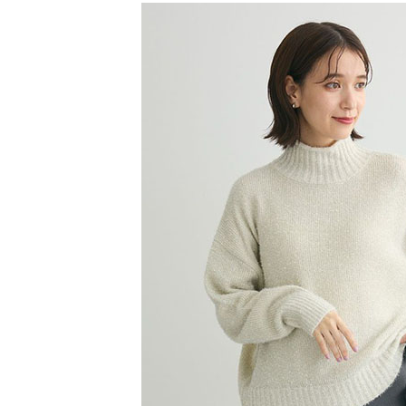
【注意事
／ATM／
1.本服務
※ 請注意
萊爾富取
用戶於交
絡購買商品
款買賣價
先享後付
每筆NT$6
2.基於同
※ 交易是
資料（包
是否繳費成
萊爾富純
用，由本
付客戶支
每筆NT$6
3.完整用
【注意事
7-11取貨
１．透過由
交易，需
每筆NT$6
求債權轉
２．關於
7-11純取
https://aft
每筆NT$6
３．未成
「AFTE
宅配
任。
４．使用「
每筆NT$9
即時審查
結果請求
５．嚴禁
形，恩沛
動。