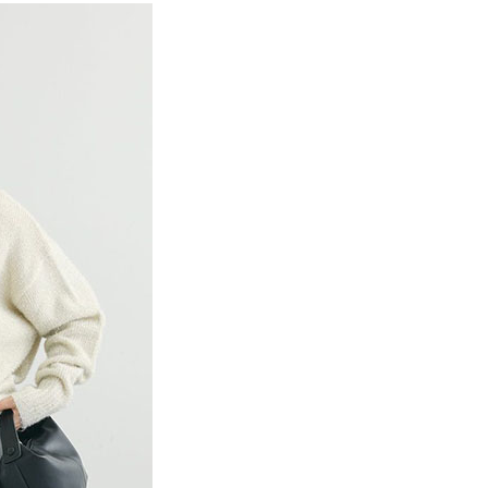
項】
網路銀行／等多元方式進行付款，方視為交易完成。
係由「台灣大哥大股份有限公司」（以下簡稱本公司）所提供，讓
：結帳手續完成當下不需立刻繳費，但若您需要取消訂單，請聯
貨付款
易時，得透過本服務購買商品或服務，並由商店將買賣／分期付
的店家。未經商家同意取消之訂單仍視為有效，需透過AFTEE
金債權讓與本公司後，依約使用本公司帳單繳交帳款。
繳納相關費用。
0，滿NT$888(含以上)免運費
意付款使用「大哥付你分期」之契約關係目的，商店將以您的個人
否成功請以「AFTEE先享後付 」之結帳頁面顯示為準，若有關於
含姓名、電話或地址）提供予台灣大哥大進項蒐集、處理及利
功／繳費後需取消欲退款等相關疑問，請聯繫「AFTEE先享後
取貨
公司與您本人進行分期帳單所需資料之確認、核對及更正。
援中心」
https://netprotections.freshdesk.com/support/home
0，滿NT$888(含以上)免運費
戶服務條款，請詳閱以下連結：
https://oppay.tw/userRule
項】
付款
恩沛科技股份有限公司提供之「AFTEE先享後付」服務完成之
依本服務之必要範圍內提供個人資料，並將交易相關給付款項請
0，滿NT$888(含以上)免運費
讓予恩沛科技股份有限公司。
個人資料處理事宜，請瀏覽以下網址：
貨
ee.tw/terms/#terms3
0，滿NT$888(含以上)免運費
年的使用者請事先徵得法定代理人或監護人之同意方可使用
E先享後付」，若未經同意申辦者引起之損失，本公司不負相關責
AFTEE先享後付」時，將依據個別帳號之用戶狀況，依本公司
0，滿NT$888(含以上)免運費
核予不同之上限額度；若仍有額度不足之情形，本公司將視審查
用戶進行身份認證。
一人註冊多個帳號或使用他人資訊註冊。若發現惡意使用之情
科技股份有限公司將有權停止該用戶之使用額度並採取法律行