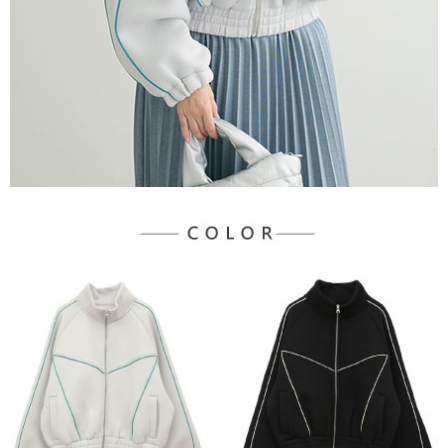
３．未成年的使用者請事先徵得法定代理人或監護人之同意方可使用
宅配
「AFTEE先享後付」，若未經同意申辦者引起之損失，本公司不負相關責
任。
每筆NT$90，滿NT$888(含以上)免運費
４．使用「AFTEE先享後付」時，將依據個別帳號之用戶狀況，依本公司即
時審查核予不同之上限額度；若仍有額度不足之情形，本公司將視審查結果
請求用戶進行身份認證。
５．嚴禁一人註冊多個帳號或使用他人資訊註冊。若發現惡意使用之情形，
恩沛科技股份有限公司將有權停止該用戶之使用額度並採取法律行動。