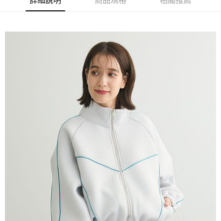
詳細說明
商品規格
相關推薦
AFTEE先享後付是「在收到商品之後才付款」的支付方式。 讓您購物簡單
3.實際核准額度、可分期數及費用金額請依後續交易確認頁面所載為準。
便利好安心！
4.訂單成立30分鐘內，如未前往確認交易或遇審核未通過，訂單將自動取
１．簡單：不需註冊會員、不需綁卡、不需儲值。
運送方式
消。如遇「轉專審核」未通過狀況，表示未達大哥付你分期系統評分，恕無
２．便利：只要手機號碼，簡訊認證，即可結帳。
法說明評估內容。
３．安心：先確認商品／服務後，再付款。
全家取貨付款
【繳款方式說明】
1.分期款項不併入電信帳單，「大哥付你分期」於每月結算日後寄送繳費提
每筆NT$60，滿NT$388(含以上)免運費
【「AFTEE先享後付」結帳流程】
醒簡訊。
１．於結帳方式選擇「AFTEE先享後付」後，將跳轉至「AFTEE先享後付」
2.透過簡訊連結打開帳單後，可選擇「超商條碼／台灣大直營門市／銀行轉
全家純取貨
結帳頁面，進行簡訊認證並確認金額後，即可完成結帳。
帳／街口支付／iPASS MONEY」等通路繳費。
２．訂單成立數日內，您將收到繳費通知簡訊。
每筆NT$60，滿NT$388(含以上)免運費
３．收到繳費通知簡訊後14天內，點擊此簡訊中的連結，可透過四大超商／
【注意事項】
ATM／網路銀行／等多元方式進行付款，方視為交易完成。
萊爾富取貨付款
1.本服務係由「台灣大哥大股份有限公司」（以下簡稱本公司）所提供，讓
※ 請注意：結帳手續完成當下不需立刻繳費，但若您需要取消訂單，請聯絡
用戶於交易時，得透過本服務購買商品或服務，並由商店將買賣／分期付款
每筆NT$60，滿NT$888(含以上)免運費
購買商品的店家。未經商家同意取消之訂單仍視為有效，需透過AFTEE先享
買賣價金債權讓與本公司後，依約使用本公司帳單繳交帳款。
後付繳納相關費用。
2.基於同意付款使用「大哥付你分期」之契約關係目的，商店將以您的個人
萊爾富純取貨
※ 交易是否成功請以「AFTEE先享後付 」之結帳頁面顯示為準，若有關於
資料（包含姓名、電話或地址）提供予台灣大哥大進項蒐集、處理及利用，
是否繳費成功／繳費後需取消欲退款等相關疑問，請聯繫「AFTEE先享後付
每筆NT$60，滿NT$888(含以上)免運費
由本公司與您本人進行分期帳單所需資料之確認、核對及更正。
客戶支援中心」
https://netprotections.freshdesk.com/support/home
3.完整用戶服務條款，請詳閱以下連結：
https://oppay.tw/userRule
7-11取貨付款
【注意事項】
１．透過由恩沛科技股份有限公司提供之「AFTEE先享後付」服務完成之交
每筆NT$60，滿NT$888(含以上)免運費
易，需依本服務之必要範圍內提供個人資料，並將交易相關給付款項請求債
權轉讓予恩沛科技股份有限公司。
7-11純取貨
２．關於個人資料處理事宜，請瀏覽以下網址：
每筆NT$60，滿NT$888(含以上)免運費
https://aftee.tw/terms/#terms3