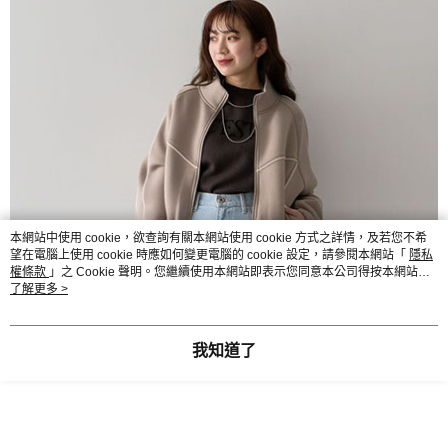
本網站中使用 cookie，欲查詢有關本網站使用 cookie 方式之詳情，及若您不希
望在電腦上使用 cookie 時應如何變更電腦的 cookie 設定，請參閱本網站「
隱私
權條款
」之 Cookie 聲明。您繼續使用本網站即表示您同意本公司得按本網站使
用條款之 Cookie 聲明使用 cookie。
了解更多 >
我知道了