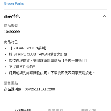
Green Parks
信用卡分期付款
3 期 0 利率 每期
NT$840
21家銀行
商品特色
合作金庫商業銀行
第一商業銀行
超商取貨付款
商品編號
華南商業銀行
彰化商業銀行
10490099
LINE Pay
上海商業儲蓄銀行
台北富邦商業銀行
國泰世華商業銀行
兆豐國際商業銀行
商品特色
Apple Pay
臺灣中小企業銀行
台中商業銀行
【SUGAR SPOON系列】
匯豐（台灣）商業銀行
華泰商業銀行
街口支付
於 STRIPE CLUB TAIWAN購買之訂單
聯邦商業銀行
遠東國際商業銀行
元大商業銀行
永豐商業銀行
如欲辦理退貨，需將該筆訂單商品【全數一併退回】
悠遊付
玉山商業銀行
星展（台灣）商業銀行
不提供單件退貨!!
台新國際商業銀行
中國信託商業銀行
Google Pay
訂購前請先詳讀購物說明，下單後即代表同意賣場規定。
台灣樂天信用卡公司
大哥付你分期
銷售重點
相關說明
商品識別碼：06P25111LA1C200
【大哥付你分期使用說明】
AFTEE先享後付
1.本服務由台灣大哥大提供，台灣大哥大用戶可立即使用無須另外申請。
2.付款方式選擇「大哥付你分期」，訂單成立後會自動跳轉到大哥付的交易
相關說明
流程，驗證手機門號後，選擇欲分期的期數、繳款截止日，確認付款後即完
【關於「AFTEE先享後付」】
成交易。
ATM付款