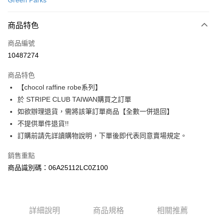
Green Parks
信用卡分期付款
3 期 0 利率 每期
NT$503
21家銀行
商品特色
合作金庫商業銀行
第一商業銀行
超商取貨付款
商品編號
華南商業銀行
彰化商業銀行
10487274
LINE Pay
上海商業儲蓄銀行
台北富邦商業銀行
國泰世華商業銀行
兆豐國際商業銀行
商品特色
Apple Pay
臺灣中小企業銀行
台中商業銀行
【chocol raffine robe系列】
匯豐（台灣）商業銀行
華泰商業銀行
街口支付
於 STRIPE CLUB TAIWAN購買之訂單
聯邦商業銀行
遠東國際商業銀行
元大商業銀行
永豐商業銀行
如欲辦理退貨，需將該筆訂單商品【全數一併退回】
悠遊付
玉山商業銀行
星展（台灣）商業銀行
不提供單件退貨!!
台新國際商業銀行
中國信託商業銀行
Google Pay
訂購前請先詳讀購物說明，下單後即代表同意賣場規定。
台灣樂天信用卡公司
大哥付你分期
銷售重點
相關說明
商品識別碼：06A25112LC0Z100
【大哥付你分期使用說明】
AFTEE先享後付
1.本服務由台灣大哥大提供，台灣大哥大用戶可立即使用無須另外申請。
2.付款方式選擇「大哥付你分期」，訂單成立後會自動跳轉到大哥付的交易
相關說明
流程，驗證手機門號後，選擇欲分期的期數、繳款截止日，確認付款後即完
【關於「AFTEE先享後付」】
成交易。
ATM付款
詳細說明
商品規格
相關推薦
AFTEE先享後付是「在收到商品之後才付款」的支付方式。 讓您購物簡單
3.實際核准額度、可分期數及費用金額請依後續交易確認頁面所載為準。