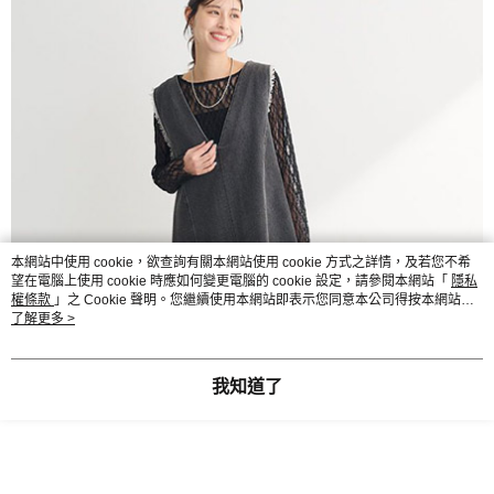
本網站中使用 cookie，欲查詢有關本網站使用 cookie 方式之詳情，及若您不希
望在電腦上使用 cookie 時應如何變更電腦的 cookie 設定，請參閱本網站「
隱私
權條款
」之 Cookie 聲明。您繼續使用本網站即表示您同意本公司得按本網站使
用條款之 Cookie 聲明使用 cookie。
了解更多 >
我知道了