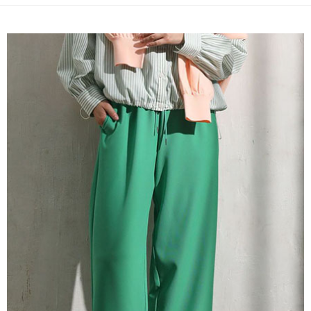
便利好安心！
4.訂單成立30分鐘內，如未前往確認交易或遇審核未通過，訂單將自動取
１．簡單：不需註冊會員、不需綁卡、不需儲值。
運送方式
消。如遇「轉專審核」未通過狀況，表示未達大哥付你分期系統評分，恕無
２．便利：只要手機號碼，簡訊認證，即可結帳。
法說明評估內容。
３．安心：先確認商品／服務後，再付款。
全家取貨付款
【繳款方式說明】
1.分期款項不併入電信帳單，「大哥付你分期」於每月結算日後寄送繳費提
每筆NT$60，滿NT$1,500(含以上)免運費
【「AFTEE先享後付」結帳流程】
醒簡訊。
１．於結帳方式選擇「AFTEE先享後付」後，將跳轉至「AFTEE先享後付」
2.透過簡訊連結打開帳單後，可選擇「超商條碼／台灣大直營門市／銀行轉
全家純取貨
結帳頁面，進行簡訊認證並確認金額後，即可完成結帳。
帳／街口支付／iPASS MONEY」等通路繳費。
２．訂單成立數日內，您將收到繳費通知簡訊。
每筆NT$60，滿NT$1,500(含以上)免運費
３．收到繳費通知簡訊後14天內，點擊此簡訊中的連結，可透過四大超商／
【注意事項】
ATM／網路銀行／等多元方式進行付款，方視為交易完成。
萊爾富取貨付款
1.本服務係由「台灣大哥大股份有限公司」（以下簡稱本公司）所提供，讓
※ 請注意：結帳手續完成當下不需立刻繳費，但若您需要取消訂單，請聯絡
用戶於交易時，得透過本服務購買商品或服務，並由商店將買賣／分期付款
每筆NT$60，滿NT$1,500(含以上)免運費
購買商品的店家。未經商家同意取消之訂單仍視為有效，需透過AFTEE先享
買賣價金債權讓與本公司後，依約使用本公司帳單繳交帳款。
後付繳納相關費用。
2.基於同意付款使用「大哥付你分期」之契約關係目的，商店將以您的個人
萊爾富純取貨
※ 交易是否成功請以「AFTEE先享後付 」之結帳頁面顯示為準，若有關於
資料（包含姓名、電話或地址）提供予台灣大哥大進項蒐集、處理及利用，
是否繳費成功／繳費後需取消欲退款等相關疑問，請聯繫「AFTEE先享後付
每筆NT$60，滿NT$1,500(含以上)免運費
由本公司與您本人進行分期帳單所需資料之確認、核對及更正。
客戶支援中心」
https://netprotections.freshdesk.com/support/home
3.完整用戶服務條款，請詳閱以下連結：
https://oppay.tw/userRule
7-11取貨付款
【注意事項】
１．透過由恩沛科技股份有限公司提供之「AFTEE先享後付」服務完成之交
每筆NT$60，滿NT$1,500(含以上)免運費
易，需依本服務之必要範圍內提供個人資料，並將交易相關給付款項請求債
權轉讓予恩沛科技股份有限公司。
7-11純取貨
２．關於個人資料處理事宜，請瀏覽以下網址：
每筆NT$60，滿NT$1,500(含以上)免運費
https://aftee.tw/terms/#terms3
３．未成年的使用者請事先徵得法定代理人或監護人之同意方可使用