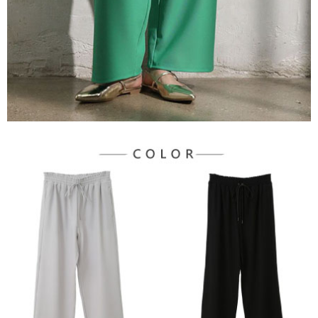
宅配
「AFTEE先享後付」，若未經同意申辦者引起之損失，本公司不負相關責
任。
每筆NT$90，滿NT$1,500(含以上)免運費
４．使用「AFTEE先享後付」時，將依據個別帳號之用戶狀況，依本公司即
時審查核予不同之上限額度；若仍有額度不足之情形，本公司將視審查結果
請求用戶進行身份認證。
５．嚴禁一人註冊多個帳號或使用他人資訊註冊。若發現惡意使用之情形，
恩沛科技股份有限公司將有權停止該用戶之使用額度並採取法律行動。