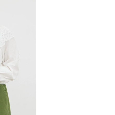
項】
網路銀行／等多元方式進行付款，方視為交易完成。
係由「台灣大哥大股份有限公司」（以下簡稱本公司）所提供，讓
：結帳手續完成當下不需立刻繳費，但若您需要取消訂單，請聯
貨付款
易時，得透過本服務購買商品或服務，並由商店將買賣／分期付
的店家。未經商家同意取消之訂單仍視為有效，需透過AFTEE
金債權讓與本公司後，依約使用本公司帳單繳交帳款。
繳納相關費用。
0，滿NT$888(含以上)免運費
意付款使用「大哥付你分期」之契約關係目的，商店將以您的個人
否成功請以「AFTEE先享後付 」之結帳頁面顯示為準，若有關於
含姓名、電話或地址）提供予台灣大哥大進項蒐集、處理及利
功／繳費後需取消欲退款等相關疑問，請聯繫「AFTEE先享後
取貨
公司與您本人進行分期帳單所需資料之確認、核對及更正。
援中心」
https://netprotections.freshdesk.com/support/home
0，滿NT$888(含以上)免運費
戶服務條款，請詳閱以下連結：
https://oppay.tw/userRule
項】
付款
恩沛科技股份有限公司提供之「AFTEE先享後付」服務完成之
依本服務之必要範圍內提供個人資料，並將交易相關給付款項請
0，滿NT$888(含以上)免運費
讓予恩沛科技股份有限公司。
個人資料處理事宜，請瀏覽以下網址：
貨
ee.tw/terms/#terms3
0，滿NT$888(含以上)免運費
年的使用者請事先徵得法定代理人或監護人之同意方可使用
E先享後付」，若未經同意申辦者引起之損失，本公司不負相關責
AFTEE先享後付」時，將依據個別帳號之用戶狀況，依本公司
0，滿NT$888(含以上)免運費
核予不同之上限額度；若仍有額度不足之情形，本公司將視審查
用戶進行身份認證。
一人註冊多個帳號或使用他人資訊註冊。若發現惡意使用之情
科技股份有限公司將有權停止該用戶之使用額度並採取法律行