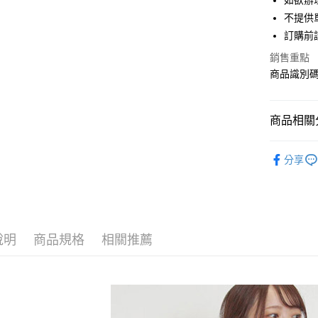
如欲辦
匯豐（
街口支付
不提供單
聯邦商
訂購前
元大商
悠遊付
玉山商
銷售重點
台新國
Google Pa
商品識別碼：
台灣樂
大哥付你
相關說明
商品相關分
【大哥付
AFTEE先
1.本服務
Samansa 
2.付款方
相關說明
分享
流程，驗
【關於「A
TOPS / 
ATM付款
完成交易
AFTEE
3.實際核
便利好安
Samansa 
4.訂單成
１．簡單
消。如遇
Samansa 
２．便利
運送方式
無法說明
３．安心
說明
商品規格
相關推薦
PRICE D
【繳款方
全家取貨
1.分期款
【「AFT
SALE ITE
醒簡訊。
每筆NT$6
１．於結帳
2.透過簡
付」結帳
SALE ITE
帳／街口支
全家純取
２．訂單
３．收到繳
每筆NT$6