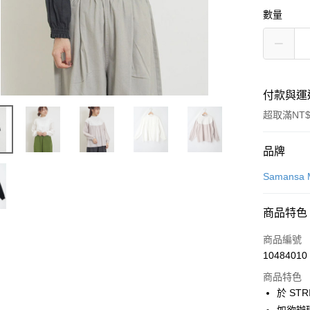
數量
付款與運
超取滿NT$
付款方式
品牌
信用卡一
Samansa 
信用卡分
商品特色
3 期 
商品編號
合作金
超商取貨
10484010
華南商
LINE Pay
上海商
商品特色
國泰世
於 STR
Apple Pay
臺灣中