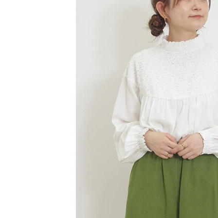
【注意事
／ATM／
1.本服務
※ 請注意
萊爾富取
用戶於交
絡購買商品
款買賣價
先享後付
每筆NT$6
2.基於同
※ 交易是
資料（包
是否繳費成
萊爾富純
用，由本
付客戶支
每筆NT$6
3.完整用
【注意事
7-11取貨
１．透過由
交易，需
每筆NT$6
求債權轉
２．關於
7-11純取
https://aft
每筆NT$6
３．未成
「AFTE
宅配
任。
４．使用「
每筆NT$9
即時審查
結果請求
５．嚴禁
形，恩沛
動。