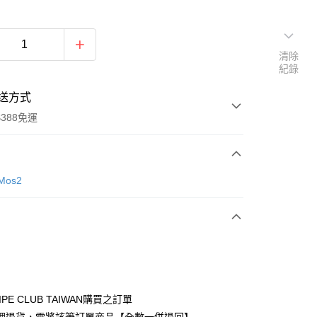
清除
紀錄
送方式
388免運
次付款
Mos2
期付款
0 利率 每期
NT$846
21家銀行
庫商業銀行
第一商業銀行
付款
業銀行
彰化商業銀行
業儲蓄銀行
台北富邦商業銀行
華商業銀行
兆豐國際商業銀行
IPE CLUB TAIWAN購買之訂單
小企業銀行
台中商業銀行