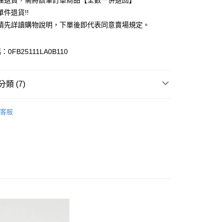
理退貨，需將該筆訂單商品【全數一併退回】
台灣）商業銀行
華泰商業銀行
件退貨!!
業銀行
遠東國際商業銀行
請先詳讀購物說明，下單後即代表同意賣場規定。
業銀行
永豐商業銀行
業銀行
星展（台灣）商業銀行
際商業銀行
中國信託商業銀行
y
0FB25111LA0B110
天信用卡公司
分期
類 (7)
你分期使用說明】
享後付
由台灣大哥大提供，台灣大哥大用戶可立即使用無須另外申請。
Mos2
Girly 女孩感
式選擇「大哥付你分期」，訂單成立後會自動跳轉到大哥付的交易
客服
證手機門號後，選擇欲分期的期數、繳款截止日，確認付款後即
FTEE先享後付」】
上衣
。
先享後付是「在收到商品之後才付款」的支付方式。 讓您購物簡單
准額度、可分期數及費用金額請依後續交易確認頁面所載為準。
心！
Mos2
TOP / 上衣
立30分鐘內，如未前往確認交易或遇審核未通過，訂單將自動取
：不需註冊會員、不需綁卡、不需儲值。
「轉專審核」未通過狀況，表示未達大哥付你分期系統評分，恕
Mos2
ALL ITEMS
：只要手機號碼，簡訊認證，即可結帳。
評估內容。
：先確認商品／服務後，再付款。
OWN
Samansa Mos2
式說明】
付款
項不併入電信帳單，「大哥付你分期」於每月結算日後寄送繳費提
EE先享後付」結帳流程】
MS
單筆滿$888現抵$88
0，滿NT$388(含以上)免運費
方式選擇「AFTEE先享後付」後，將跳轉至「AFTEE先享後
訊連結打開帳單後，可選擇「超商條碼／台灣大直營門市／銀行轉
頁面，進行簡訊認證並確認金額後，即可完成結帳。
MS
WEB限定 ➯ 45折
付／iPASS MONEY」等通路繳費。
貨
成立數日內，您將收到繳費通知簡訊。
費通知簡訊後14天內，點擊此簡訊中的連結，可透過四大超商
0，滿NT$388(含以上)免運費