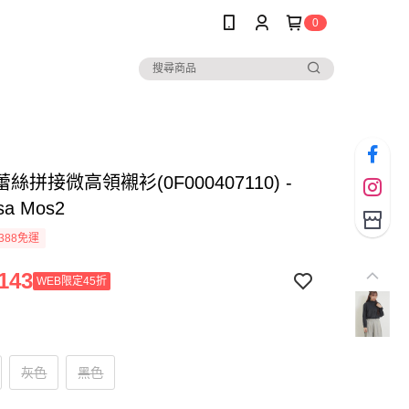
0
絲拼接微高領襯衫(0F000407110) -
sa Mos2
388免運
143
WEB限定45折
灰色
黑色