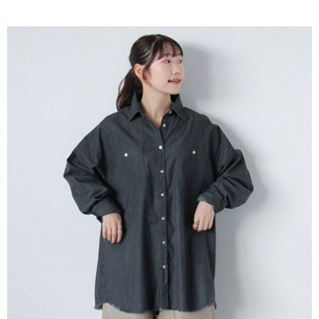
AFTEE先享後付是「在收到商品之後才付款」的支付方式。 讓您購物簡單
3.實際核准額度、可分期數及費用金額請依後續交易確認頁面所載為準。
便利好安心！
4.訂單成立30分鐘內，如未前往確認交易或遇審核未通過，訂單將自動取
１．簡單：不需註冊會員、不需綁卡、不需儲值。
運送方式
消。如遇「轉專審核」未通過狀況，表示未達大哥付你分期系統評分，恕無
２．便利：只要手機號碼，簡訊認證，即可結帳。
法說明評估內容。
３．安心：先確認商品／服務後，再付款。
全家取貨付款
【繳款方式說明】
1.分期款項不併入電信帳單，「大哥付你分期」於每月結算日後寄送繳費提
每筆NT$60，滿NT$388(含以上)免運費
【「AFTEE先享後付」結帳流程】
醒簡訊。
１．於結帳方式選擇「AFTEE先享後付」後，將跳轉至「AFTEE先享後付」
2.透過簡訊連結打開帳單後，可選擇「超商條碼／台灣大直營門市／銀行轉
全家純取貨
結帳頁面，進行簡訊認證並確認金額後，即可完成結帳。
帳／街口支付／iPASS MONEY」等通路繳費。
２．訂單成立數日內，您將收到繳費通知簡訊。
每筆NT$60，滿NT$388(含以上)免運費
３．收到繳費通知簡訊後14天內，點擊此簡訊中的連結，可透過四大超商／
【注意事項】
ATM／網路銀行／等多元方式進行付款，方視為交易完成。
萊爾富取貨付款
1.本服務係由「台灣大哥大股份有限公司」（以下簡稱本公司）所提供，讓
※ 請注意：結帳手續完成當下不需立刻繳費，但若您需要取消訂單，請聯絡
用戶於交易時，得透過本服務購買商品或服務，並由商店將買賣／分期付款
每筆NT$60，滿NT$888(含以上)免運費
購買商品的店家。未經商家同意取消之訂單仍視為有效，需透過AFTEE先享
買賣價金債權讓與本公司後，依約使用本公司帳單繳交帳款。
後付繳納相關費用。
2.基於同意付款使用「大哥付你分期」之契約關係目的，商店將以您的個人
萊爾富純取貨
※ 交易是否成功請以「AFTEE先享後付 」之結帳頁面顯示為準，若有關於
資料（包含姓名、電話或地址）提供予台灣大哥大進項蒐集、處理及利用，
是否繳費成功／繳費後需取消欲退款等相關疑問，請聯繫「AFTEE先享後付
每筆NT$60，滿NT$888(含以上)免運費
由本公司與您本人進行分期帳單所需資料之確認、核對及更正。
客戶支援中心」
https://netprotections.freshdesk.com/support/home
3.完整用戶服務條款，請詳閱以下連結：
https://oppay.tw/userRule
7-11取貨付款
【注意事項】
１．透過由恩沛科技股份有限公司提供之「AFTEE先享後付」服務完成之交
每筆NT$60，滿NT$888(含以上)免運費
易，需依本服務之必要範圍內提供個人資料，並將交易相關給付款項請求債
權轉讓予恩沛科技股份有限公司。
7-11純取貨
２．關於個人資料處理事宜，請瀏覽以下網址：
每筆NT$60，滿NT$888(含以上)免運費
https://aftee.tw/terms/#terms3