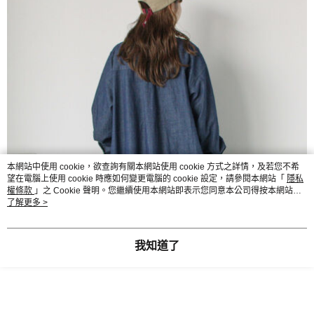
本網站中使用 cookie，欲查詢有關本網站使用 cookie 方式之詳情，及若您不希
望在電腦上使用 cookie 時應如何變更電腦的 cookie 設定，請參閱本網站「
隱私
權條款
」之 Cookie 聲明。您繼續使用本網站即表示您同意本公司得按本網站使
用條款之 Cookie 聲明使用 cookie。
了解更多 >
我知道了