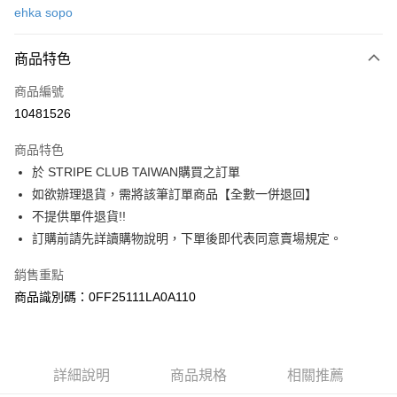
ehka sopo
信用卡分期付款
3 期 0 利率 每期
NT$753
21家銀行
商品特色
合作金庫商業銀行
第一商業銀行
超商取貨付款
商品編號
華南商業銀行
彰化商業銀行
10481526
LINE Pay
上海商業儲蓄銀行
台北富邦商業銀行
國泰世華商業銀行
兆豐國際商業銀行
商品特色
Apple Pay
臺灣中小企業銀行
台中商業銀行
於 STRIPE CLUB TAIWAN購買之訂單
匯豐（台灣）商業銀行
華泰商業銀行
街口支付
如欲辦理退貨，需將該筆訂單商品【全數一併退回】
聯邦商業銀行
遠東國際商業銀行
元大商業銀行
永豐商業銀行
不提供單件退貨!!
悠遊付
玉山商業銀行
星展（台灣）商業銀行
訂購前請先詳讀購物說明，下單後即代表同意賣場規定。
台新國際商業銀行
中國信託商業銀行
Google Pay
台灣樂天信用卡公司
銷售重點
大哥付你分期
商品識別碼：0FF25111LA0A110
相關說明
【大哥付你分期使用說明】
AFTEE先享後付
1.本服務由台灣大哥大提供，台灣大哥大用戶可立即使用無須另外申請。
2.付款方式選擇「大哥付你分期」，訂單成立後會自動跳轉到大哥付的交易
相關說明
詳細說明
商品規格
相關推薦
流程，驗證手機門號後，選擇欲分期的期數、繳款截止日，確認付款後即完
【關於「AFTEE先享後付」】
成交易。
ATM付款