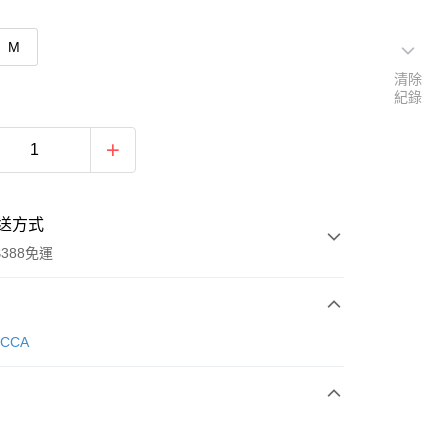
M
清除
紀錄
送方式
388免運
次付款
ECCA
期付款
0 利率 每期
NT$1,526
21家銀行
庫商業銀行
第一商業銀行