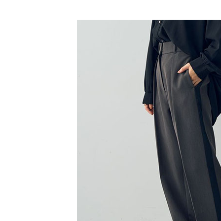
【「AFT
SALE ITE
醒簡訊。
每筆NT$6
１．於結帳
2.透過簡
付」結帳
帳／街口支
全家純取
２．訂單
３．收到繳
每筆NT$6
【注意事
／ATM／
1.本服務
※ 請注意
萊爾富取
用戶於交
絡購買商品
款買賣價
先享後付
每筆NT$6
2.基於同
※ 交易是
資料（包
是否繳費成
萊爾富純
用，由本
付客戶支
每筆NT$6
3.完整用
【注意事
7-11取貨
１．透過由
交易，需
每筆NT$6
求債權轉
２．關於
7-11純取
https://aft
每筆NT$6
３．未成
「AFTE
宅配
任。
４．使用「
每筆NT$9
即時審查
結果請求