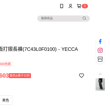
0
摺長褲(7C43L0F0100) - YECCA
388免運
603
藍色&褲子35折
黑色