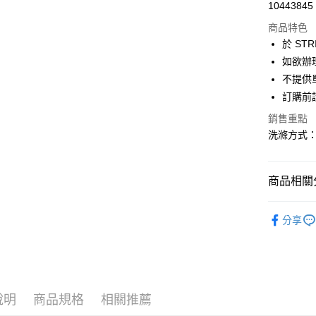
超商取貨
10443845
華南商
LINE Pay
上海商
商品特色
國泰世
於 STR
Apple Pay
臺灣中
如欲辦
匯豐（
街口支付
不提供單
聯邦商
訂購前
元大商
悠遊付
玉山商
銷售重點
台新國
Google Pa
洗滌方式
台灣樂
大哥付你
相關說明
商品相關分
【大哥付
AFTEE先
1.本服務
YECCA V
2.付款方
相關說明
分享
流程，驗
【關於「A
PANTS /
ATM付款
完成交易
AFTEE
3.實際核
便利好安
YECCA V
4.訂單成
１．簡單
消。如遇
PRICE D
２．便利
運送方式
無法說明
３．安心
說明
商品規格
相關推薦
SALE ITE
【繳款方
全家取貨
1.分期款