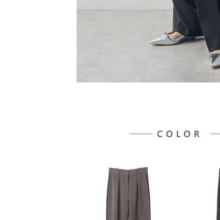
５．嚴禁
形，恩沛
動。