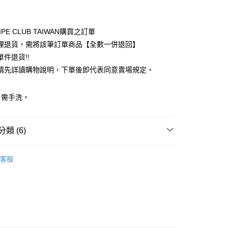
付款
業銀行
彰化商業銀行
業儲蓄銀行
台北富邦商業銀行
華商業銀行
兆豐國際商業銀行
IPE CLUB TAIWAN購買之訂單
小企業銀行
台中商業銀行
理退貨，需將該筆訂單商品【全數一併退回】
台灣）商業銀行
華泰商業銀行
件退貨!!
業銀行
遠東國際商業銀行
請先詳讀購物說明，下單後即代表同意賣場規定。
業銀行
永豐商業銀行
業銀行
星展（台灣）商業銀行
際商業銀行
中國信託商業銀行
y
：需手洗。
天信用卡公司
分期
類 (6)
你分期使用說明】
享後付
由台灣大哥大提供，台灣大哥大用戶可立即使用無須另外申請。
ECCA
PANTS / 褲子
式選擇「大哥付你分期」，訂單成立後會自動跳轉到大哥付的交易
客服
證手機門號後，選擇欲分期的期數、繳款截止日，確認付款後即
FTEE先享後付」】
 褲子
。
先享後付是「在收到商品之後才付款」的支付方式。 讓您購物簡單
准額度、可分期數及費用金額請依後續交易確認頁面所載為準。
心！
ECCA
ALL ITEMS
立30分鐘內，如未前往確認交易或遇審核未通過，訂單將自動取
：不需註冊會員、不需綁卡、不需儲值。
「轉專審核」未通過狀況，表示未達大哥付你分期系統評分，恕
OWN
YECCA VECCA
：只要手機號碼，簡訊認證，即可結帳。
評估內容。
：先確認商品／服務後，再付款。
MS
單筆滿$888現抵$88
式說明】
付款
項不併入電信帳單，「大哥付你分期」於每月結算日後寄送繳費提