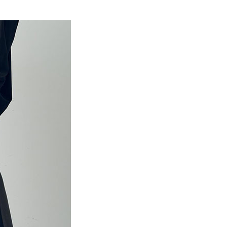
EE先享後付」結帳流程】
MS
藍色特搜&褲子 ➯ 35折
0，滿NT$388(含以上)免運費
方式選擇「AFTEE先享後付」後，將跳轉至「AFTEE先享後
訊連結打開帳單後，可選擇「超商條碼／台灣大直營門市／銀行轉
頁面，進行簡訊認證並確認金額後，即可完成結帳。
付／iPASS MONEY」等通路繳費。
貨
成立數日內，您將收到繳費通知簡訊。
費通知簡訊後14天內，點擊此簡訊中的連結，可透過四大超商
0，滿NT$388(含以上)免運費
項】
網路銀行／等多元方式進行付款，方視為交易完成。
係由「台灣大哥大股份有限公司」（以下簡稱本公司）所提供，讓
：結帳手續完成當下不需立刻繳費，但若您需要取消訂單，請聯
貨付款
易時，得透過本服務購買商品或服務，並由商店將買賣／分期付
的店家。未經商家同意取消之訂單仍視為有效，需透過AFTEE
金債權讓與本公司後，依約使用本公司帳單繳交帳款。
繳納相關費用。
0，滿NT$888(含以上)免運費
意付款使用「大哥付你分期」之契約關係目的，商店將以您的個人
否成功請以「AFTEE先享後付 」之結帳頁面顯示為準，若有關於
含姓名、電話或地址）提供予台灣大哥大進項蒐集、處理及利
功／繳費後需取消欲退款等相關疑問，請聯繫「AFTEE先享後
取貨
公司與您本人進行分期帳單所需資料之確認、核對及更正。
援中心」
https://netprotections.freshdesk.com/support/home
0，滿NT$888(含以上)免運費
戶服務條款，請詳閱以下連結：
https://oppay.tw/userRule
項】
付款
恩沛科技股份有限公司提供之「AFTEE先享後付」服務完成之
依本服務之必要範圍內提供個人資料，並將交易相關給付款項請
0，滿NT$888(含以上)免運費
讓予恩沛科技股份有限公司。
個人資料處理事宜，請瀏覽以下網址：
貨
ee.tw/terms/#terms3
0，滿NT$888(含以上)免運費
年的使用者請事先徵得法定代理人或監護人之同意方可使用
E先享後付」，若未經同意申辦者引起之損失，本公司不負相關責
AFTEE先享後付」時，將依據個別帳號之用戶狀況，依本公司
0，滿NT$888(含以上)免運費
核予不同之上限額度；若仍有額度不足之情形，本公司將視審查
用戶進行身份認證。