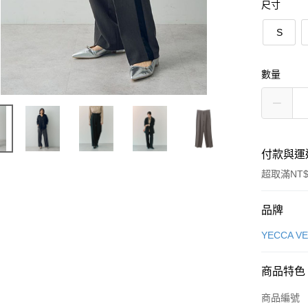
尺寸
S
數量
付款與運
超取滿NT$
付款方式
品牌
信用卡一
YECCA V
信用卡分
商品特色
3 期 
商品編號
合作金