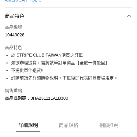
AMERICAN HOLIC
信用卡分期付款
3 期 0 利率 每期
NT$433
21家銀行
商品特色
合作金庫商業銀行
第一商業銀行
超商取貨付款
商品編號
華南商業銀行
彰化商業銀行
10443028
LINE Pay
上海商業儲蓄銀行
台北富邦商業銀行
國泰世華商業銀行
兆豐國際商業銀行
商品特色
Apple Pay
臺灣中小企業銀行
台中商業銀行
於 STRIPE CLUB TAIWAN購買之訂單
匯豐（台灣）商業銀行
華泰商業銀行
街口支付
如欲辦理退貨，需將該筆訂單商品【全數一併退回】
聯邦商業銀行
遠東國際商業銀行
元大商業銀行
永豐商業銀行
不提供單件退貨!!
悠遊付
玉山商業銀行
星展（台灣）商業銀行
訂購前請先詳讀購物說明，下單後即代表同意賣場規定。
台新國際商業銀行
中國信託商業銀行
Google Pay
台灣樂天信用卡公司
銷售重點
大哥付你分期
商品識別碼：0HA25111LA1B300
相關說明
【大哥付你分期使用說明】
AFTEE先享後付
1.本服務由台灣大哥大提供，台灣大哥大用戶可立即使用無須另外申請。
2.付款方式選擇「大哥付你分期」，訂單成立後會自動跳轉到大哥付的交易
相關說明
詳細說明
商品規格
相關推薦
流程，驗證手機門號後，選擇欲分期的期數、繳款截止日，確認付款後即完
【關於「AFTEE先享後付」】
成交易。
ATM付款
AFTEE先享後付是「在收到商品之後才付款」的支付方式。 讓您購物簡單
3.實際核准額度、可分期數及費用金額請依後續交易確認頁面所載為準。