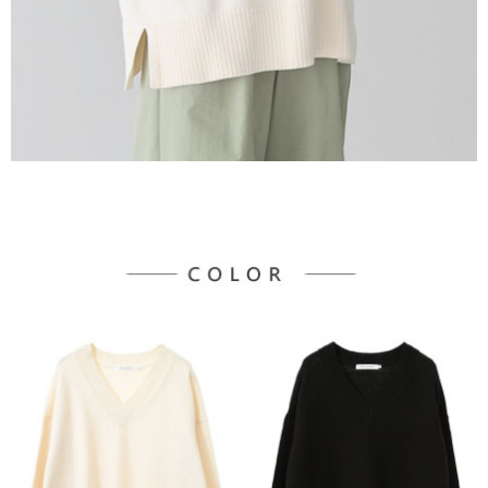
宅配
「AFTEE先享後付」，若未經同意申辦者引起之損失，本公司不負相關責
任。
每筆NT$90，滿NT$888(含以上)免運費
４．使用「AFTEE先享後付」時，將依據個別帳號之用戶狀況，依本公司即
時審查核予不同之上限額度；若仍有額度不足之情形，本公司將視審查結果
請求用戶進行身份認證。
５．嚴禁一人註冊多個帳號或使用他人資訊註冊。若發現惡意使用之情形，
恩沛科技股份有限公司將有權停止該用戶之使用額度並採取法律行動。