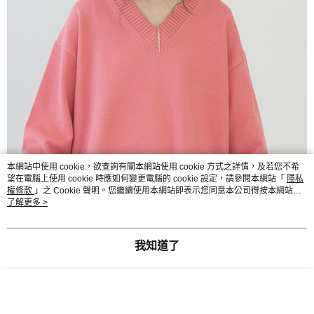
本網站中使用 cookie，欲查詢有關本網站使用 cookie 方式之詳情，及若您不希
望在電腦上使用 cookie 時應如何變更電腦的 cookie 設定，請參閱本網站「
隱私
權條款
」之 Cookie 聲明。您繼續使用本網站即表示您同意本公司得按本網站使
用條款之 Cookie 聲明使用 cookie。
了解更多 >
我知道了