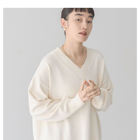
便利好安心！
4.訂單成立30分鐘內，如未前往確認交易或遇審核未通過，訂單將自動取
１．簡單：不需註冊會員、不需綁卡、不需儲值。
運送方式
消。如遇「轉專審核」未通過狀況，表示未達大哥付你分期系統評分，恕無
２．便利：只要手機號碼，簡訊認證，即可結帳。
法說明評估內容。
３．安心：先確認商品／服務後，再付款。
全家取貨付款
【繳款方式說明】
1.分期款項不併入電信帳單，「大哥付你分期」於每月結算日後寄送繳費提
每筆NT$60，滿NT$388(含以上)免運費
【「AFTEE先享後付」結帳流程】
醒簡訊。
１．於結帳方式選擇「AFTEE先享後付」後，將跳轉至「AFTEE先享後付」
2.透過簡訊連結打開帳單後，可選擇「超商條碼／台灣大直營門市／銀行轉
全家純取貨
結帳頁面，進行簡訊認證並確認金額後，即可完成結帳。
帳／街口支付／iPASS MONEY」等通路繳費。
２．訂單成立數日內，您將收到繳費通知簡訊。
每筆NT$60，滿NT$388(含以上)免運費
３．收到繳費通知簡訊後14天內，點擊此簡訊中的連結，可透過四大超商／
【注意事項】
ATM／網路銀行／等多元方式進行付款，方視為交易完成。
萊爾富取貨付款
1.本服務係由「台灣大哥大股份有限公司」（以下簡稱本公司）所提供，讓
※ 請注意：結帳手續完成當下不需立刻繳費，但若您需要取消訂單，請聯絡
用戶於交易時，得透過本服務購買商品或服務，並由商店將買賣／分期付款
每筆NT$60，滿NT$888(含以上)免運費
購買商品的店家。未經商家同意取消之訂單仍視為有效，需透過AFTEE先享
買賣價金債權讓與本公司後，依約使用本公司帳單繳交帳款。
後付繳納相關費用。
2.基於同意付款使用「大哥付你分期」之契約關係目的，商店將以您的個人
萊爾富純取貨
※ 交易是否成功請以「AFTEE先享後付 」之結帳頁面顯示為準，若有關於
資料（包含姓名、電話或地址）提供予台灣大哥大進項蒐集、處理及利用，
是否繳費成功／繳費後需取消欲退款等相關疑問，請聯繫「AFTEE先享後付
每筆NT$60，滿NT$888(含以上)免運費
由本公司與您本人進行分期帳單所需資料之確認、核對及更正。
客戶支援中心」
https://netprotections.freshdesk.com/support/home
3.完整用戶服務條款，請詳閱以下連結：
https://oppay.tw/userRule
7-11取貨付款
【注意事項】
１．透過由恩沛科技股份有限公司提供之「AFTEE先享後付」服務完成之交
每筆NT$60，滿NT$888(含以上)免運費
易，需依本服務之必要範圍內提供個人資料，並將交易相關給付款項請求債
權轉讓予恩沛科技股份有限公司。
7-11純取貨
２．關於個人資料處理事宜，請瀏覽以下網址：
每筆NT$60，滿NT$888(含以上)免運費
https://aftee.tw/terms/#terms3
３．未成年的使用者請事先徵得法定代理人或監護人之同意方可使用