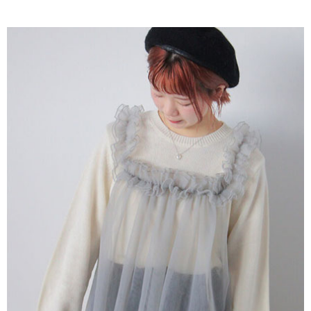
AFTEE先享後付是「在收到商品之後才付款」的支付方式。 讓您購物簡單
3.實際核准額度、可分期數及費用金額請依後續交易確認頁面所載為準。
便利好安心！
4.訂單成立30分鐘內，如未前往確認交易或遇審核未通過，訂單將自動取
１．簡單：不需註冊會員、不需綁卡、不需儲值。
運送方式
消。如遇「轉專審核」未通過狀況，表示未達大哥付你分期系統評分，恕無
２．便利：只要手機號碼，簡訊認證，即可結帳。
法說明評估內容。
３．安心：先確認商品／服務後，再付款。
全家取貨付款
【繳款方式說明】
1.分期款項不併入電信帳單，「大哥付你分期」於每月結算日後寄送繳費提
每筆NT$60，滿NT$388(含以上)免運費
【「AFTEE先享後付」結帳流程】
醒簡訊。
１．於結帳方式選擇「AFTEE先享後付」後，將跳轉至「AFTEE先享後付」
2.透過簡訊連結打開帳單後，可選擇「超商條碼／台灣大直營門市／銀行轉
全家純取貨
結帳頁面，進行簡訊認證並確認金額後，即可完成結帳。
帳／街口支付／iPASS MONEY」等通路繳費。
２．訂單成立數日內，您將收到繳費通知簡訊。
每筆NT$60，滿NT$388(含以上)免運費
３．收到繳費通知簡訊後14天內，點擊此簡訊中的連結，可透過四大超商／
【注意事項】
ATM／網路銀行／等多元方式進行付款，方視為交易完成。
萊爾富取貨付款
1.本服務係由「台灣大哥大股份有限公司」（以下簡稱本公司）所提供，讓
※ 請注意：結帳手續完成當下不需立刻繳費，但若您需要取消訂單，請聯絡
用戶於交易時，得透過本服務購買商品或服務，並由商店將買賣／分期付款
每筆NT$60，滿NT$888(含以上)免運費
購買商品的店家。未經商家同意取消之訂單仍視為有效，需透過AFTEE先享
買賣價金債權讓與本公司後，依約使用本公司帳單繳交帳款。
後付繳納相關費用。
2.基於同意付款使用「大哥付你分期」之契約關係目的，商店將以您的個人
萊爾富純取貨
※ 交易是否成功請以「AFTEE先享後付 」之結帳頁面顯示為準，若有關於
資料（包含姓名、電話或地址）提供予台灣大哥大進項蒐集、處理及利用，
是否繳費成功／繳費後需取消欲退款等相關疑問，請聯繫「AFTEE先享後付
每筆NT$60，滿NT$888(含以上)免運費
由本公司與您本人進行分期帳單所需資料之確認、核對及更正。
客戶支援中心」
https://netprotections.freshdesk.com/support/home
3.完整用戶服務條款，請詳閱以下連結：
https://oppay.tw/userRule
7-11取貨付款
【注意事項】
１．透過由恩沛科技股份有限公司提供之「AFTEE先享後付」服務完成之交
每筆NT$60，滿NT$888(含以上)免運費
易，需依本服務之必要範圍內提供個人資料，並將交易相關給付款項請求債
權轉讓予恩沛科技股份有限公司。
7-11純取貨
２．關於個人資料處理事宜，請瀏覽以下網址：
每筆NT$60，滿NT$888(含以上)免運費
https://aftee.tw/terms/#terms3