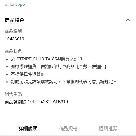
ehka sopo
信用卡分期付款
3 期 0 利率 每期
NT$910
21家銀行
商品特色
合作金庫商業銀行
第一商業銀行
超商取貨付款
商品編號
華南商業銀行
彰化商業銀行
10436619
LINE Pay
上海商業儲蓄銀行
台北富邦商業銀行
國泰世華商業銀行
兆豐國際商業銀行
商品特色
Apple Pay
臺灣中小企業銀行
台中商業銀行
於 STRIPE CLUB TAIWAN購買之訂單
匯豐（台灣）商業銀行
華泰商業銀行
街口支付
如欲辦理退貨，需將該筆訂單商品【全數一併退回】
聯邦商業銀行
遠東國際商業銀行
元大商業銀行
永豐商業銀行
不提供單件退貨!!
悠遊付
玉山商業銀行
星展（台灣）商業銀行
訂購前請先詳讀購物說明，下單後即代表同意賣場規定。
台新國際商業銀行
中國信託商業銀行
Google Pay
台灣樂天信用卡公司
銷售重點
大哥付你分期
商品識別碼：0FF24231LA1B310
相關說明
【大哥付你分期使用說明】
AFTEE先享後付
1.本服務由台灣大哥大提供，台灣大哥大用戶可立即使用無須另外申請。
2.付款方式選擇「大哥付你分期」，訂單成立後會自動跳轉到大哥付的交易
相關說明
詳細說明
商品規格
相關推薦
流程，驗證手機門號後，選擇欲分期的期數、繳款截止日，確認付款後即完
【關於「AFTEE先享後付」】
成交易。
ATM付款