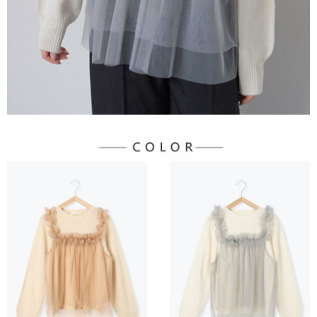
３．未成年的使用者請事先徵得法定代理人或監護人之同意方可使用
宅配
「AFTEE先享後付」，若未經同意申辦者引起之損失，本公司不負相關責
任。
每筆NT$90，滿NT$888(含以上)免運費
４．使用「AFTEE先享後付」時，將依據個別帳號之用戶狀況，依本公司即
時審查核予不同之上限額度；若仍有額度不足之情形，本公司將視審查結果
請求用戶進行身份認證。
５．嚴禁一人註冊多個帳號或使用他人資訊註冊。若發現惡意使用之情形，
恩沛科技股份有限公司將有權停止該用戶之使用額度並採取法律行動。