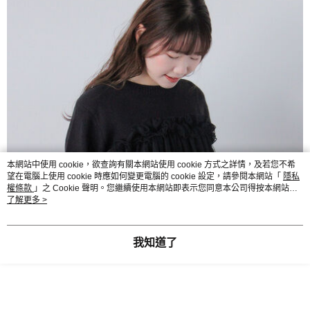
本網站中使用 cookie，欲查詢有關本網站使用 cookie 方式之詳情，及若您不希
望在電腦上使用 cookie 時應如何變更電腦的 cookie 設定，請參閱本網站「
隱私
權條款
」之 Cookie 聲明。您繼續使用本網站即表示您同意本公司得按本網站使
用條款之 Cookie 聲明使用 cookie。
了解更多 >
我知道了