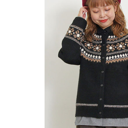
【注意事
／ATM／
1.本服務
※ 請注意
萊爾富取
用戶於交
絡購買商品
款買賣價
先享後付
每筆NT$6
2.基於同
※ 交易是
資料（包
是否繳費成
萊爾富純
用，由本
付客戶支
每筆NT$6
3.完整用
【注意事
7-11取貨
１．透過由
交易，需
每筆NT$6
求債權轉
２．關於
7-11純取
https://aft
每筆NT$6
３．未成
「AFTE
宅配
任。
４．使用「
每筆NT$9
即時審查
結果請求
５．嚴禁
形，恩沛
動。