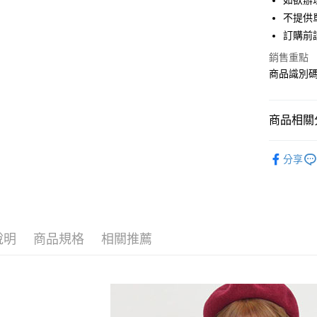
如欲辦
匯豐（
街口支付
不提供單
聯邦商
訂購前
元大商
悠遊付
玉山商
銷售重點
台新國
Google Pa
商品識別碼：
台灣樂
大哥付你
相關說明
商品相關分
【大哥付
AFTEE先
1.本服務
Samansa 
2.付款方
相關說明
分享
流程，驗
【關於「A
OUTER /
ATM付款
完成交易
AFTEE
3.實際核
便利好安
Samansa 
4.訂單成
１．簡單
消。如遇
Samansa 
２．便利
運送方式
無法說明
３．安心
說明
商品規格
相關推薦
PRICE D
【繳款方
全家取貨
1.分期款
【「AFT
SALE ITE
醒簡訊。
每筆NT$6
１．於結帳
2.透過簡
付」結帳
SALE ITE
帳／街口支
全家純取
２．訂單
３．收到繳
每筆NT$6