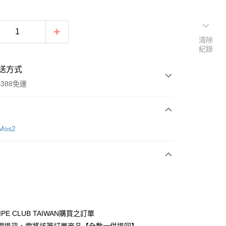
清除
紀錄
送方式
388免運
次付款
Mos2
期付款
0 利率 每期
NT$910
21家銀行
庫商業銀行
第一商業銀行
付款
業銀行
彰化商業銀行
業儲蓄銀行
台北富邦商業銀行
華商業銀行
兆豐國際商業銀行
IPE CLUB TAIWAN購買之訂單
小企業銀行
台中商業銀行