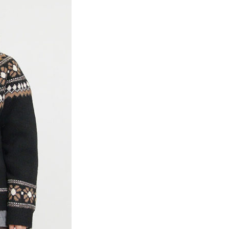
項】
網路銀行／等多元方式進行付款，方視為交易完成。
係由「台灣大哥大股份有限公司」（以下簡稱本公司）所提供，讓
：結帳手續完成當下不需立刻繳費，但若您需要取消訂單，請聯
貨付款
易時，得透過本服務購買商品或服務，並由商店將買賣／分期付
的店家。未經商家同意取消之訂單仍視為有效，需透過AFTEE
金債權讓與本公司後，依約使用本公司帳單繳交帳款。
繳納相關費用。
0，滿NT$888(含以上)免運費
意付款使用「大哥付你分期」之契約關係目的，商店將以您的個人
否成功請以「AFTEE先享後付 」之結帳頁面顯示為準，若有關於
含姓名、電話或地址）提供予台灣大哥大進項蒐集、處理及利
功／繳費後需取消欲退款等相關疑問，請聯繫「AFTEE先享後
取貨
公司與您本人進行分期帳單所需資料之確認、核對及更正。
援中心」
https://netprotections.freshdesk.com/support/home
0，滿NT$888(含以上)免運費
戶服務條款，請詳閱以下連結：
https://oppay.tw/userRule
項】
付款
恩沛科技股份有限公司提供之「AFTEE先享後付」服務完成之
依本服務之必要範圍內提供個人資料，並將交易相關給付款項請
0，滿NT$888(含以上)免運費
讓予恩沛科技股份有限公司。
個人資料處理事宜，請瀏覽以下網址：
貨
ee.tw/terms/#terms3
0，滿NT$888(含以上)免運費
年的使用者請事先徵得法定代理人或監護人之同意方可使用
E先享後付」，若未經同意申辦者引起之損失，本公司不負相關責
AFTEE先享後付」時，將依據個別帳號之用戶狀況，依本公司
0，滿NT$888(含以上)免運費
核予不同之上限額度；若仍有額度不足之情形，本公司將視審查
用戶進行身份認證。
一人註冊多個帳號或使用他人資訊註冊。若發現惡意使用之情
科技股份有限公司將有權停止該用戶之使用額度並採取法律行