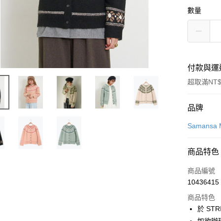
數量
付款與運
超取滿NT$
付款方式
品牌
信用卡一
Samansa 
信用卡分
商品特色
3 期 
商品編號
合作金
超商取貨
10436415
華南商
LINE Pay
上海商
商品特色
國泰世
於 STR
Apple Pay
臺灣中