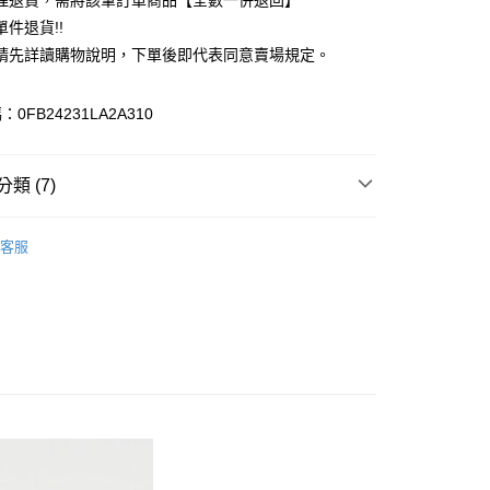
理退貨，需將該筆訂單商品【全數一併退回】
台灣）商業銀行
華泰商業銀行
件退貨!!
業銀行
遠東國際商業銀行
請先詳讀購物說明，下單後即代表同意賣場規定。
業銀行
永豐商業銀行
業銀行
星展（台灣）商業銀行
際商業銀行
中國信託商業銀行
y
0FB24231LA2A310
天信用卡公司
分期
類 (7)
你分期使用說明】
享後付
由台灣大哥大提供，台灣大哥大用戶可立即使用無須另外申請。
Mos2
Girly 女孩感
式選擇「大哥付你分期」，訂單成立後會自動跳轉到大哥付的交易
客服
證手機門號後，選擇欲分期的期數、繳款截止日，確認付款後即
FTEE先享後付」】
 外套
。
先享後付是「在收到商品之後才付款」的支付方式。 讓您購物簡單
准額度、可分期數及費用金額請依後續交易確認頁面所載為準。
心！
Mos2
OUTER / 外套
立30分鐘內，如未前往確認交易或遇審核未通過，訂單將自動取
：不需註冊會員、不需綁卡、不需儲值。
「轉專審核」未通過狀況，表示未達大哥付你分期系統評分，恕
Mos2
ALL ITEMS
：只要手機號碼，簡訊認證，即可結帳。
評估內容。
：先確認商品／服務後，再付款。
OWN
Samansa Mos2
式說明】
付款
項不併入電信帳單，「大哥付你分期」於每月結算日後寄送繳費提
EE先享後付」結帳流程】
MS
單筆滿$888現抵$88
0，滿NT$388(含以上)免運費
方式選擇「AFTEE先享後付」後，將跳轉至「AFTEE先享後
訊連結打開帳單後，可選擇「超商條碼／台灣大直營門市／銀行轉
頁面，進行簡訊認證並確認金額後，即可完成結帳。
MS
WEB限定 ➯ 45折
付／iPASS MONEY」等通路繳費。
貨
成立數日內，您將收到繳費通知簡訊。
費通知簡訊後14天內，點擊此簡訊中的連結，可透過四大超商
0，滿NT$388(含以上)免運費