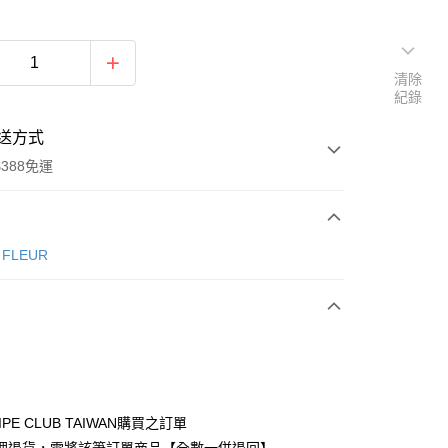
清除
紀錄
送方式
388免運
次付款
e FLEUR
期付款
0 利率 每期
NT$446
21家銀行
庫商業銀行
第一商業銀行
付款
業銀行
彰化商業銀行
業儲蓄銀行
台北富邦商業銀行
華商業銀行
兆豐國際商業銀行
IPE CLUB TAIWAN購買之訂單
小企業銀行
台中商業銀行