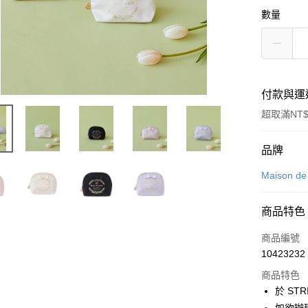
數量
付款與運
超取滿NT$
付款方式
品牌
信用卡一
Maison d
信用卡分
商品特色
3 期 
商品編號
合作金
超商取貨
10423232
華南商
LINE Pay
上海商
商品特色
國泰世
於 STR
Apple Pay
臺灣中