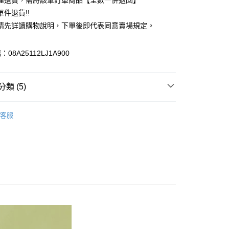
理退貨，需將該筆訂單商品【全數一併退回】
台灣）商業銀行
華泰商業銀行
件退貨!!
業銀行
遠東國際商業銀行
請先詳讀購物說明，下單後即代表同意賣場規定。
業銀行
永豐商業銀行
業銀行
星展（台灣）商業銀行
際商業銀行
中國信託商業銀行
y
08A25112LJ1A900
天信用卡公司
分期
類 (5)
你分期使用說明】
享後付
由台灣大哥大提供，台灣大哥大用戶可立即使用無須另外申請。
e FLEUR
BAG / 包包
式選擇「大哥付你分期」，訂單成立後會自動跳轉到大哥付的交易
客服
證手機門號後，選擇欲分期的期數、繳款截止日，確認付款後即
FTEE先享後付」】
包
。
先享後付是「在收到商品之後才付款」的支付方式。 讓您購物簡單
准額度、可分期數及費用金額請依後續交易確認頁面所載為準。
心！
e FLEUR
ALL ITEMS
立30分鐘內，如未前往確認交易或遇審核未通過，訂單將自動取
：不需註冊會員、不需綁卡、不需儲值。
「轉專審核」未通過狀況，表示未達大哥付你分期系統評分，恕
OWN
Maison de FLEUR
：只要手機號碼，簡訊認證，即可結帳。
評估內容。
：先確認商品／服務後，再付款。
MS
Maison de FLEUR ➯ 7折
式說明】
付款
項不併入電信帳單，「大哥付你分期」於每月結算日後寄送繳費提
EE先享後付」結帳流程】
0，滿NT$388(含以上)免運費
方式選擇「AFTEE先享後付」後，將跳轉至「AFTEE先享後
訊連結打開帳單後，可選擇「超商條碼／台灣大直營門市／銀行轉
頁面，進行簡訊認證並確認金額後，即可完成結帳。
付／iPASS MONEY」等通路繳費。
貨
成立數日內，您將收到繳費通知簡訊。
費通知簡訊後14天內，點擊此簡訊中的連結，可透過四大超商
0，滿NT$388(含以上)免運費