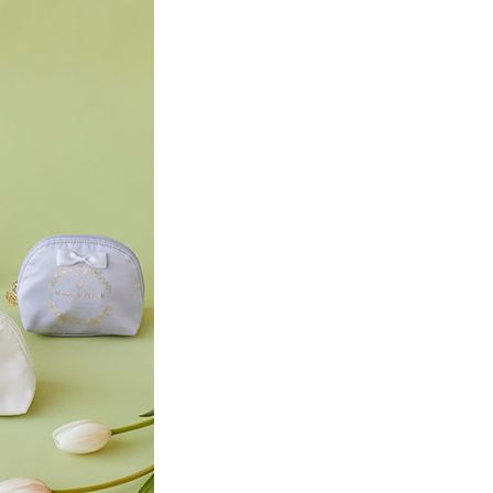
項】
網路銀行／等多元方式進行付款，方視為交易完成。
係由「台灣大哥大股份有限公司」（以下簡稱本公司）所提供，讓
：結帳手續完成當下不需立刻繳費，但若您需要取消訂單，請聯
貨付款
易時，得透過本服務購買商品或服務，並由商店將買賣／分期付
的店家。未經商家同意取消之訂單仍視為有效，需透過AFTEE
金債權讓與本公司後，依約使用本公司帳單繳交帳款。
繳納相關費用。
0，滿NT$888(含以上)免運費
意付款使用「大哥付你分期」之契約關係目的，商店將以您的個人
否成功請以「AFTEE先享後付 」之結帳頁面顯示為準，若有關於
含姓名、電話或地址）提供予台灣大哥大進項蒐集、處理及利
功／繳費後需取消欲退款等相關疑問，請聯繫「AFTEE先享後
取貨
公司與您本人進行分期帳單所需資料之確認、核對及更正。
援中心」
https://netprotections.freshdesk.com/support/home
0，滿NT$888(含以上)免運費
戶服務條款，請詳閱以下連結：
https://oppay.tw/userRule
項】
付款
恩沛科技股份有限公司提供之「AFTEE先享後付」服務完成之
依本服務之必要範圍內提供個人資料，並將交易相關給付款項請
0，滿NT$888(含以上)免運費
讓予恩沛科技股份有限公司。
個人資料處理事宜，請瀏覽以下網址：
貨
ee.tw/terms/#terms3
0，滿NT$888(含以上)免運費
年的使用者請事先徵得法定代理人或監護人之同意方可使用
E先享後付」，若未經同意申辦者引起之損失，本公司不負相關責
AFTEE先享後付」時，將依據個別帳號之用戶狀況，依本公司
0，滿NT$888(含以上)免運費
核予不同之上限額度；若仍有額度不足之情形，本公司將視審查
用戶進行身份認證。
一人註冊多個帳號或使用他人資訊註冊。若發現惡意使用之情
科技股份有限公司將有權停止該用戶之使用額度並採取法律行