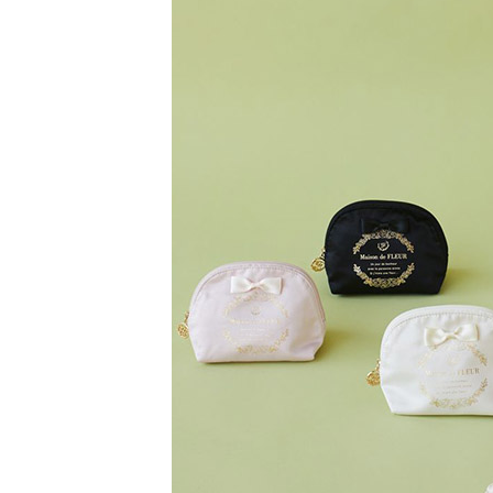
【注意事
／ATM／
1.本服務
※ 請注意
萊爾富取
用戶於交
絡購買商品
款買賣價
先享後付
每筆NT$6
2.基於同
※ 交易是
資料（包
是否繳費成
萊爾富純
用，由本
付客戶支
每筆NT$6
3.完整用
【注意事
7-11取貨
１．透過由
交易，需
每筆NT$6
求債權轉
２．關於
7-11純取
https://aft
每筆NT$6
３．未成
「AFTE
宅配
任。
４．使用「
每筆NT$9
即時審查
結果請求
５．嚴禁
形，恩沛
動。