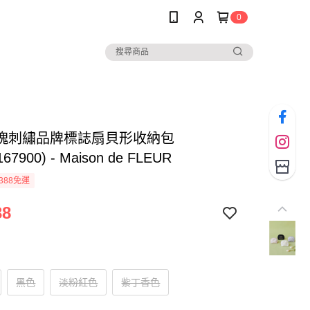
0
瑰刺繡品牌標誌扇貝形收納包
167900) - Maison de FLEUR
388免運
38
黑色
淡粉紅色
紫丁香色