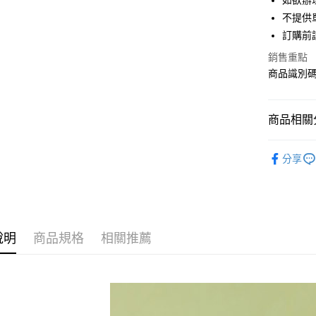
如欲辦
匯豐（
街口支付
不提供單
聯邦商
訂購前
元大商
悠遊付
玉山商
銷售重點
台新國
Google Pa
商品識別碼：
台灣樂
大哥付你
相關說明
商品相關分
【大哥付
AFTEE先
1.本服務
Maison d
2.付款方
相關說明
分享
流程，驗
【關於「A
BAG / 包
ATM付款
完成交易
AFTEE
3.實際核
便利好安
Maison d
4.訂單成
１．簡單
消。如遇
PRICE D
２．便利
運送方式
無法說明
３．安心
說明
商品規格
相關推薦
SALE ITE
【繳款方
全家取貨
1.分期款
【「AFT
醒簡訊。
每筆NT$6
１．於結帳
2.透過簡
付」結帳
帳／街口支
全家純取
２．訂單
３．收到繳
每筆NT$6