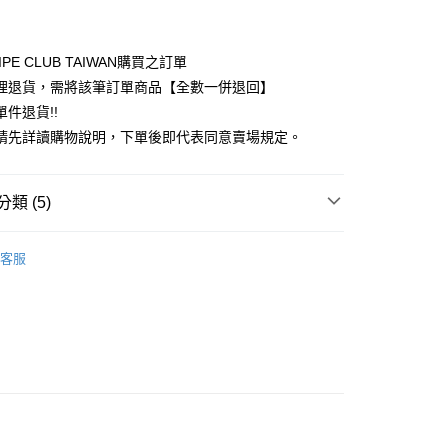
付款
業銀行
彰化商業銀行
業儲蓄銀行
台北富邦商業銀行
華商業銀行
兆豐國際商業銀行
IPE CLUB TAIWAN購買之訂單
小企業銀行
台中商業銀行
理退貨，需將該筆訂單商品【全數一併退回】
台灣）商業銀行
華泰商業銀行
件退貨!!
業銀行
遠東國際商業銀行
請先詳讀購物說明，下單後即代表同意賣場規定。
業銀行
永豐商業銀行
業銀行
星展（台灣）商業銀行
際商業銀行
中國信託商業銀行
y
類 (5)
天信用卡公司
分期
COLLECTION
PANTS / 褲子
客服
你分期使用說明】
 褲子
享後付
由台灣大哥大提供，台灣大哥大用戶可立即使用無須另外申請。
式選擇「大哥付你分期」，訂單成立後會自動跳轉到大哥付的交易
COLLECTION
ALL ITEMS
證手機門號後，選擇欲分期的期數、繳款截止日，確認付款後即
FTEE先享後付」】
。
OWN
JUJURY COLLECTION
先享後付是「在收到商品之後才付款」的支付方式。 讓您購物簡單
准額度、可分期數及費用金額請依後續交易確認頁面所載為準。
心！
MS
JUJURY COLLECTION ➯ 5折
立30分鐘內，如未前往確認交易或遇審核未通過，訂單將自動取
：不需註冊會員、不需綁卡、不需儲值。
「轉專審核」未通過狀況，表示未達大哥付你分期系統評分，恕
：只要手機號碼，簡訊認證，即可結帳。
評估內容。
：先確認商品／服務後，再付款。
式說明】
付款
項不併入電信帳單，「大哥付你分期」於每月結算日後寄送繳費提