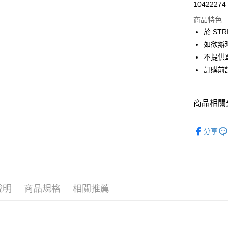
超商取貨
10422274
華南商
LINE Pay
上海商
商品特色
國泰世
於 STR
Apple Pay
臺灣中
如欲辦
匯豐（
街口支付
不提供單
聯邦商
訂購前
元大商
悠遊付
玉山商
台新國
Google Pa
商品相關分
台灣樂
大哥付你
JUJURY 
相關說明
分享
【大哥付
PANTS /
AFTEE先
1.本服務
2.付款方
相關說明
JUJURY 
流程，驗
【關於「A
ATM付款
完成交易
PRICE D
AFTEE
3.實際核
便利好安
說明
商品規格
相關推薦
SALE ITE
4.訂單成
１．簡單
消。如遇
２．便利
運送方式
無法說明
３．安心
【繳款方
全家取貨
1.分期款