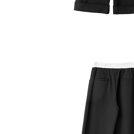
５．嚴禁
形，恩沛
動。