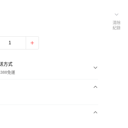
清除
紀錄
送方式
388免運
次付款
期付款
0 利率 每期
NT$893
21家銀行
庫商業銀行
第一商業銀行