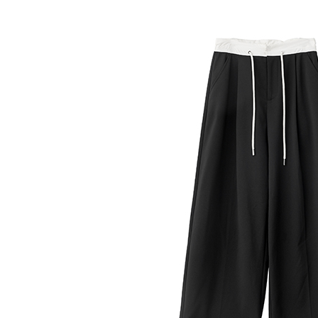
【「AFT
醒簡訊。
每筆NT$6
１．於結帳
2.透過簡
付」結帳
帳／街口支
全家純取
２．訂單
３．收到繳
每筆NT$6
【注意事
／ATM／
1.本服務
※ 請注意
萊爾富取
用戶於交
絡購買商品
款買賣價
先享後付
每筆NT$6
2.基於同
※ 交易是
資料（包
是否繳費成
萊爾富純
用，由本
付客戶支
每筆NT$6
3.完整用
【注意事
7-11取貨
１．透過由
交易，需
每筆NT$6
求債權轉
２．關於
7-11純取
https://aft
每筆NT$6
３．未成
「AFTE
宅配
任。
４．使用「
每筆NT$9
即時審查
結果請求