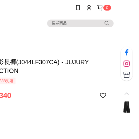
0
褲(J044LF307CA) - JUJURY
CTION
388免運
340