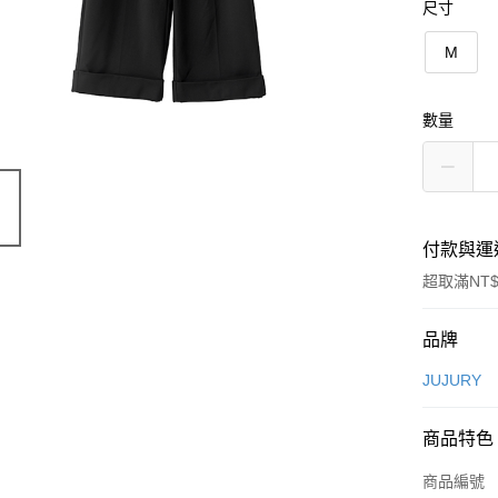
尺寸
M
數量
付款與運
超取滿NT$
付款方式
品牌
信用卡一
JUJURY
信用卡分
商品特色
3 期 
商品編號
合作金