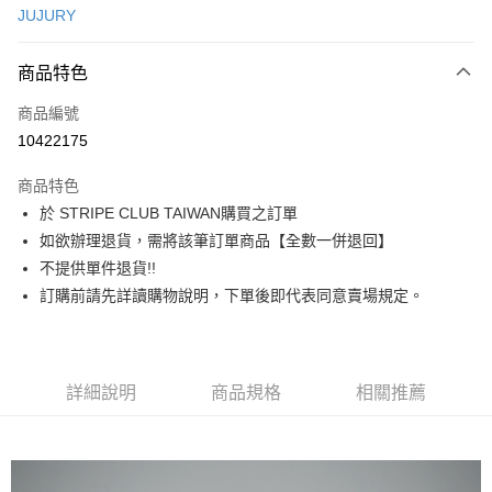
JUJURY
信用卡分期付款
3 期 0 利率 每期
NT$793
21家銀行
商品特色
合作金庫商業銀行
第一商業銀行
超商取貨付款
商品編號
華南商業銀行
彰化商業銀行
10422175
LINE Pay
上海商業儲蓄銀行
台北富邦商業銀行
國泰世華商業銀行
兆豐國際商業銀行
商品特色
Apple Pay
臺灣中小企業銀行
台中商業銀行
於 STRIPE CLUB TAIWAN購買之訂單
匯豐（台灣）商業銀行
華泰商業銀行
街口支付
如欲辦理退貨，需將該筆訂單商品【全數一併退回】
聯邦商業銀行
遠東國際商業銀行
元大商業銀行
永豐商業銀行
不提供單件退貨!!
悠遊付
玉山商業銀行
星展（台灣）商業銀行
訂購前請先詳讀購物說明，下單後即代表同意賣場規定。
台新國際商業銀行
中國信託商業銀行
Google Pay
台灣樂天信用卡公司
大哥付你分期
相關說明
詳細說明
商品規格
相關推薦
【大哥付你分期使用說明】
AFTEE先享後付
1.本服務由台灣大哥大提供，台灣大哥大用戶可立即使用無須另外申請。
2.付款方式選擇「大哥付你分期」，訂單成立後會自動跳轉到大哥付的交易
相關說明
流程，驗證手機門號後，選擇欲分期的期數、繳款截止日，確認付款後即完
【關於「AFTEE先享後付」】
成交易。
ATM付款