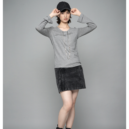
AFTEE先享後付是「在收到商品之後才付款」的支付方式。 讓您購物簡單
3.實際核准額度、可分期數及費用金額請依後續交易確認頁面所載為準。
便利好安心！
4.訂單成立30分鐘內，如未前往確認交易或遇審核未通過，訂單將自動取
１．簡單：不需註冊會員、不需綁卡、不需儲值。
運送方式
消。如遇「轉專審核」未通過狀況，表示未達大哥付你分期系統評分，恕無
２．便利：只要手機號碼，簡訊認證，即可結帳。
法說明評估內容。
３．安心：先確認商品／服務後，再付款。
全家取貨付款
【繳款方式說明】
1.分期款項不併入電信帳單，「大哥付你分期」於每月結算日後寄送繳費提
每筆NT$60，滿NT$388(含以上)免運費
【「AFTEE先享後付」結帳流程】
醒簡訊。
１．於結帳方式選擇「AFTEE先享後付」後，將跳轉至「AFTEE先享後付」
2.透過簡訊連結打開帳單後，可選擇「超商條碼／台灣大直營門市／銀行轉
全家純取貨
結帳頁面，進行簡訊認證並確認金額後，即可完成結帳。
帳／街口支付／iPASS MONEY」等通路繳費。
２．訂單成立數日內，您將收到繳費通知簡訊。
每筆NT$60，滿NT$388(含以上)免運費
３．收到繳費通知簡訊後14天內，點擊此簡訊中的連結，可透過四大超商／
【注意事項】
ATM／網路銀行／等多元方式進行付款，方視為交易完成。
萊爾富取貨付款
1.本服務係由「台灣大哥大股份有限公司」（以下簡稱本公司）所提供，讓
※ 請注意：結帳手續完成當下不需立刻繳費，但若您需要取消訂單，請聯絡
用戶於交易時，得透過本服務購買商品或服務，並由商店將買賣／分期付款
每筆NT$60，滿NT$888(含以上)免運費
購買商品的店家。未經商家同意取消之訂單仍視為有效，需透過AFTEE先享
買賣價金債權讓與本公司後，依約使用本公司帳單繳交帳款。
後付繳納相關費用。
2.基於同意付款使用「大哥付你分期」之契約關係目的，商店將以您的個人
萊爾富純取貨
※ 交易是否成功請以「AFTEE先享後付 」之結帳頁面顯示為準，若有關於
資料（包含姓名、電話或地址）提供予台灣大哥大進項蒐集、處理及利用，
是否繳費成功／繳費後需取消欲退款等相關疑問，請聯繫「AFTEE先享後付
每筆NT$60，滿NT$888(含以上)免運費
由本公司與您本人進行分期帳單所需資料之確認、核對及更正。
客戶支援中心」
https://netprotections.freshdesk.com/support/home
3.完整用戶服務條款，請詳閱以下連結：
https://oppay.tw/userRule
7-11取貨付款
【注意事項】
１．透過由恩沛科技股份有限公司提供之「AFTEE先享後付」服務完成之交
每筆NT$60，滿NT$888(含以上)免運費
易，需依本服務之必要範圍內提供個人資料，並將交易相關給付款項請求債
權轉讓予恩沛科技股份有限公司。
7-11純取貨
２．關於個人資料處理事宜，請瀏覽以下網址：
每筆NT$60，滿NT$888(含以上)免運費
https://aftee.tw/terms/#terms3