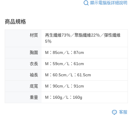
顯示電腦版詳細說明
商品規格
材質
再生纖維73％／聚酯纖維22％／彈性纖維
5％
胸圍
M：85cm／L：87cm
衣長
M：59cm／L：61cm
袖長
M：60.5cm／L：61.5cm
底寬
M：90cm／L：91cm
重量
M：160g／L：160g
客服