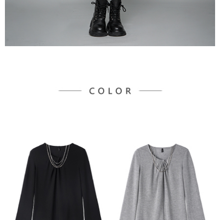
３．未成年的使用者請事先徵得法定代理人或監護人之同意方可使用
宅配
「AFTEE先享後付」，若未經同意申辦者引起之損失，本公司不負相關責
任。
每筆NT$90，滿NT$888(含以上)免運費
４．使用「AFTEE先享後付」時，將依據個別帳號之用戶狀況，依本公司即
時審查核予不同之上限額度；若仍有額度不足之情形，本公司將視審查結果
請求用戶進行身份認證。
５．嚴禁一人註冊多個帳號或使用他人資訊註冊。若發現惡意使用之情形，
恩沛科技股份有限公司將有權停止該用戶之使用額度並採取法律行動。