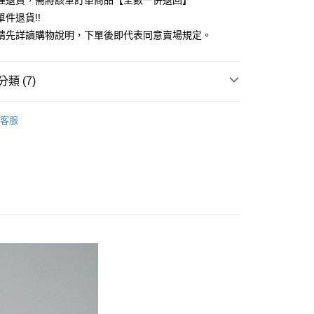
理退貨，需將該筆訂單商品【全數一併退回】
台灣）商業銀行
華泰商業銀行
件退貨!!
業銀行
遠東國際商業銀行
請先詳讀購物說明，下單後即代表同意賣場規定。
業銀行
永豐商業銀行
業銀行
星展（台灣）商業銀行
際商業銀行
中國信託商業銀行
y
類 (7)
天信用卡公司
分期
c & ecology
Premium 白金
客服
你分期使用說明】
上衣
享後付
由台灣大哥大提供，台灣大哥大用戶可立即使用無須另外申請。
式選擇「大哥付你分期」，訂單成立後會自動跳轉到大哥付的交易
c & ecology
ALL ITEMS
證手機門號後，選擇欲分期的期數、繳款截止日，確認付款後即
FTEE先享後付」】
。
c & ecology
TOP / 上衣
先享後付是「在收到商品之後才付款」的支付方式。 讓您購物簡單
准額度、可分期數及費用金額請依後續交易確認頁面所載為準。
心！
OWN
earth music&ecology
立30分鐘內，如未前往確認交易或遇審核未通過，訂單將自動取
：不需註冊會員、不需綁卡、不需儲值。
「轉專審核」未通過狀況，表示未達大哥付你分期系統評分，恕
：只要手機號碼，簡訊認證，即可結帳。
MS
單筆滿$888現抵$88
評估內容。
：先確認商品／服務後，再付款。
式說明】
MS
WEB限定 ➯ 45折
付款
項不併入電信帳單，「大哥付你分期」於每月結算日後寄送繳費提
EE先享後付」結帳流程】
0，滿NT$388(含以上)免運費
方式選擇「AFTEE先享後付」後，將跳轉至「AFTEE先享後
訊連結打開帳單後，可選擇「超商條碼／台灣大直營門市／銀行轉
頁面，進行簡訊認證並確認金額後，即可完成結帳。
付／iPASS MONEY」等通路繳費。
貨
成立數日內，您將收到繳費通知簡訊。
費通知簡訊後14天內，點擊此簡訊中的連結，可透過四大超商
0，滿NT$388(含以上)免運費