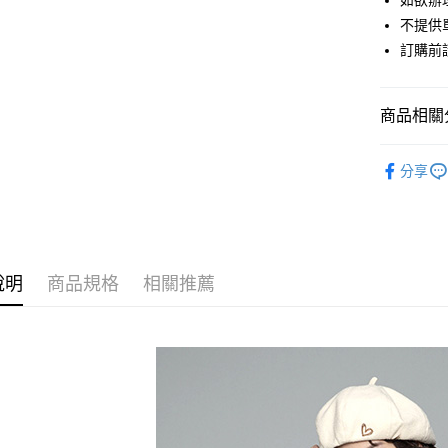
如欲辦
匯豐（
街口支付
不提供單
聯邦商
訂購前
元大商
悠遊付
玉山商
台新國
Google Pa
商品相關分
台灣樂
大哥付你
earth musi
相關說明
分享
【大哥付
TOPS / 
AFTEE先
1.本服務
2.付款方
相關說明
earth musi
流程，驗
【關於「A
ATM付款
完成交易
earth musi
AFTEE
3.實際核
便利好安
說明
商品規格
相關推薦
PRICE D
4.訂單成
１．簡單
消。如遇
２．便利
運送方式
SALE ITE
無法說明
３．安心
【繳款方
SALE ITE
全家取貨
1.分期款
【「AFT
醒簡訊。
每筆NT$6
１．於結帳
2.透過簡
付」結帳
帳／街口支
全家純取
２．訂單
３．收到繳
每筆NT$6