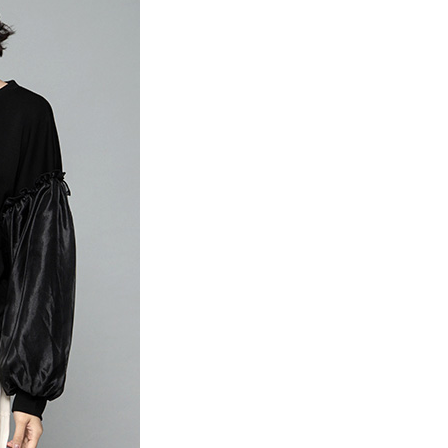
項】
網路銀行／等多元方式進行付款，方視為交易完成。
係由「台灣大哥大股份有限公司」（以下簡稱本公司）所提供，讓
：結帳手續完成當下不需立刻繳費，但若您需要取消訂單，請聯
貨付款
易時，得透過本服務購買商品或服務，並由商店將買賣／分期付
的店家。未經商家同意取消之訂單仍視為有效，需透過AFTEE
金債權讓與本公司後，依約使用本公司帳單繳交帳款。
繳納相關費用。
0，滿NT$888(含以上)免運費
意付款使用「大哥付你分期」之契約關係目的，商店將以您的個人
否成功請以「AFTEE先享後付 」之結帳頁面顯示為準，若有關於
含姓名、電話或地址）提供予台灣大哥大進項蒐集、處理及利
功／繳費後需取消欲退款等相關疑問，請聯繫「AFTEE先享後
取貨
公司與您本人進行分期帳單所需資料之確認、核對及更正。
援中心」
https://netprotections.freshdesk.com/support/home
0，滿NT$888(含以上)免運費
戶服務條款，請詳閱以下連結：
https://oppay.tw/userRule
項】
付款
恩沛科技股份有限公司提供之「AFTEE先享後付」服務完成之
依本服務之必要範圍內提供個人資料，並將交易相關給付款項請
0，滿NT$888(含以上)免運費
讓予恩沛科技股份有限公司。
個人資料處理事宜，請瀏覽以下網址：
貨
ee.tw/terms/#terms3
0，滿NT$888(含以上)免運費
年的使用者請事先徵得法定代理人或監護人之同意方可使用
E先享後付」，若未經同意申辦者引起之損失，本公司不負相關責
AFTEE先享後付」時，將依據個別帳號之用戶狀況，依本公司
0，滿NT$888(含以上)免運費
核予不同之上限額度；若仍有額度不足之情形，本公司將視審查
用戶進行身份認證。
一人註冊多個帳號或使用他人資訊註冊。若發現惡意使用之情
科技股份有限公司將有權停止該用戶之使用額度並採取法律行