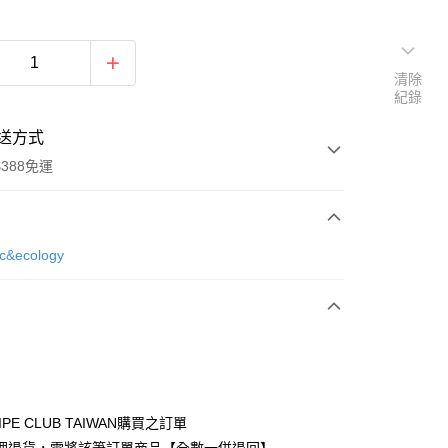
清除
紀錄
送方式
388免運
次付款
ic&ecology
期付款
0 利率 每期
NT$560
21家銀行
庫商業銀行
第一商業銀行
付款
業銀行
彰化商業銀行
業儲蓄銀行
台北富邦商業銀行
華商業銀行
兆豐國際商業銀行
IPE CLUB TAIWAN購買之訂單
小企業銀行
台中商業銀行