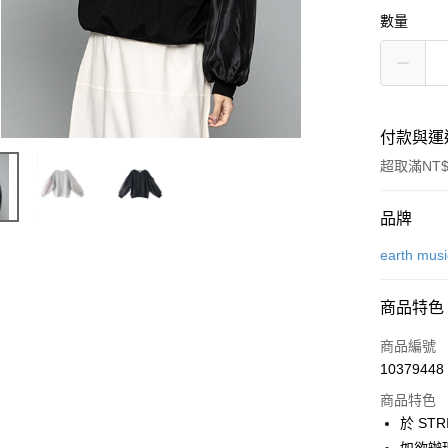
數量
付款與運
超取滿NT$
付款方式
品牌
信用卡一
earth mus
信用卡分
商品特色
3 期 
商品編號
合作金
超商取貨
10379448
華南商
LINE Pay
上海商
商品特色
國泰世
於 STR
Apple Pay
臺灣中