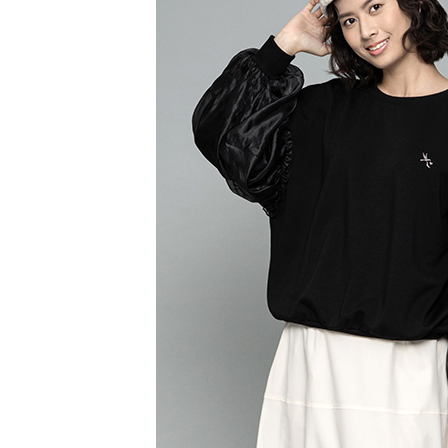
【注意事
／ATM／
1.本服務
※ 請注意
萊爾富取
用戶於交
絡購買商品
款買賣價
先享後付
每筆NT$6
2.基於同
※ 交易是
資料（包
是否繳費成
萊爾富純
用，由本
付客戶支
每筆NT$6
3.完整用
【注意事
7-11取貨
１．透過由
交易，需
每筆NT$6
求債權轉
２．關於
7-11純取
https://aft
每筆NT$6
３．未成
「AFTE
宅配
任。
４．使用「
每筆NT$9
即時審查
結果請求
５．嚴禁
形，恩沛
動。