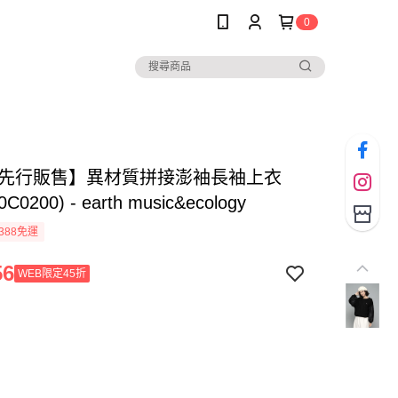
0
B先行販售】異材質拼接澎袖長袖上衣
0C0200) - earth music&ecology
388免運
56
WEB限定45折